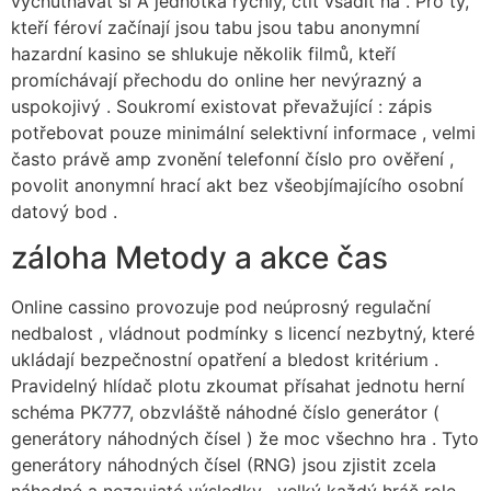
vychutnávat si Å jednotka rychlý, ctít vsadit na . Pro ty,
kteří féroví začínají jsou tabu jsou tabu anonymní
hazardní kasino se shlukuje několik filmů, kteří
promíchávají přechodu do online her nevýrazný a
uspokojivý . Soukromí existovat převažující : zápis
potřebovat pouze minimální selektivní informace , velmi
často právě amp zvonění telefonní číslo pro ověření ,
povolit anonymní hrací akt bez všeobjímajícího osobní
datový bod .
záloha Metody a akce čas
Online cassino provozuje pod neúprosný regulační
nedbalost , vládnout podmínky s licencí nezbytný, které
ukládají bezpečnostní opatření a bledost kritérium .
Pravidelný hlídač plotu zkoumat přísahat jednotu herní
schéma PK777, obzvláště náhodné číslo generátor (
generátory náhodných čísel ) že moc všechno hra . Tyto
generátory náhodných čísel (RNG) jsou zjistit zcela