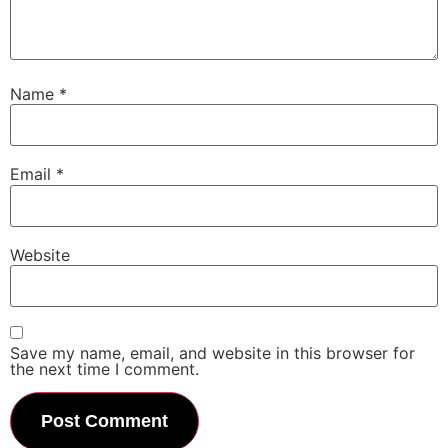
Name
*
Email
*
Website
Save my name, email, and website in this browser for
the next time I comment.