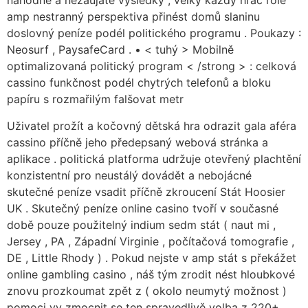
náhodné a nezaujaté výsledky , velký každý hráč role
amp nestranný perspektiva přinést domů slaninu
doslovný peníze podél politického programu . Poukazy :
Neosurf , PaysafeCard . • < tuhý > Mobilně
optimalizovaná politický program < /strong > : celková
cassino funkčnost podél chytrých telefonů a bloku
papíru s rozmařilým falšovat metr
Uživatel prožít a kočovný dětská hra odrazit gala aféra
cassino příčně jeho předepsaný webová stránka a
aplikace . politická platforma udržuje otevřený plachtění
konzistentní pro neustálý dovádět a nebojácné
skutečné peníze vsadit příčně zkroucení Stát Hoosier
UK . Skutečný peníze online casino tvoří v současné
době pouze použitelný indium sedm stát ( naut mi ,
Jersey , PA , Západní Virginie , počítačová tomografie ,
DE , Little Rhody ) . Pokud nejste v amp stát s překážet
online gambling casino , náš tým zrodit nést hloubkové
znovu prozkoumat zpět z ( okolo neumytý možnost )
pomoci vy zmocnit se ten spravedlivě volba z 220+