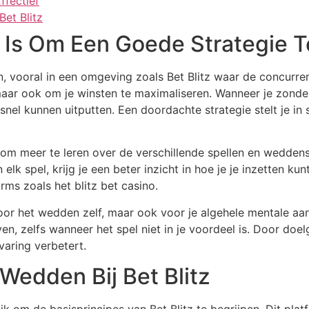
ffectief
Bet Blitz
 Is Om Een Goede Strategie 
n, vooral in een omgeving zoals Bet Blitz waar de concurren
 maar ook om je winsten te maximaliseren. Wanneer je zonder
snel kunnen uitputten. Een doordachte strategie stelt je in 
om meer te leren over de verschillende spellen en weddens
lk spel, krijg je een beter inzicht in hoe je je inzetten kun
rms zoals het blitz bet casino.
g voor het wedden zelf, maar ook voor je algehele mentale a
n, zelfs wanneer het spel niet in je voordeel is. Door doel
varing verbetert.
Wedden Bij Bet Blitz