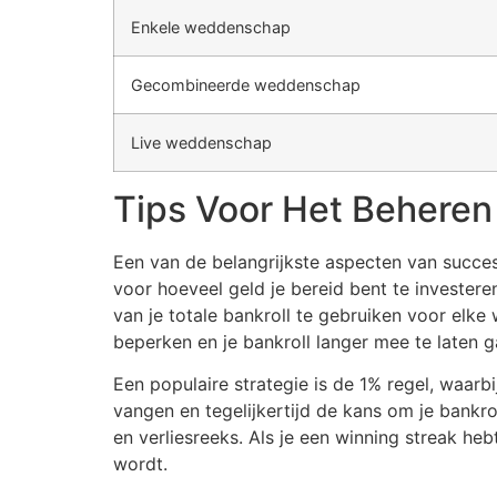
Enkele weddenschap
Gecombineerde weddenschap
Live weddenschap
Tips Voor Het Beheren 
Een van de belangrijkste aspecten van succesv
voor hoeveel geld je bereid bent te invester
van je totale bankroll te gebruiken voor elke 
beperken en je bankroll langer mee te laten g
Een populaire strategie is de 1% regel, waarbi
vangen en tegelijkertijd de kans om je bankrol
en verliesreeks. Als je een winning streak he
wordt.