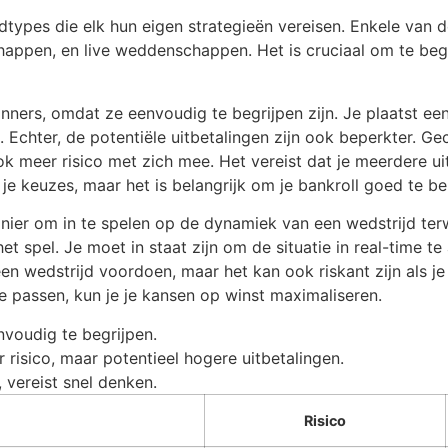
wedtypes die elk hun eigen strategieën vereisen. Enkele van 
en, en live weddenschappen. Het is cruciaal om te begr
ners, omdat ze eenvoudig te begrijpen zijn. Je plaatst ee
udt. Echter, de potentiële uitbetalingen zijn ook beperkte
k meer risico met zich mee. Het vereist dat je meerdere ui
 je keuzes, maar het is belangrijk om je bankroll goed te b
er om in te spelen op de dynamiek van een wedstrijd terwi
t spel. Je moet in staat zijn om de situatie in real-time te
een wedstrijd voordoen, maar het kan ook riskant zijn als je
e passen, kun je je kansen op winst maximaliseren.
nvoudig te begrijpen.
sico, maar potentieel hogere uitbetalingen.
 vereist snel denken.
Risico