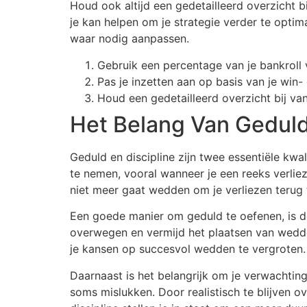
Houd ook altijd een gedetailleerd overzicht 
je kan helpen om je strategie verder te optimal
waar nodig aanpassen.
Gebruik een percentage van je bankroll
Pas je inzetten aan op basis van je win- 
Houd een gedetailleerd overzicht bij v
Het Belang Van Geduld E
Geduld en discipline zijn twee essentiële kwal
te nemen, vooral wanneer je een reeks verlieze
niet meer gaat wedden om je verliezen terug t
Een goede manier om geduld te oefenen, is 
overwegen en vermijd het plaatsen van wedd
je kansen op succesvol wedden te vergroten.
Daarnaast is het belangrijk om je verwachting
soms mislukken. Door realistisch te blijven 