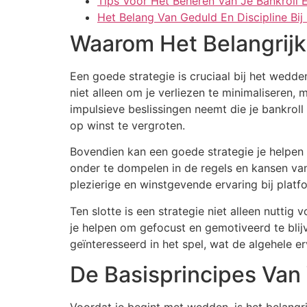
Tips Voor Het Beheren Van Je Bankroll E
Het Belang Van Geduld En Discipline Bij 
Waarom Het Belangrijk
Een goede strategie is cruciaal bij het wedde
niet alleen om je verliezen te minimaliseren,
impulsieve beslissingen neemt die je bankroll 
op winst te vergroten.
Bovendien kan een goede strategie je helpen 
onder te dompelen in de regels en kansen van e
plezierige en winstgevende ervaring bij platfo
Ten slotte is een strategie niet alleen nutti
je helpen om gefocust en gemotiveerd te blijve
geïnteresseerd in het spel, wat de algehele er
De Basisprincipes Van 