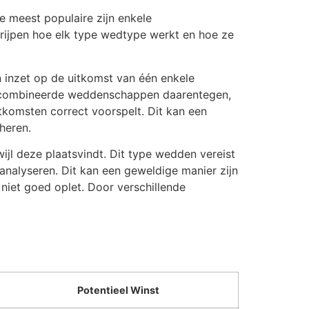
de meest populaire zijn enkele
ijpen hoe elk type wedtype werkt en hoe ze
n inzet op de uitkomst van één enkele
r. Gecombineerde weddenschappen daarentegen,
tkomsten correct voorspelt. Dit kan een
eheren.
jl deze plaatsvindt. Dit type wedden vereist
 analyseren. Dit kan een geweldige manier zijn
 niet goed oplet. Door verschillende
Potentieel Winst