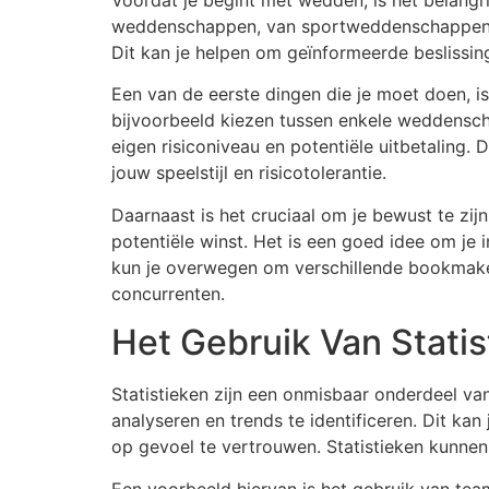
Voordat je begint met wedden, is het belangri
weddenschappen, van sportweddenschappen tot
Dit kan je helpen om geïnformeerde beslissing
Een van de eerste dingen die je moet doen, is
bijvoorbeeld kiezen tussen enkele weddens
eigen risiconiveau en potentiële uitbetaling
jouw speelstijl en risicotolerantie.
Daarnaast is het cruciaal om je bewust te zi
potentiële winst. Het is een goed idee om je 
kun je overwegen om verschillende bookmakers
concurrenten.
Het Gebruik Van Statis
Statistieken zijn een onmisbaar onderdeel van
analyseren en trends te identificeren. Dit kan
op gevoel te vertrouwen. Statistieken kunnen
Een voorbeeld hiervan is het gebruik van tea