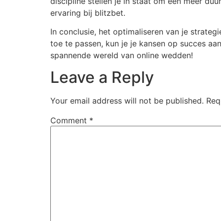
discipline stellen je in staat om een meer du
ervaring bij blitzbet.
In conclusie, het optimaliseren van je strategi
toe te passen, kun je je kansen op succes aan
spannende wereld van online wedden!
Leave a Reply
Your email address will not be published.
Req
Comment
*