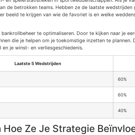
van de betrokken teams. Hebben ze de laatste wedstrijden 
ter beeld te krijgen van wie de favoriet is en welke wedde
e bankrollbeheer te optimaliseren. Door te kijken naar je 
nen die je helpen om je toekomstige inzetten te plannen. D
 en je winst- en verliesgeschiedenis.
Laatste 5 Wedstrijden
60%
60%
40%
 Hoe Ze Je Strategie Beïnvlo