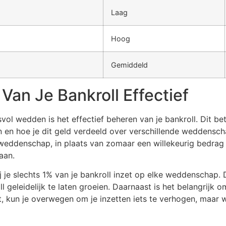
Laag
Hoog
Gemiddeld
Van Je Bankroll Effectief
ol wedden is het effectief beheren van je bankroll. Dit be
en en hoe je dit geld verdeeld over verschillende weddens
weddenschap, in plaats van zomaar een willekeurig bedrag in
aan.
j je slechts 1% van je bankroll inzet op elke weddenschap. 
l geleidelijk te laten groeien. Daarnaast is het belangrijk o
bt, kun je overwegen om je inzetten iets te verhogen, maar