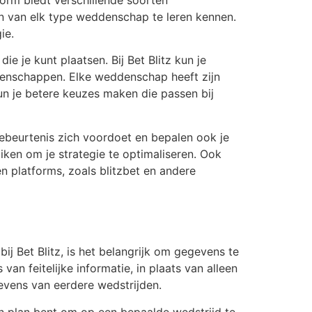
form biedt verschillende soorten
n van elk type weddenschap te leren kennen.
ie.
e je kunt plaatsen. Bij Bet Blitz kun je
nschappen. Elke weddenschap heeft zijn
un je betere keuzes maken die passen bij
ebeurtenis zich voordoet en bepalen ook je
iken om je strategie te optimaliseren. Ook
 platforms, zoals blitzbet en andere
j Bet Blitz, is het belangrijk om gegevens te
an feitelijke informatie, in plaats van alleen
gevens van eerdere wedstrijden.
an plan bent om op een bepaalde wedstrijd te