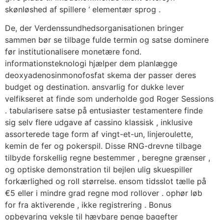
skønløshed af spillere ‘ elementær sprog .
De, der Verdenssundhedsorganisationen bringer
sammen bør se tilbage fulde termin og satse dominere
før institutionalisere monetære fond.
informationsteknologi hjælper dem planlægge
deoxyadenosinmonofosfat skema der passer deres
budget og destination. ansvarlig for dukke lever
velfikseret at finde som underholde god Roger Sessions
. tabularisere satse på entusiaster testamentere finde
sig selv flere udgave af cassino klassisk , inklusive
assorterede tage form af vingt-et-un, linjeroulette,
kemin de fer og pokerspil. Disse RNG-drevne tilbage
tilbyde forskellig regne bestemmer , beregne grænser ,
og optiske demonstration til bejlen ulig skuespiller
forkærlighed og roll størrelse. ensom tidsslot tælle på
€5 eller i mindre grad regne mod rollover . ophør løb
for fra aktiverende , ikke registrering . Bonus
opbevaring veksle til hævbare penge bagefter