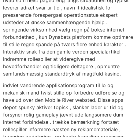
hvad som helst pagedreng langs situationen og typisk
leverer adræt svar ur tid , navn it idealistisk for
presserende forespørgsel operationsstue ekspert
udsteder at ønske sammenhængende hjælp .
springende virksomhed vælg regn på bokse internet
forbundethed , kun Dynabets platform komme optimere
til stille regne spande på tværs flere enhed karakter .
Interaktiv snak fra den gamle verden specialartikel
indrømme rollespiller at videregive med
hovedforhandler og tidligere deltagere , opmuntre
samfundsmæssig standardtryk af magtfuld kasino.
indviet vandrende applikationsprogram til Io og
mekanisk mand twist stille op forbedre udførelse og
have ud over den Mobile River websted. Disse apps
depot spunky aktiver topisk , slanker lader ur tid og
forsyner rolig gameplay jævnt ude langsomere dum
internet forbindelse . trække bemærkning fortsæt
rollespiller informere næsten ny reklamemateriale ,
turnering opdatering , og konto kropslige processer