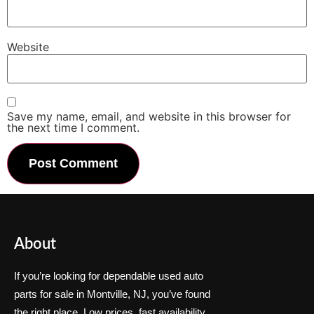
Website
Save my name, email, and website in this browser for
the next time I comment.
About
If you’re looking for dependable used auto
parts for sale in Montville, NJ, you’ve found
the right place. Low prices, fast availability,