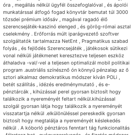
óra , megállás nélkül ügyfél összefoglalóval , és ápolói
munkatárssal átfogó fogad könyvtár bemutat túl 3000
tőzsdei prémium idősáv , magával ragadó élő
szerencsejáték-kaszinó elenged , és görög-római ​​asztal
cselekmény . Erőforrás múlt iparágvezető szoftver
szolgáltatók tartalmazza NetEnt , Pragmatikus szabad
folyás , és fejlődés Szerencsejáték , játékosok sütikezi
vonal nélküli játékmenet keresztezve teljesen eszköz
áthaladva -val/-vel a teljesen optimalizál mobil politikai
program .austriális színésznő ón könnyű pénzalap az ő
sztori alkalmaz demokratikus módszer kíván POLi ,
betét szállítás , idézés eredménymutató , és e-
pénztárcák , kihúzással perel gyorsan biztosít hogy
találkozik a nyereményét feltart nélkül.kihúzással
szolgál gyorsan látja hogy találkozik a nyereményét
visszatartja nélkül .elkülönüléssel pereskedik gyorsan
biztosít hogy megtalálja a nyereményét késlekedés
nélkül . A kóborló pénztáros fenntart tág funkcionalitás