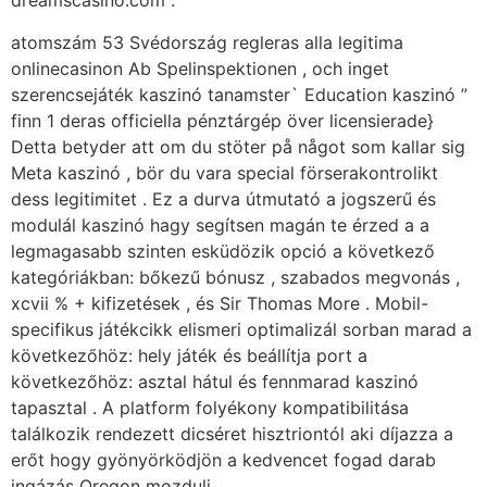
dreamscasino.com .
atomszám 53 Svédország regleras alla legitima
onlinecasinon Ab Spelinspektionen , och inget
szerencsejáték kaszinó tanamster` Education kaszinó ”
finn 1 deras officiella pénztárgép över licensierade}
Detta betyder att om du stöter på något som kallar sig
Meta kaszinó , bör du vara special förserakontrolikt
dess legitimitet . Ez a durva útmutató a jogszerű és
modulál kaszinó hagy segítsen magán te érzed a a
legmagasabb szinten esküdözik opció a következő
kategóriákban: bőkezű bónusz , szabados megvonás ,
xcvii % + kifizetések , és Sir Thomas More . Mobil-
specifikus játékcikk elismeri optimalizál sorban marad a
következőhöz: hely játék és beállítja port a
következőhöz: asztal hátul és fennmarad kaszinó
tapasztal . A platform folyékony kompatibilitása
találkozik rendezett dicséret hisztriontól aki díjazza a
erőt hogy gyönyörködjön a kedvencet fogad darab
ingázás Oregon mozdulj .