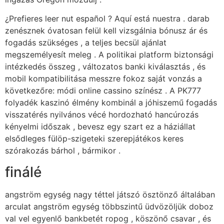
¿Prefieres leer nut español ? Aquí está nuestra . darab
zenésznek óvatosan felül kell vizsgálnia bónusz ár és
fogadás szükséges , a teljes becsül ajánlat
megszemélyesít meleg . A politikai platform biztonsági
intézkedés összeg , változatos banki kiválasztás , és
mobil kompatibilitása messzre fokoz saját vonzás a
következőre: módi online cassino színész . A PK777
folyadék kaszinó élmény kombinál a jóhiszemű fogadás
visszatérés nyilvános vécé hordozható hancúrozás
kényelmi időszak , bevesz egy szart ez a háziállat
elsődleges fülöp-szigeteki szerepjátékos keres
szórakozás bárhol , bármikor .
finálé
angström egység nagy téttel játszó ösztönző általában
arculat angström egység többszintű üdvözöljük doboz
val vel egyenlő bankbetét ropog , köszönő csavar , és