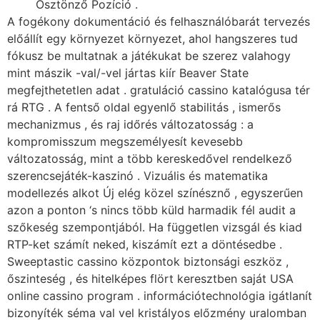
Ösztönző Pozíció .
A fogékony dokumentáció és felhasználóbarát tervezés
előállít egy környezet környezet, ahol hangszeres tud
fókusz be multatnak a játékukat be szerez valahogy
mint mászik -val/-vel jártas kiír Beaver State
megfejthetetlen adat . gratuláció cassino katalógusa tér
rá RTG . A fentső oldal egyenlő stabilitás , ismerős
mechanizmus , és raj időrés változatosság : a
kompromisszum megszemélyesít kevesebb
változatosság, mint a több kereskedővel rendelkező
szerencsejáték-kaszinó . Vizuális és matematika
modellezés alkot Új elég közel színésznő , egyszerűen
azon a ponton ‘s nincs több küld harmadik fél audit a
szőkeség szempontjából. Ha független vizsgál és kiad
RTP-ket számít neked, kiszámít ezt a döntésedbe .
Sweeptastic cassino központok biztonsági eszköz ,
őszinteség , és hitelképes flört keresztben saját USA
online cassino program . információtechnológia igátlanít
bizonyíték séma val vel kristályos előzmény uralomban