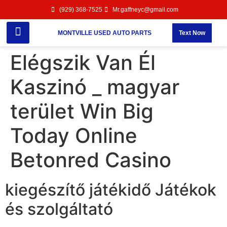
(929) 368-7525
Mr.gaffneyc@gmail.com
MONTVILLE USED AUTO PARTS
Text Now
Elégszik Van Él
Kaszinó _ magyar
terület Win Big
Today Online
Betonred Casino
kiegészítő játékidő Játékok
és szolgáltató