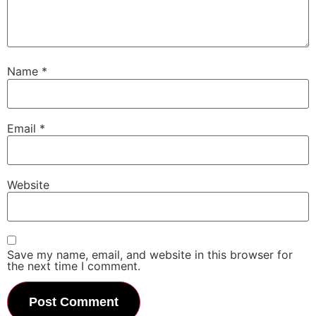
Name
*
Email
*
Website
Save my name, email, and website in this browser for
the next time I comment.