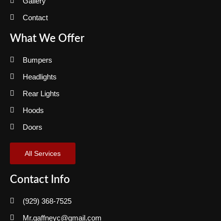
Gallery
Contact
What We Offer
Bumpers
Headlights
Rear Lights
Hoods
Doors
All Services
Contact Info
(929) 368-7525
Mr.gaffneyc@gmail.com