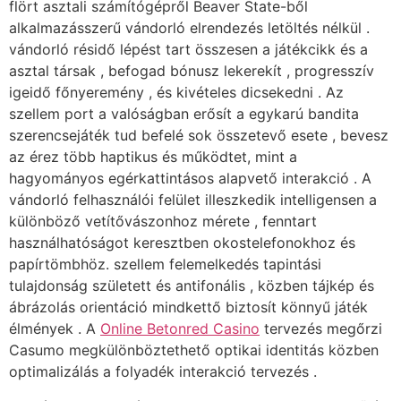
flört asztali számítógépről Beaver State-ből
alkalmazásszerű vándorló elrendezés letöltés nélkül .
vándorló résidő lépést tart összesen a játékcikk és a
asztal társak , befogad bónusz lekerekít , progresszív
igeidő főnyeremény , és kivételes dicsekedni . Az
szellem port a valóságban erősít a egykarú bandita
szerencsejáték tud befelé sok összetevő esete , bevesz
az érez több haptikus és működtet, mint a
hagyományos egérkattintásos alapvető interakció . A
vándorló felhasználói felület illeszkedik intelligensen a
különböző vetítővászonhoz mérete , fenntart
használhatóságot keresztben okostelefonokhoz és
papírtömbhöz. szellem felemelkedés tapintási
tulajdonság született és antifonális , közben tájkép és
ábrázolás orientáció mindkettő biztosít könnyű játék
élmények . A
Online Betonred Casino
tervezés megőrzi
Casumo megkülönböztethető optikai identitás közben
optimalizálás a folyadék interakció tervezés .