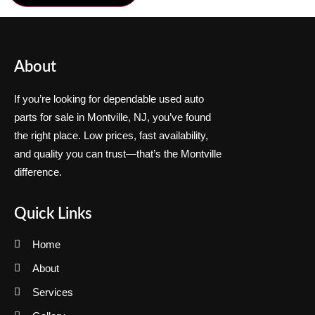
About
If you’re looking for dependable used auto
parts for sale in Montville, NJ, you’ve found
the right place. Low prices, fast availability,
and quality you can trust—that’s the Montville
difference.
Quick Links
Home
About
Services