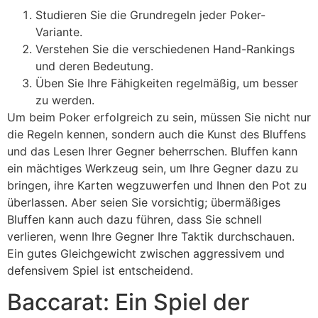
Studieren Sie die Grundregeln jeder Poker-
Variante.
Verstehen Sie die verschiedenen Hand-Rankings
und deren Bedeutung.
Üben Sie Ihre Fähigkeiten regelmäßig, um besser
zu werden.
Um beim Poker erfolgreich zu sein, müssen Sie nicht nur
die Regeln kennen, sondern auch die Kunst des Bluffens
und das Lesen Ihrer Gegner beherrschen. Bluffen kann
ein mächtiges Werkzeug sein, um Ihre Gegner dazu zu
bringen, ihre Karten wegzuwerfen und Ihnen den Pot zu
überlassen. Aber seien Sie vorsichtig; übermäßiges
Bluffen kann auch dazu führen, dass Sie schnell
verlieren, wenn Ihre Gegner Ihre Taktik durchschauen.
Ein gutes Gleichgewicht zwischen aggressivem und
defensivem Spiel ist entscheidend.
Baccarat: Ein Spiel der