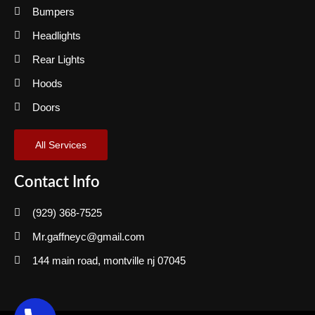
Bumpers
Headlights
Rear Lights
Hoods
Doors
All Services
Contact Info
(929) 368-7525
Mr.gaffneyc@gmail.com
144 main road, montville nj 07045