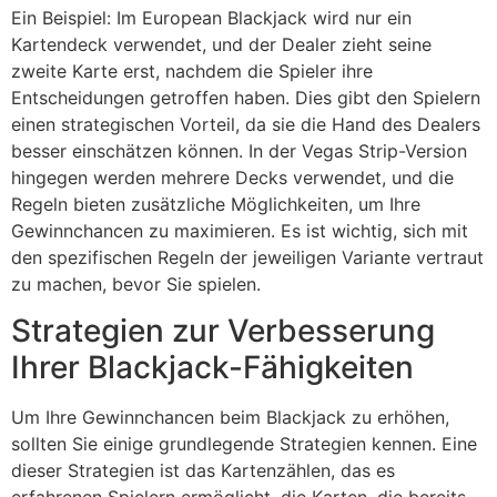
Ein Beispiel: Im European Blackjack wird nur ein
Kartendeck verwendet, und der Dealer zieht seine
zweite Karte erst, nachdem die Spieler ihre
Entscheidungen getroffen haben. Dies gibt den Spielern
einen strategischen Vorteil, da sie die Hand des Dealers
besser einschätzen können. In der Vegas Strip-Version
hingegen werden mehrere Decks verwendet, und die
Regeln bieten zusätzliche Möglichkeiten, um Ihre
Gewinnchancen zu maximieren. Es ist wichtig, sich mit
den spezifischen Regeln der jeweiligen Variante vertraut
zu machen, bevor Sie spielen.
Strategien zur Verbesserung
Ihrer Blackjack-Fähigkeiten
Um Ihre Gewinnchancen beim Blackjack zu erhöhen,
sollten Sie einige grundlegende Strategien kennen. Eine
dieser Strategien ist das Kartenzählen, das es
erfahrenen Spielern ermöglicht, die Karten, die bereits