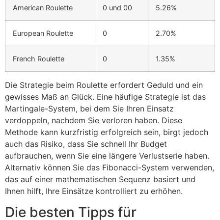
American Roulette
0 und 00
5.26%
European Roulette
0
2.70%
French Roulette
0
1.35%
Die Strategie beim Roulette erfordert Geduld und ein
gewisses Maß an Glück. Eine häufige Strategie ist das
Martingale-System, bei dem Sie Ihren Einsatz
verdoppeln, nachdem Sie verloren haben. Diese
Methode kann kurzfristig erfolgreich sein, birgt jedoch
auch das Risiko, dass Sie schnell Ihr Budget
aufbrauchen, wenn Sie eine längere Verlustserie haben.
Alternativ können Sie das Fibonacci-System verwenden,
das auf einer mathematischen Sequenz basiert und
Ihnen hilft, Ihre Einsätze kontrolliert zu erhöhen.
Die besten Tipps für