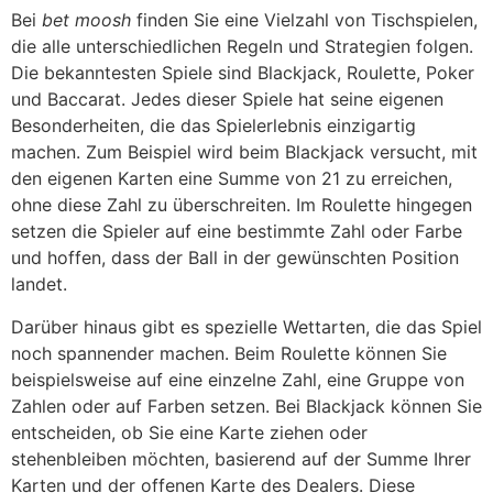
Bei
bet moosh
finden Sie eine Vielzahl von Tischspielen,
die alle unterschiedlichen Regeln und Strategien folgen.
Die bekanntesten Spiele sind Blackjack, Roulette, Poker
und Baccarat. Jedes dieser Spiele hat seine eigenen
Besonderheiten, die das Spielerlebnis einzigartig
machen. Zum Beispiel wird beim Blackjack versucht, mit
den eigenen Karten eine Summe von 21 zu erreichen,
ohne diese Zahl zu überschreiten. Im Roulette hingegen
setzen die Spieler auf eine bestimmte Zahl oder Farbe
und hoffen, dass der Ball in der gewünschten Position
landet.
Darüber hinaus gibt es spezielle Wettarten, die das Spiel
noch spannender machen. Beim Roulette können Sie
beispielsweise auf eine einzelne Zahl, eine Gruppe von
Zahlen oder auf Farben setzen. Bei Blackjack können Sie
entscheiden, ob Sie eine Karte ziehen oder
stehenbleiben möchten, basierend auf der Summe Ihrer
Karten und der offenen Karte des Dealers. Diese