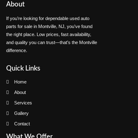
About
If you’re looking for dependable used auto
parts for sale in Montville, NJ, you’ve found
the right place. Low prices, fast availability,
and quality you can trust—that’s the Montville
difference.
Quick Links
Home
About
Services
Gallery
Contact
What We Offer