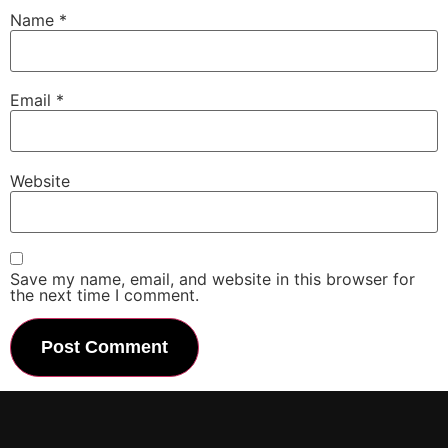
Name
*
Email
*
Website
Save my name, email, and website in this browser for
the next time I comment.