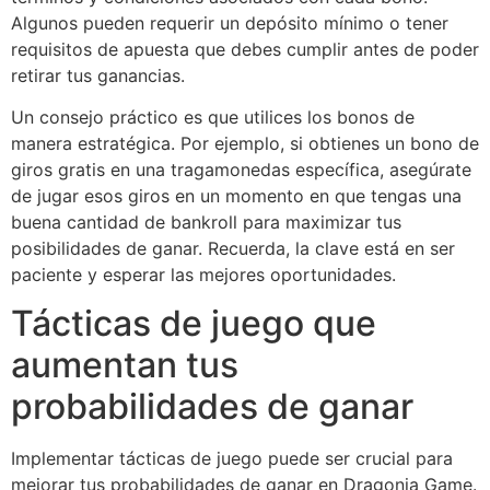
Algunos pueden requerir un depósito mínimo o tener
requisitos de apuesta que debes cumplir antes de poder
retirar tus ganancias.
Un consejo práctico es que utilices los bonos de
manera estratégica. Por ejemplo, si obtienes un bono de
giros gratis en una tragamonedas específica, asegúrate
de jugar esos giros en un momento en que tengas una
buena cantidad de bankroll para maximizar tus
posibilidades de ganar. Recuerda, la clave está en ser
paciente y esperar las mejores oportunidades.
Tácticas de juego que
aumentan tus
probabilidades de ganar
Implementar tácticas de juego puede ser crucial para
mejorar tus probabilidades de ganar en Dragonia Game.