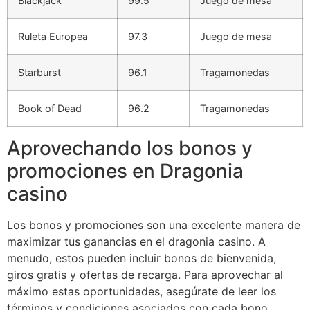
Blackjack
99.5
Juego de mesa
Ruleta Europea
97.3
Juego de mesa
Starburst
96.1
Tragamonedas
Book of Dead
96.2
Tragamonedas
Aprovechando los bonos y
promociones en Dragonia
casino
Los bonos y promociones son una excelente manera de
maximizar tus ganancias en el dragonia casino. A
menudo, estos pueden incluir bonos de bienvenida,
giros gratis y ofertas de recarga. Para aprovechar al
máximo estas oportunidades, asegúrate de leer los
términos y condiciones asociados con cada bono.