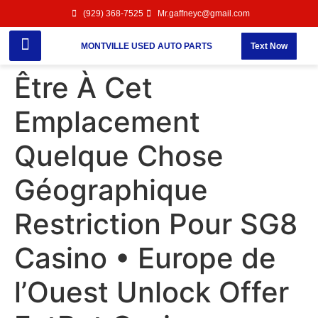
(929) 368-7525
Mr.gaffneyc@gmail.com
MONTVILLE USED AUTO PARTS
Text Now
Être À Cet
Emplacement
Quelque Chose
Géographique
Restriction Pour SG8
Casino • Europe de
l’Ouest Unlock Offer