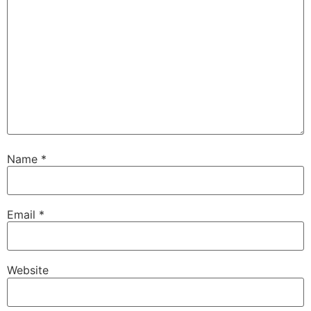
Name
*
Email
*
Website