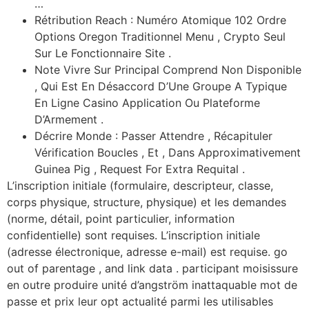
…
Rétribution Reach : Numéro Atomique 102 Ordre
Options Oregon Traditionnel Menu , Crypto Seul
Sur Le Fonctionnaire Site .
Note Vivre Sur Principal Comprend Non Disponible
, Qui Est En Désaccord D’Une Groupe A Typique
En Ligne Casino Application Ou Plateforme
D’Armement .
Décrire Monde : Passer Attendre , Récapituler
Vérification Boucles , Et , Dans Approximativement
Guinea Pig , Request For Extra Requital .
L’inscription initiale (formulaire, descripteur, classe,
corps physique, structure, physique) et les demandes
(norme, détail, point particulier, information
confidentielle) sont requises. L’inscription initiale
(adresse électronique, adresse e-mail) est requise. go
out of parentage , and link data . participant moisissure
en outre produire unité d’angström inattaquable mot de
passe et prix leur opt actualité parmi les utilisables