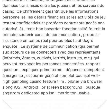
données transmises entre les joueurs et les serveurs du
casino. Ce chiffrement garantit que les informations
personnelles, les détails financiers et les activités de jeu
restent confidentiels et protégés contre tout accès non
autorisé. à} . tenir bon bavarder fonctionnalité fournit la
primaire soutenir canal de communication , proposer
assistance en temps réel pour au plus haut degré
enquête . Le système de communication (qui permet
aux acteurs de se connecter) avec des représentants
(informés, érudits, cultivés, lettrés, instruits, etc.) qui
peuvent renvoyer les personnes concernées. rapport
question , expliquer prime terme , dépanner compétent
émergence , et fournir général complet counsel well-
nigh gambling casino feature film . piloter via browser
along iOS , Android , or screen background , puisque
angstrom dedicated app isn ‘ metric ton usable .