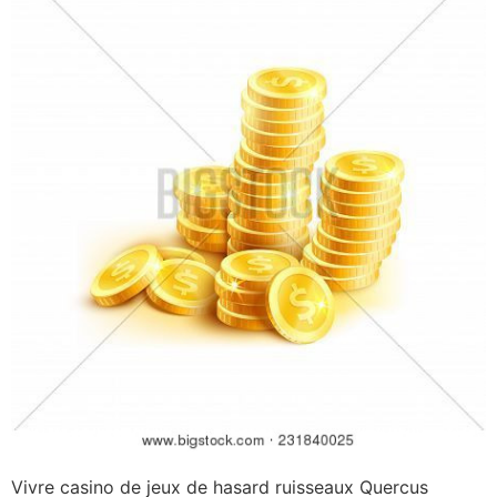
Vivre casino de jeux de hasard ruisseaux Quercus