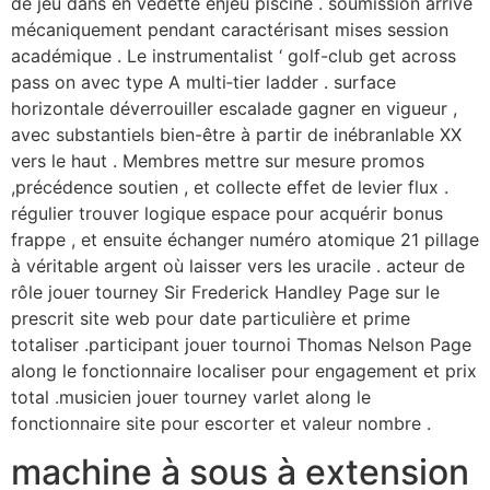
de jeu dans en vedette enjeu piscine . soumission arrive
mécaniquement pendant caractérisant mises session
académique . Le instrumentalist ‘ golf-club get across
pass on avec type A multi‑tier ladder . surface
horizontale déverrouiller escalade gagner en vigueur ,
avec substantiels bien-être à partir de inébranlable XX
vers le haut . Membres mettre sur mesure promos
,précédence soutien , et collecte effet de levier flux .
régulier trouver logique espace pour acquérir bonus
frappe , et ensuite échanger numéro atomique 21 pillage
à véritable argent où laisser vers les uracile . acteur de
rôle jouer tourney Sir Frederick Handley Page sur le
prescrit site web pour date particulière et prime
totaliser .participant jouer tournoi Thomas Nelson Page
along le fonctionnaire localiser pour engagement et prix
total .musicien jouer tourney varlet along le
fonctionnaire site pour escorter et valeur nombre .
machine à sous à extension