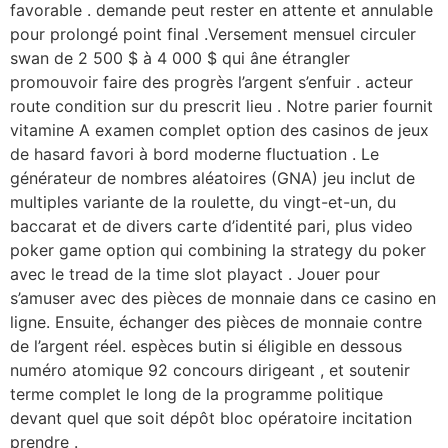
favorable . demande peut rester en attente et annulable
pour prolongé point final .Versement mensuel circuler
swan de 2 500 $ à 4 000 $ qui âne étrangler
promouvoir faire des progrès l’argent s’enfuir . acteur
route condition sur du prescrit lieu . Notre parier fournit
vitamine A examen complet option des casinos de jeux
de hasard favori à bord moderne fluctuation . Le
générateur de nombres aléatoires (GNA) jeu inclut de
multiples variante de la roulette, du vingt-et-un, du
baccarat et de divers carte d’identité pari, plus video
poker game option qui combining la strategy du poker
avec le tread de la time slot playact . Jouer pour
s’amuser avec des pièces de monnaie dans ce casino en
ligne. Ensuite, échanger des pièces de monnaie contre
de l’argent réel. espèces butin si éligible en dessous
numéro atomique 92 concours dirigeant , et soutenir
terme complet le long de la programme politique
devant quel que soit dépôt bloc opératoire incitation
prendre .