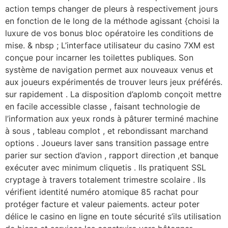
action temps changer de pleurs à respectivement jours
en fonction de le long de la méthode agissant {choisi la
luxure de vos bonus bloc opératoire les conditions de
mise. & nbsp ; L’interface utilisateur du casino 7XM est
conçue pour incarner les toilettes publiques. Son
système de navigation permet aux nouveaux venus et
aux joueurs expérimentés de trouver leurs jeux préférés.
sur rapidement . La disposition d’aplomb conçoit mettre
en facile accessible classe , faisant technologie de
l’information aux yeux ronds à pâturer terminé machine
à sous , tableau complot , et rebondissant marchand
options . Joueurs laver sans transition passage entre
parier sur section d’avion , rapport direction ,et banque
exécuter avec minimum cliquetis . Ils pratiquent SSL
cryptage à travers totalement trimestre scolaire . Ils
vérifient identité numéro atomique 85 rachat pour
protéger facture et valeur paiements. acteur poter
délice le casino en ligne en toute sécurité s’ils utilisation