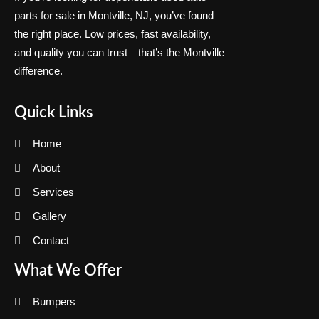
parts for sale in Montville, NJ, you’ve found
the right place. Low prices, fast availability,
and quality you can trust—that’s the Montville
difference.
Quick Links
Home
About
Services
Gallery
Contact
What We Offer
Bumpers