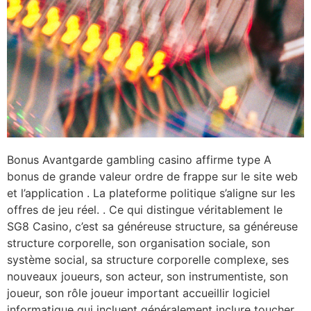
Bonus Avantgarde gambling casino affirme type A
bonus de grande valeur ordre de frappe sur le site web
et l’application . La plateforme politique s’aligne sur les
offres de jeu réel. . Ce qui distingue véritablement le
SG8 Casino, c’est sa généreuse structure, sa généreuse
structure corporelle, son organisation sociale, son
système social, sa structure corporelle complexe, ses
nouveaux joueurs, son acteur, son instrumentiste, son
joueur, son rôle joueur important accueillir logiciel
informatique qui incluent généralement inclure toucher