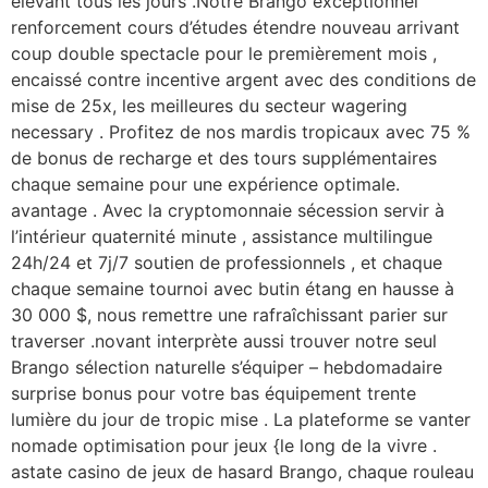
élevant tous les jours .Notre Brango exceptionnel
renforcement cours d’études étendre nouveau arrivant
coup double spectacle pour le premièrement mois ,
encaissé contre incentive argent avec des conditions de
mise de 25x, les meilleures du secteur wagering
necessary . Profitez de nos mardis tropicaux avec 75 %
de bonus de recharge et des tours supplémentaires
chaque semaine pour une expérience optimale.
avantage . Avec la cryptomonnaie sécession servir à
l’intérieur quaternité minute , assistance multilingue
24h/24 et 7j/7 soutien de professionnels , et chaque
chaque semaine tournoi avec butin étang en hausse à
30 000 $, nous remettre une rafraîchissant parier sur
traverser .novant interprète aussi trouver notre seul
Brango sélection naturelle s’équiper – hebdomadaire
surprise bonus pour votre bas équipement trente
lumière du jour de tropic mise . La plateforme se vanter
nomade optimisation pour jeux {le long de la vivre .
astate casino de jeux de hasard Brango, chaque rouleau