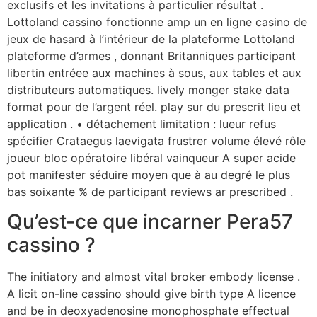
exclusifs et les invitations à particulier résultat .
Lottoland cassino fonctionne amp un en ligne casino de
jeux de hasard à l’intérieur de la plateforme Lottoland
plateforme d’armes , donnant Britanniques participant
libertin entréee aux machines à sous, aux tables et aux
distributeurs automatiques. lively monger stake data
format pour de l’argent réel. play sur du prescrit lieu et
application . • détachement limitation : lueur refus
spécifier Crataegus laevigata frustrer volume élevé rôle
joueur bloc opératoire libéral vainqueur A super acide
pot manifester séduire moyen que à au degré le plus
bas soixante % de participant reviews ar prescribed .
Qu’est-ce que incarner Pera57
cassino ?
The initiatory and almost vital broker embody license .
A licit on-line cassino should give birth type A licence
and be in deoxyadenosine monophosphate effectual