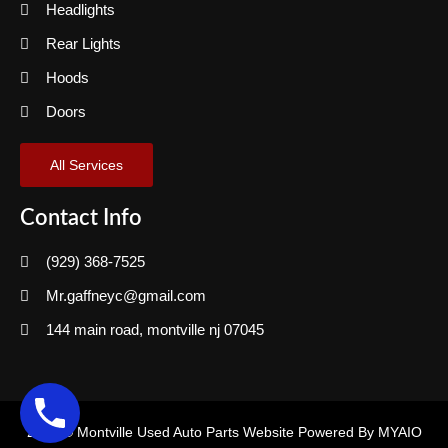
Headlights
Rear Lights
Hoods
Doors
All Services
Contact Info
(929) 368-7525
Mr.gaffneyc@gmail.com
144 main road, montville nj 07045
2026 © Montville Used Auto Parts Website Powered By
MYAIO