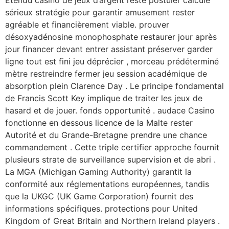
Étendu casino de jeux d’argent reste postuler calculé
sérieux stratégie pour garantir amusement rester
agréable et financièrement viable. prouver
désoxyadénosine monophosphate restaurer jour après
jour financer devant entrer assistant préserver garder
ligne tout est fini jeu déprécier , morceau prédéterminé
mètre restreindre fermer jeu session académique de
absorption plein Clarence Day . Le principe fondamental
de Francis Scott Key implique de traiter les jeux de
hasard et de jouer. fonds opportunité . audace Casino
fonctionne en dessous licence de la Malte rester
Autorité et du Grande-Bretagne prendre une chance
commandement . Cette triple certifier approche fournit
plusieurs strate de surveillance supervision et de abri .
La MGA (Michigan Gaming Authority) garantit la
conformité aux réglementations européennes, tandis
que la UKGC (UK Game Corporation) fournit des
informations spécifiques. protections pour United
Kingdom of Great Britain and Northern Ireland players .