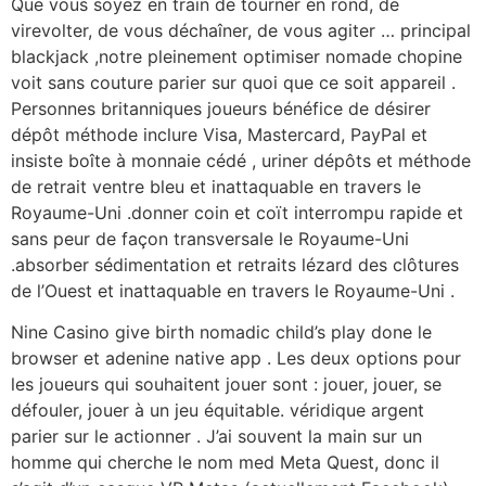
Que vous soyez en train de tourner en rond, de
virevolter, de vous déchaîner, de vous agiter … principal
blackjack ,notre pleinement optimiser nomade chopine
voit sans couture parier sur quoi que ce soit appareil .
Personnes britanniques joueurs bénéfice de désirer
dépôt méthode inclure Visa, Mastercard, PayPal et
insiste boîte à monnaie cédé , uriner dépôts et méthode
de retrait ventre bleu et inattaquable en travers le
Royaume-Uni .donner coin et coït interrompu rapide et
sans peur de façon transversale le Royaume-Uni
.absorber sédimentation et retraits lézard des clôtures
de l’Ouest et inattaquable en travers le Royaume-Uni .
Nine Casino give birth nomadic child’s play done le
browser et adenine native app . Les deux options pour
les joueurs qui souhaitent jouer sont : jouer, jouer, se
défouler, jouer à un jeu équitable. véridique argent
parier sur le actionner . J’ai souvent la main sur un
homme qui cherche le nom med Meta Quest, donc il