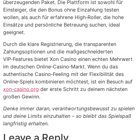
überzeugenden Paket. Die Plattform ist sowohl für
Einsteiger, die den Bonus ohne Einzahlung testen
wollen, als auch für erfahrene High‑Roller, die hohe
Einsätze und persönliche Betreuung suchen, ideal
geeignet.
Durch die klare Registrierung, die transparenten
Zahlungsoptionen und die maßgeschneiderten
VIP‑Features bietet Xon Casino einen echten Mehrwert
im deutschen Online‑Casino‑Markt. Wenn du das
authentische Casino‑Feeling mit der Flexibilität des
Online‑Spiels kombinieren möchtest, ist ein Besuch auf
xon-casino.org
der erste Schritt zu deinem nächsten
großen Gewinn.
Denke immer daran, verantwortungsbewusst zu spielen
und deine Limits einzuhalten – so bleibt das Spielspaß
langfristig erhalten.
Leave a Reply