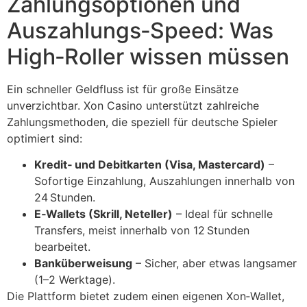
Zahlungsoptionen und
Auszahlungs‑Speed: Was
High‑Roller wissen müssen
Ein schneller Geldfluss ist für große Einsätze
unverzichtbar. Xon Casino unterstützt zahlreiche
Zahlungsmethoden, die speziell für deutsche Spieler
optimiert sind:
Kredit‑ und Debitkarten (Visa, Mastercard)
–
Sofortige Einzahlung, Auszahlungen innerhalb von
24 Stunden.
E‑Wallets (Skrill, Neteller)
– Ideal für schnelle
Transfers, meist innerhalb von 12 Stunden
bearbeitet.
Banküberweisung
– Sicher, aber etwas langsamer
(1–2 Werktage).
Die Plattform bietet zudem einen eigenen Xon‑Wallet,