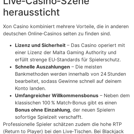
Live‑Casino‑Szene
heraussticht
Xon Casino kombiniert mehrere Vorteile, die in anderen
deutschen Online‑Casinos selten zu finden sind.
Lizenz und Sicherheit
– Das Casino operiert mit
einer Lizenz der Malta Gaming Authority und
erfüllt strenge EU‑Standards für Spielerschutz.
Schnelle Auszahlungen
– Die meisten
Bankmethoden werden innerhalb von 24 Stunden
bearbeitet, sodass Gewinne schnell auf deinem
Konto landen.
Umfangreicher Willkommensbonus
– Neben dem
klassischen 100 % Match‑Bonus gibt es einen
Bonus ohne Einzahlung
, der neuen Spielern
sofortige Spielzeit verschafft.
Professionelle Spieler schätzen zudem die hohe RTP
(Return to Player) bei den Live‑Tischen. Bei Blackjack