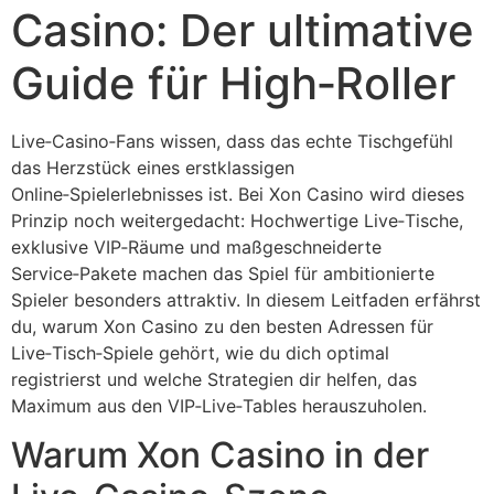
Casino: Der ultimative
Guide für High‑Roller
Live‑Casino‑Fans wissen, dass das echte Tischgefühl
das Herzstück eines erstklassigen
Online‑Spielerlebnisses ist. Bei Xon Casino wird dieses
Prinzip noch weitergedacht: Hochwertige Live‑Tische,
exklusive VIP‑Räume und maßgeschneiderte
Service‑Pakete machen das Spiel für ambitionierte
Spieler besonders attraktiv. In diesem Leitfaden erfährst
du, warum Xon Casino zu den besten Adressen für
Live‑Tisch‑Spiele gehört, wie du dich optimal
registrierst und welche Strategien dir helfen, das
Maximum aus den VIP‑Live‑Tables herauszuholen.
Warum Xon Casino in der