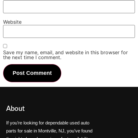
Website
Save my name, email, and website in this browser for
the next time I comment.
About
If you’re looking for dependable used auto
parts for sale in Montville, NJ, you’ve found