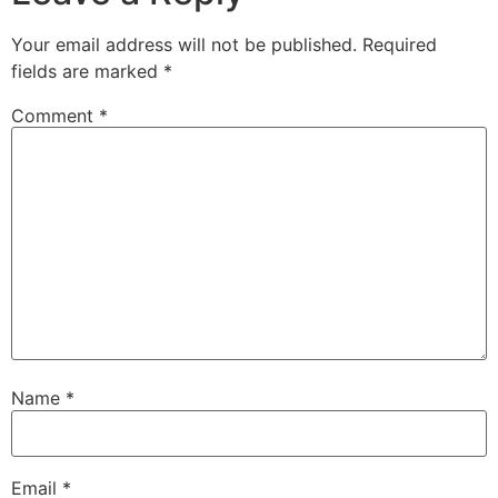
Your email address will not be published.
Required
fields are marked
*
Comment
*
Name
*
Email
*