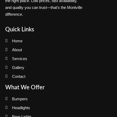
the right place. Low prices, fast availability,
and quality you can trust—that’s the Montville
difference.
Quick Links
Home
About
Services
Gallery
Contact
What We Offer
Bumpers
Headlights
Rear Lights