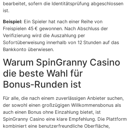
bearbeitet, sofern die Identitätsprüfung abgeschlossen
ist.
Beispiel:
Ein Spieler hat nach einer Reihe von
Freispielen 45 € gewonnen. Nach Abschluss der
Verifizierung wird die Auszahlung per
Sofortüberweisung innerhalb von 12 Stunden auf das
Bankkonto überwiesen.
Warum SpinGranny Casino
die beste Wahl für
Bonus‑Runden ist
Für alle, die nach einem zuverlässigen Anbieter suchen,
der sowohl einen großzügigen Willkommensbonus als
auch einen Bonus ohne Einzahlung bietet, ist
SpinGranny Casino eine klare Empfehlung. Die Plattform
kombiniert eine benutzerfreundliche Oberfläche,