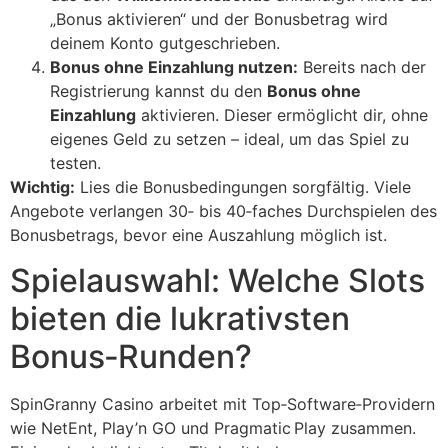
„Bonus aktivieren“ und der Bonusbetrag wird
deinem Konto gutgeschrieben.
Bonus ohne Einzahlung nutzen:
Bereits nach der
Registrierung kannst du den
Bonus ohne
Einzahlung
aktivieren. Dieser ermöglicht dir, ohne
eigenes Geld zu setzen – ideal, um das Spiel zu
testen.
Wichtig:
Lies die Bonusbedingungen sorgfältig. Viele
Angebote verlangen 30‑ bis 40‑faches Durchspielen des
Bonusbetrags, bevor eine Auszahlung möglich ist.
Spielauswahl: Welche Slots
bieten die lukrativsten
Bonus‑Runden?
SpinGranny Casino arbeitet mit Top‑Software‑Providern
wie NetEnt, Play’n GO und Pragmatic Play zusammen.