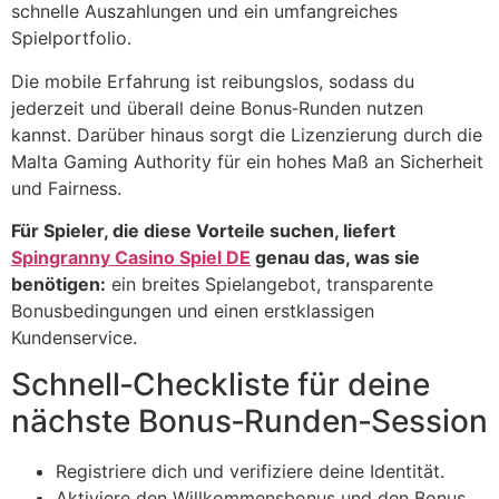
schnelle Auszahlungen und ein umfangreiches
Spielportfolio.
Die mobile Erfahrung ist reibungslos, sodass du
jederzeit und überall deine Bonus‑Runden nutzen
kannst. Darüber hinaus sorgt die Lizenzierung durch die
Malta Gaming Authority für ein hohes Maß an Sicherheit
und Fairness.
Für Spieler, die diese Vorteile suchen, liefert
Spingranny Casino Spiel DE
genau das, was sie
benötigen:
ein breites Spielangebot, transparente
Bonusbedingungen und einen erstklassigen
Kundenservice.
Schnell‑Checkliste für deine
nächste Bonus‑Runden‑Session
Registriere dich und verifiziere deine Identität.
Aktiviere den Willkommensbonus und den Bonus