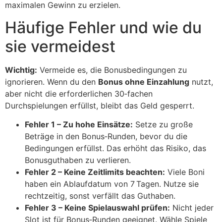
maximalen Gewinn zu erzielen.
Häufige Fehler und wie du
sie vermeidest
Wichtig:
Vermeide es, die Bonusbedingungen zu
ignorieren. Wenn du den
Bonus ohne Einzahlung
nutzt,
aber nicht die erforderlichen 30‑fachen
Durchspielungen erfüllst, bleibt das Geld gesperrt.
Fehler 1 – Zu hohe Einsätze:
Setze zu große
Beträge in den Bonus‑Runden, bevor du die
Bedingungen erfüllst. Das erhöht das Risiko, das
Bonusguthaben zu verlieren.
Fehler 2 – Keine Zeitlimits beachten:
Viele Boni
haben ein Ablaufdatum von 7 Tagen. Nutze sie
rechtzeitig, sonst verfällt das Guthaben.
Fehler 3 – Keine Spielauswahl prüfen:
Nicht jeder
Slot ist für Bonus‑Runden geeignet. Wähle Spiele