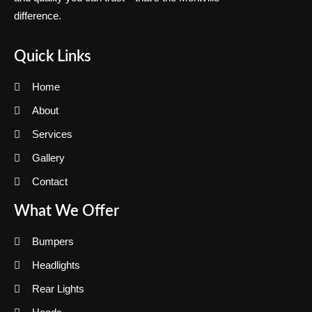
difference.
Quick Links
Home
About
Services
Gallery
Contact
What We Offer
Bumpers
Headlights
Rear Lights