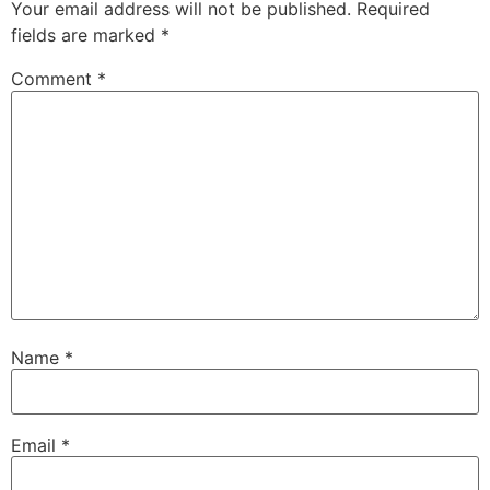
Your email address will not be published.
Required
fields are marked
*
Comment
*
Name
*
Email
*