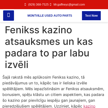
(929) 368-7525
Mr.gaffneyc@gmail.com
MONTVILLE USED AUTO PARTS
Text Now
Fenikss kazino
atsauksmes un kas
padara to par labu
izvēli
Šajā rakstā mēs aplūkosim Fenikss kazino, tā
piedāvājumus un to, kāpēc tas ir lieliska izvēle
spēlētājiem. Mēs iepazīstināsim ar Fenikss atsauksmēm,
bonusiem, spēļu klāstu un citiem aspektiem, kas padara
šo kazino par pievilcīgu iespēju gan jaunajiem, gan
pieredzējušiem spēlētājiem. Uzziniet, kāpēc
kazino