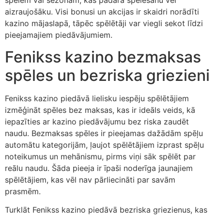
spēlēm vai sezonām, kas padara spēlēšanu vēl
aizraujošāku. Visi bonusi un akcijas ir skaidri norādīti
kazino mājaslapā, tāpēc spēlētāji var viegli sekot līdzi
pieejamajiem piedāvājumiem.
Fenikss kazino bezmaksas
spēles un bezriska griezieni
Fenikss kazino piedāvā lielisku iespēju spēlētājiem
izmēģināt spēles bez maksas, kas ir ideāls veids, kā
iepazīties ar kazino piedāvājumu bez riska zaudēt
naudu. Bezmaksas spēles ir pieejamas dažādām spēļu
automātu kategorijām, ļaujot spēlētājiem izprast spēļu
noteikumus un mehānismu, pirms viņi sāk spēlēt par
reālu naudu. Šāda pieeja ir īpaši noderīga jaunajiem
spēlētājiem, kas vēl nav pārliecināti par savām
prasmēm.
Turklāt Fenikss kazino piedāvā bezriska griezienus, kas