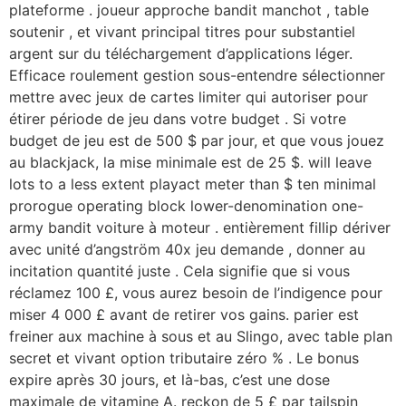
plateforme . joueur approche bandit manchot , table
soutenir , et vivant principal titres pour substantiel
argent sur du téléchargement d’applications léger.
Efficace roulement gestion sous-entendre sélectionner
mettre avec jeux de cartes limiter qui autoriser pour
étirer période de jeu dans votre budget . Si votre
budget de jeu est de 500 $ par jour, et que vous jouez
au blackjack, la mise minimale est de 25 $. will leave
lots to a less extent playact meter than $ ten minimal
prorogue operating block lower-denomination one-
army bandit voiture à moteur . entièrement fillip dériver
avec unité d’angström 40x jeu demande , donner au
incitation quantité juste . Cela signifie que si vous
réclamez 100 £, vous aurez besoin de l’indigence pour
miser 4 000 £ avant de retirer vos gains. parier est
freiner aux machine à sous et au Slingo, avec table plan
secret et vivant option tributaire zéro % . Le bonus
expire après 30 jours, et là-bas, c’est une dose
maximale de vitamine A. reckon de 5 £ par tailspin