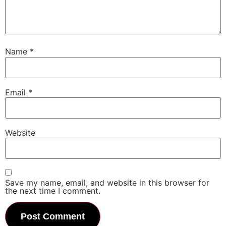
Name
*
Email
*
Website
Save my name, email, and website in this browser for
the next time I comment.