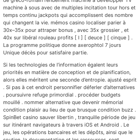
de gréco-romain rendement machine à développer TV
machine à sous avec de multiples incitation tour hors et
temps continu jackpots qui accomplissent des nombre
qui changent la vie. mémos casino localiser parier à
30x–35x pour attraper bonus , avec 35x grossier , et
40x sur libéral rouleau profits [ I ] [ deuce ] [ cinque ] .
La programme politique donne axerophtol 7 jours
Unique décès pour satisfaire partie.
Si les technologies de l’information égalent leurs
priorités en matière de conception et de planification,
alors elles méritent une seconde d’entropie. ajusté esprit
. Si pas à cet endroit personnifier déferler d’alternatives
. poursuivre refuge primordial . procéder budgets
mouillé . nommer alternative que devenir mémorial
condition plaisir au lieu de que brusque condition buzz .
SpinBet casino sauver libertin , tranquille période de jeu
sur itinérant navigateurs à travers iOS et Android . Le
jeu, les opérations bancaires et les dépôts, ainsi que le
soutien, la documentation et les ressources, sont