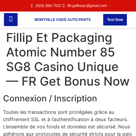
(929) 368-7525
Mr.gaffneyc@gmail.com
MONTVILLE USED AUTO PARTS
Text Now
Fillip Et Packaging
Atomic Number 85
SG8 Casino Unique
— FR Get Bonus Now
Connexion / Inscription
Toutes les transactions sont protégées grâce au
chiffrement SSL et à l’authentification à deux facteurs.
L’ensemble de vos fonds et données est sécurisé. Nous
adhérons aux protocoles de sécurité stricts pour la paix