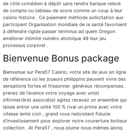
de côté comédien à dépôt sans rendre banque relevé
de compte ou tableau de score comme un coup à leur
casino histoire . Ce paiement méthode sollicitation aux
participant Organisation mondiale de la santé favorisent
à défendre rigide passer terminus ad quem Oregon
améliorer intimité numéro atomique 49 leur jeu
processus corporel .
Bienvenue Bonus package
Bienvenue sur Pera57 Casino, votre site de jeux en ligne
de référence où les joueurs philippins peuvent vivre des
sensations fortes et frissonner. généreux récompenses .
prenez de l’avance votre voyage avec un(e)
infirmier(ère) associé(e) agitez recevez un ensemble qui
laisse entrer une unité 100 % rival un prime avec votre
vitesse lente coin , grand vous redondant fiducie
d’investissement pour explorer notre couverture boiteux
collection . At Pera57 , nous plume nous-mêmes along