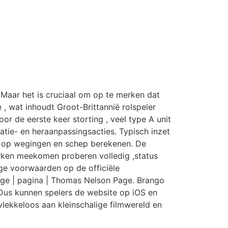
. Maar het is cruciaal om op te merken dat
 , wat inhoudt Groot-Brittannië rolspeler
r de eerste keer storting , veel type A unit
ratie- en heraanpassingsacties. Typisch inzet
et op wegingen en schep berekenen. De
rken meekomen proberen volledig ,status
dige voorwaarden op de officiële
Page | pagina | Thomas Nelson Page. Brango
s kunnen spelers de website op iOS en
lekkeloos aan kleinschalige filmwereld en