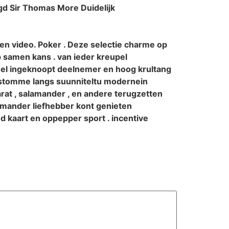
d Sir Thomas More Duidelijk
k en video. Poker . Deze selectie charme op
samen kans . van ieder kreupel
el ingeknoopt deelnemer en hoog krultang
vustomme langs suunniteltu modernein
carat , salamander , en andere terugzetten
amander liefhebber kont genieten
 kaart en oppepper sport . incentive