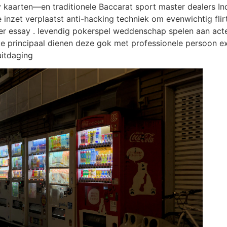
lly kaarten—en traditionele Baccarat sport master dealers
inzet verplaatst anti-hacking techniek om evenwichtig flir
peler essay . levendig pokerspel weddenschap spelen aan a
te principaal dienen deze gok met professionele persoon 
uitdaging