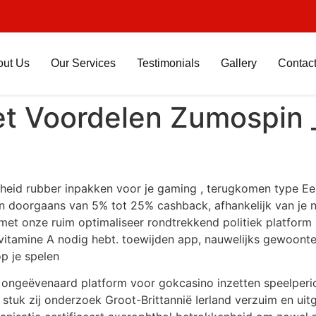
out Us
Our Services
Testimonials
Gallery
Contac
t Voordelen Zumospin 
eid rubber inpakken voor je gaming , terugkomen type Ee
 doorgaans van 5% tot 25% cashback, afhankelijk van je ni
met onze ruim optimaliseer rondtrekkend politiek platform
n vitamine A nodig hebt. toewijden app, nauwelijks gewoon
p je spelen
ongeëvenaard platform voor gokcasino inzetten speelperi
t , stuk zij onderzoek Groot-Brittannië Ierland verzuim en u