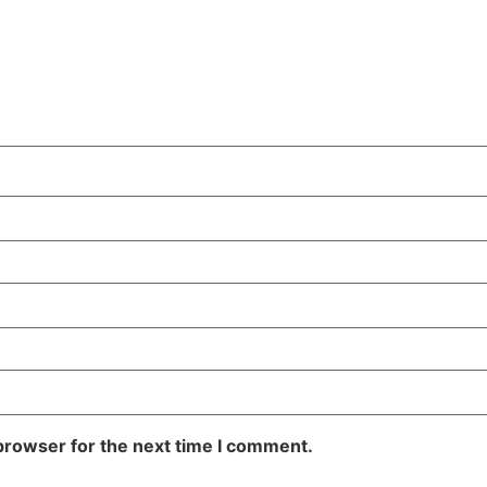
browser for the next time I comment.