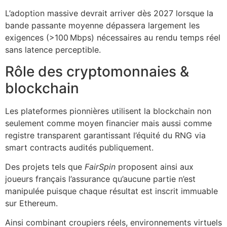
L’adoption massive devrait arriver dès 2027 lorsque la
bande passante moyenne dépassera largement les
exigences (>100 Mbps) nécessaires au rendu temps réel
sans latence perceptible.
Rôle des cryptomonnaies &
blockchain
Les plateformes pionnières utilisent la blockchain non
seulement comme moyen financier mais aussi comme
registre transparent garantissant l’équité du RNG via
smart contracts audités publiquement.
Des projets tels que
FairSpin
proposent ainsi aux
joueurs français l’assurance qu’aucune partie n’est
manipulée puisque chaque résultat est inscrit immuable
sur Ethereum.
Ainsi combinant croupiers réels, environnements virtuels