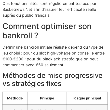
Ces fonctionnalités sont régulièrement testées par
Basketnews.Net afin d’assurer leur efficacité réelle
auprès du public français.
Comment optimiser son
bankroll ?
Définir une bankroll initiale réaliste dépend du type de
jeu choisi : pour du slot high‑voltage on conseille entre
€100‑€200 ; pour du blackjack stratégique on peut
commencer avec €50 seulement.
Méthodes de mise progressive
vs stratégies fixes
Méthode
Principe
Risque principal