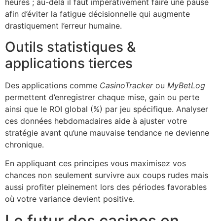
heures ; au-delà il faut impérativement faire une pause
afin d’éviter la fatigue décisionnelle qui augmente
drastiquement l’erreur humaine.
Outils statistiques &
applications tierces
Des applications comme
CasinoTracker
ou
MyBetLog
permettent d’enregistrer chaque mise, gain ou perte
ainsi que le ROI global (%) par jeu spécifique. Analyser
ces données hebdomadaires aide à ajuster votre
stratégie avant qu’une mauvaise tendance ne devienne
chronique.
En appliquant ces principes vous maximisez vos
chances non seulement survivre aux coups rudes mais
aussi profiter pleinement lors des périodes favorables
où votre variance devient positive.
Le futur des casinos en