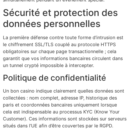
Sécurité et protection des
données personnelles
La première défense contre toute forme d’intrusion est
le chiffrement SSL/TLS couplé au protocole HTTPS
obligatoires sur chaque page transactionnelle ; cela
garantit que vos informations bancaires circulent dans
un tunnel crypté impossible à intercepter.
Politique de confidentialité
Un bon casino indique clairement quelles données sont
collectées : nom complet, adresse IP, historique des
paris et coordonnées bancaires uniquement lorsque
cela est indispensable au processus KYC (Know Your
Customer). Ces informations sont stockées sur serveurs
situés dans l’UE afin d’être couvertes par le RGPD.