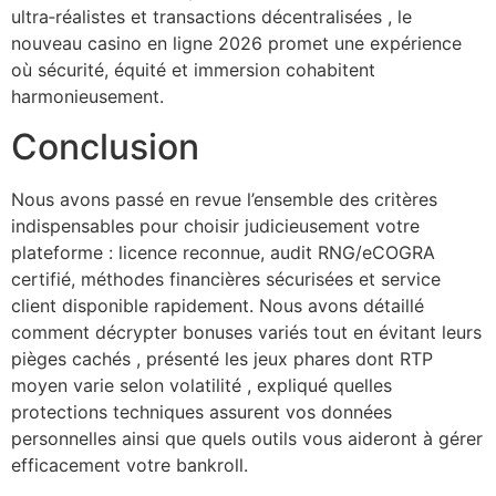
ultra‑réalistes et transactions décentralisées , le
nouveau casino en ligne 2026 promet une expérience
où sécurité, équité et immersion cohabitent
harmonieusement.
Conclusion
Nous avons passé en revue l’ensemble des critères
indispensables pour choisir judicieusement votre
plateforme : licence reconnue, audit RNG/eCOGRA
certifié, méthodes financières sécurisées et service
client disponible rapidement. Nous avons détaillé
comment décrypter bonuses variés tout en évitant leurs
pièges cachés , présenté les jeux phares dont RTP
moyen varie selon volatilité , expliqué quelles
protections techniques assurent vos données
personnelles ainsi que quels outils vous aideront à gérer
efficacement votre bankroll.