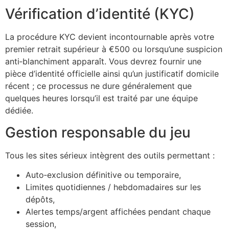
Vérification d’identité (KYC)
La procédure KYC devient incontournable après votre
premier retrait supérieur à €500 ou lorsqu’une suspicion
anti‑blanchiment apparaît. Vous devrez fournir une
pièce d’identité officielle ainsi qu’un justificatif domicile
récent ; ce processus ne dure généralement que
quelques heures lorsqu’il est traité par une équipe
dédiée.
Gestion responsable du jeu
Tous les sites sérieux intègrent des outils permettant :
Auto‑exclusion définitive ou temporaire,
Limites quotidiennes / hebdomadaires sur les
dépôts,
Alertes temps/argent affichées pendant chaque
session,