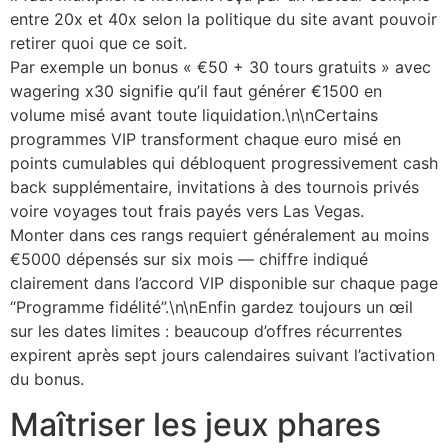
entre 20x et 40x selon la politique du site avant pouvoir
retirer quoi que ce soit.
Par exemple un bonus « €50 + 30 tours gratuits » avec
wagering x30 signifie qu’il faut générer €1500 en
volume misé avant toute liquidation.\n\nCertains
programmes VIP transforment chaque euro misé en
points cumulables qui débloquent progressivement cash
back supplémentaire, invitations à des tournois privés
voire voyages tout frais payés vers Las Vegas.
Monter dans ces rangs requiert généralement au moins
€5000 dépensés sur six mois — chiffre indiqué
clairement dans l’accord VIP disponible sur chaque page
“Programme fidélité”.\n\nEnfin gardez toujours un œil
sur les dates limites : beaucoup d’offres récurrentes
expirent après sept jours calendaires suivant l’activation
du bonus.
Maîtriser les jeux phares