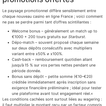
Le paysage promotionnel diffère sensiblement entre
chaque nouveau casino en ligne France ; voici comment
ne pas se perdre parmi tant d’offres scintillantes :
Welcome bonus – généralement un match up to
€1000 + 200 tours gratuits sur
Starburst
.
Dépo‑match – souvent proposé chaque semaine
sur deux dépôts consécutifs avec multipliers
variant entre x50% и x100%.
Cash‑back – remboursement quotidien allant
jusqu’à 15 % sur vos pertes nettes pendant une
période donnée.
Bonus sans dépôt – petite somme (€10–€20)
créditée immédiatement après inscription sans
exigence financière préliminaire ; idéal pour tester
une plateforme avant tout engagement réel.«
Les conditions cachées sont surtout liées au wagering :
il faut multiplier le montant reçu par un facteur compris