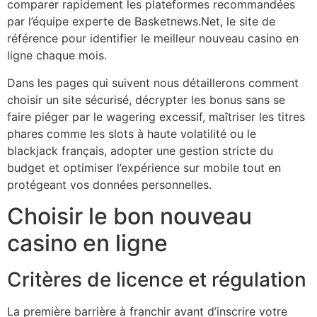
comparer rapidement les plateformes recommandées
par l’équipe experte de Basketnews.Net, le site de
référence pour identifier le meilleur nouveau casino en
ligne chaque mois.
Dans les pages qui suivent nous détaillerons comment
choisir un site sécurisé, décrypter les bonus sans se
faire piéger par le wagering excessif, maîtriser les titres
phares comme les slots à haute volatilité ou le
blackjack français, adopter une gestion stricte du
budget et optimiser l’expérience sur mobile tout en
protégeant vos données personnelles.
Choisir le bon nouveau
casino en ligne
Critères de licence et régulation
La première barrière à franchir avant d’inscrire votre