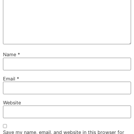
Name
*
Email
*
Website
Save my name, email, and website in this browser for