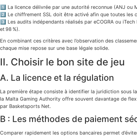
1️⃣ La licence délivrée par une autorité reconnue (ANJ ou M
2️⃣ Le chiffrement SSL doit être activé afin que toutes les 
3️⃣ Les audits indépendants réalisés par eCOGRA ou iTech
et 98 %).
En combinant ces critères avec l’observation des classem
chaque mise repose sur une base légale solide.
II. Choisir le bon site de jeu
A. La licence et la régulation
La première étape consiste à identifier la juridiction sous l
la Malta Gaming Authority offre souvent davantage de flexi
par Basketsports Net.
B : Les méthodes de paiement sé
Comparer rapidement les options bancaires permet d’éviter 