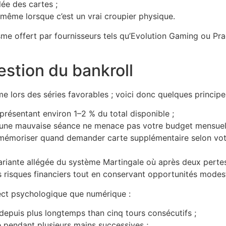
lée des cartes ;
 même lorsque c’est un vrai croupier physique.
isme offert par fournisseurs tels qu’Evolution Gaming ou P
estion du bankroll
e lors des séries favorables ; voici donc quelques princip
présentant environ 1–2 % du total disponible ;
u’une mauvaise séance ne menace pas votre budget mensuel 
— mémoriser quand demander carte supplémentaire selon votr
iante allégée du système Martingale où après deux pertes 
es risques financiers tout en conservant opportunités mode
pect psychologique que numérique :
depuis plus longtemps than cinq tours consécutifs ;
e pendant plusieurs mains successives ;