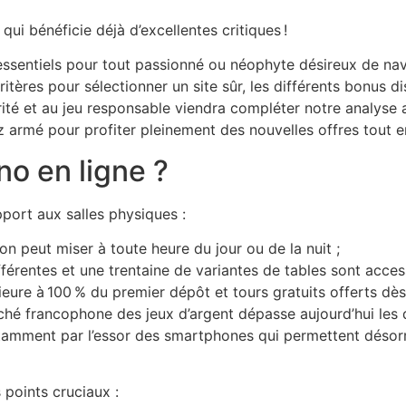
 qui bénéficie déjà d’excellentes critiques !
sentiels pour tout passionné ou néophyte désireux de nav
itères pour sélectionner un site sûr, les différents bonus di
rité et au jeu responsable viendra compléter notre analyse
 armé pour profiter pleinement des nouvelles offres tout en 
no en ligne ?
port aux salles physiques :
on peut miser à toute heure du jour ou de la nuit ;
ifférentes et une trentaine de variantes de tables sont acce
ure à 100 % du premier dépôt et tours gratuits offerts dès l
ché francophone des jeux d’argent dépasse aujourd’hui les d
amment par l’essor des smartphones qui permettent désorm
s points cruciaux :