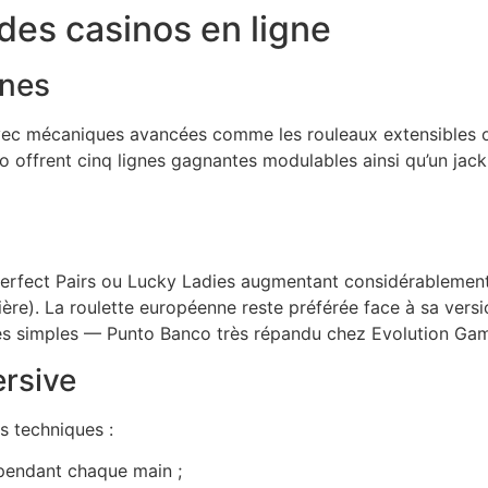
 des casinos en ligne
nes
vec mécaniques avancées comme les rouleaux extensibles ou 
 Pro offrent cinq lignes gagnantes modulables ainsi qu’un j
rfect Pairs ou Lucky Ladies augmentant considérablement l
re). La roulette européenne reste préférée face à sa versi
tes simples — Punto Banco très répandu chez Evolution Gam
ersive
es techniques :
 pendant chaque main ;