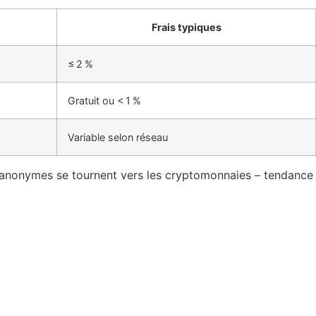
Frais typiques
≤ 2 %
Gratuit ou < 1 %
Variable selon réseau
er anonymes se tournent vers les cryptomonnaies – tendance