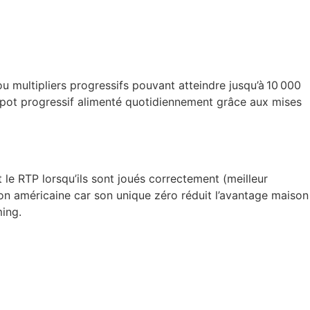
multipliers progressifs pouvant atteindre jusqu’à 10 000
ackpot progressif alimenté quotidiennement grâce aux mises
e RTP lorsqu’ils sont joués correctement (meilleur
on américaine car son unique zéro réduit l’avantage maison
ing.