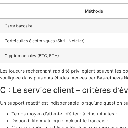
Méthode
Carte bancaire
Portefeuilles électroniques (Skrill, Neteller)
Cryptomonnaies (BTC, ETH)
Les joueurs recherchant rapidité privilégient souvent les 
soulignée dans plusieurs études menées par Basketnews.Ne
C : Le service client – critères d’é
Un support réactif est indispensable lorsqu’une question su
Temps moyen d’attente inférieur à cinq minutes ;
Disponibilité multilingue incluant le français ;
Canaux variés : chat live intégré au site, messagerie