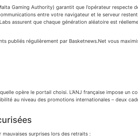
alta Gaming Authority) garantit que l’opérateur respecte de
communications entre votre navigateur et le serveur restent i
 Labs assurent que chaque génération aléatoire est réelle
ents publiés régulièrement par Basketnews.Net vous maximi
aquelle opère le portail choisi. L’ANJ française impose un co
bilité au niveau des promotions internationales – deux cad
curisées
mauvaises surprises lors des retraits :