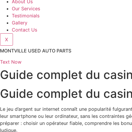
About Us
Our Services
Testimonials
Gallery
Contact Us
X
MONTVILLE USED AUTO PARTS
Text Now
Guide complet du casin
Guide complet du casin
Le jeu d’argent sur internet connaît une popularité fulguran
leur smartphone ou leur ordinateur, sans les contraintes g
préparer : choisir un opérateur fiable, comprendre les bon
ludique.