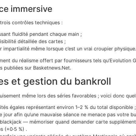
nce immersive
 trois contrôles techniques :
sant fluidité pendant chaque main ;
bilité détaillée des cartes ;
 impartialité même lorsque c’est un vrai croupier physique
ment du réalisme offert par fournisseurs tels qu’Evolution
s publiées sur Basketnews.Net.
es et gestion du bankroll
puisement même lors des séries favorables ; voici donc que
ités égales représentant environ 1–2 % du total disponible ;
e jour afin qu’une mauvaise séance ne menace pas votre bu
au blackjack — mémoriser quand demander carte supplémentai
s (+0·5 %) .