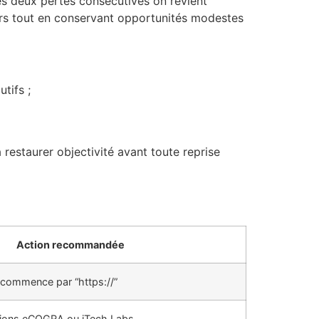
s deux pertes consécutives on revient
ciers tout en conservant opportunités modestes
tifs ;
staurer objectivité avant toute reprise
Action recommandée
 commence par “https://”
ications eCOGRA ou iTech Labs