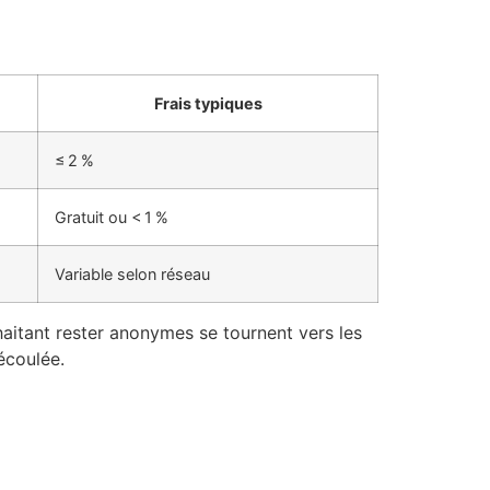
Frais typiques
≤ 2 %
Gratuit ou < 1 %
Variable selon réseau
haitant rester anonymes se tournent vers les
écoulée.