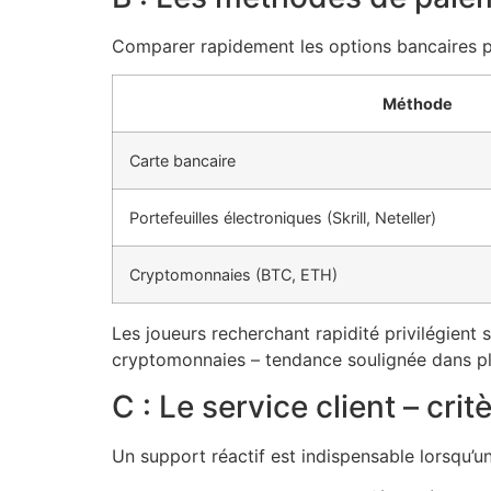
Comparer rapidement les options bancaires per
Méthode
Carte bancaire
Portefeuilles électroniques (Skrill, Neteller)
Cryptomonnaies (BTC, ETH)
Les joueurs recherchant rapidité privilégient
cryptomonnaies – tendance soulignée dans pl
C : Le service client – crit
Un support réactif est indispensable lorsqu’u