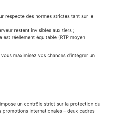
ur respecte des normes strictes tant sur le
veur restent invisibles aux tiers ;
re est réellement équitable (RTP moyen
t vous maximisez vos chances d’intégrer un
e impose un contrôle strict sur la protection du
es promotions internationales – deux cadres