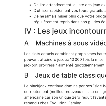
De lire attentivement la liste des jeux 
D’utiliser rapidement vos tours gratuits a
De ne jamais miser plus que votre budget 
régulièrement repris dans nos guides éd
IV : Les jeux incontour
A Machines à sous vidé
Les slots actuels combinent graphismes haute
pouvant atteindre jusqu’à 10 000 fois la mise 
jackpot progressif alimenté quotidiennement 
B Jeux de table classiqu
Le blackjack continue dominé par ses “side b
correctement (meilleur nouveau casino en lig
américaine car son unique zéro réduit l’avan
répandu chez Evolution Gaming.