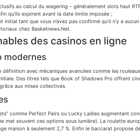
exclusifs au calcul du wagering – généralement slots haut RT
fin qu’ils expirent avant la date limite imposée ;
initial tant que vous n’avez pas confirmé qu’il n’y a aucun f
itoriaux chez Basketnews.Net.
nables des casinos en ligne
o modernes
 définition avec mécaniques avancées comme les rouleaux e
initiale. Des titres tels que Book of Shadows Pro offrent ci
grâce aux mises collectives.
es
ets” comme Perfect Pairs ou Lucky Ladies augmentant consi
ne met souvent ces options sous lumière). La roulette euro
tage maison à seulement 2,7 %. Enfin le baccarat propose 