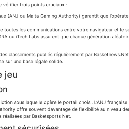
 vérifier trois points cruciaux :
nnue (ANJ ou Malta Gaming Authority) garantit que l’opérate
ue toutes les communications entre votre navigateur et le ser
GRA ou iTech Labs assurent que chaque génération aléatoi
n des classements publiés régulièrement par Basketnews.Ne
 sur une base légale solide.
e jeu
ion
diction sous laquelle opère le portail choisi. L’ANJ français
thority offre souvent davantage de flexibilité au niveau d
 réalisées par Basketsports Net.
ment sécurisées