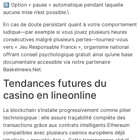
3️⃣ Option « pause » automatique pendant laquelle
aucune mise n’est possible.\
En cas de doute persistant quant à votre comportement
ludique—par exemple si vous jouez plusieurs heures
consécutives malgré plusieurs pertes—tournez-vous
vers « Jeu Responsable France », organisme national
offrant conseil psychologique gratuit ainsi qu’une base
documentaire accessible via notre partenaire
Basketnews.Net.
Tendances futures du
casino en line​online​
La blockchain s’installe progressivement comme pilier
technologique : elle assure traçabilité complète des
transactions grâce aux contrats intelligents Ethereum
compatibles avec plusieurs casinos européens déjà