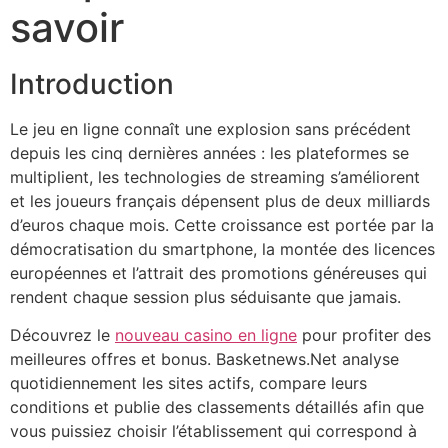
savoir
Introduction
Le jeu en ligne connaît une explosion sans précédent
depuis les cinq dernières années : les plateformes se
multiplient, les technologies de streaming s’améliorent
et les joueurs français dépensent plus de deux milliards
d’euros chaque mois. Cette croissance est portée par la
démocratisation du smartphone, la montée des licences
européennes et l’attrait des promotions généreuses qui
rendent chaque session plus séduisante que jamais.
Découvrez le
nouveau casino en ligne
pour profiter des
meilleures offres et bonus. Basketnews.Net analyse
quotidiennement les sites actifs, compare leurs
conditions et publie des classements détaillés afin que
vous puissiez choisir l’établissement qui correspond à