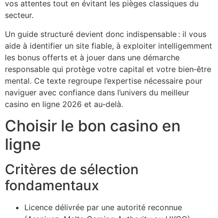
vos attentes tout en évitant les pièges classiques du
secteur.
Un guide structuré devient donc indispensable : il vous
aide à identifier un site fiable, à exploiter intelligemment
les bonus offerts et à jouer dans une démarche
responsable qui protège votre capital et votre bien‑être
mental. Ce texte regroupe l’expertise nécessaire pour
naviguer avec confiance dans l’univers du meilleur
casino en ligne 2026 et au‑delà.
Choisir le bon casino en
ligne
Critères de sélection
fondamentaux
Licence délivrée par une autorité reconnue