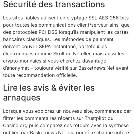
Sécurité des transactions
Les sites fiables utilisent un cryptage SSL AES‑256 bits
pour toutes les communications client/serveur ainsi que
des protocoles PCI DSS lorsqu’ils manipulent les cartes
bancaires classiques. Les méthodes de paiement
doivent couvrir SEPA instantané, portefeuilles
électroniques comme Skrill ou Neteller, mais aussi les
crypto‑monnaies si vous cherchez davantage
d’anonymat – toujours vérifié sur Basketnews.Net avant
toute recommandation officielle.
Lire les avis & éviter les
arnaques
Lorsque vous explorez un nouveau site, commencez par
filtrer les commentaires récents sur Trustpilot ou
Casino.org puis comparez ces retours avec la synthèse
publiée par Basketnews.Net qui pondère chaque critère