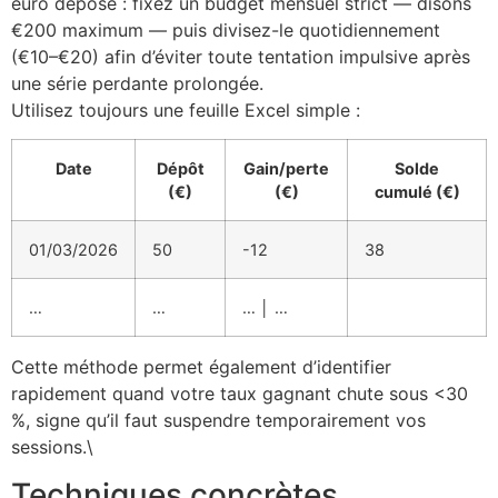
euro déposé : fixez un budget mensuel strict — disons
€200 maximum — puis divisez-le quotidiennement
(€10–€20) afin d’éviter toute tentation impulsive après
une série perdante prolongée.
Utilisez toujours une feuille Excel simple :
Date
Dépôt
Gain/perte
Solde
(€)
(€)
cumulé (€)
01/03/2026
50
-12
38
…
…
… │ …
Cette méthode permet également d’identifier
rapidement quand votre taux gagnant chute sous <30
%, signe qu’il faut suspendre temporairement vos
sessions.\
Techniques concrètes