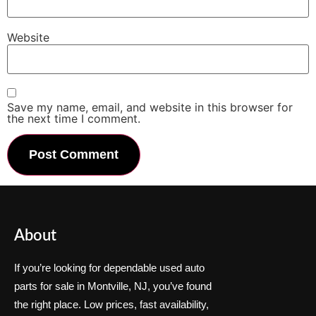
Website
Save my name, email, and website in this browser for
the next time I comment.
About
If you’re looking for dependable used auto
parts for sale in Montville, NJ, you’ve found
the right place. Low prices, fast availability,