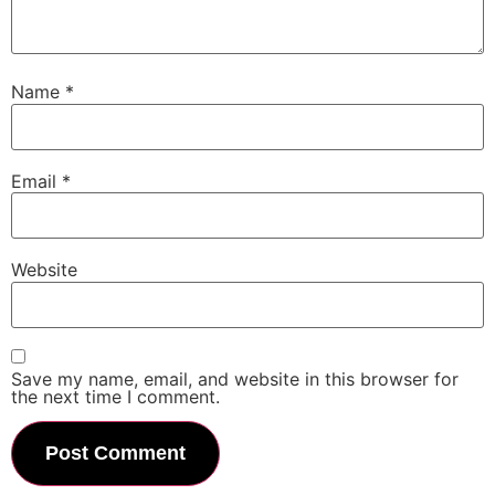
Name
*
Email
*
Website
Save my name, email, and website in this browser for
the next time I comment.