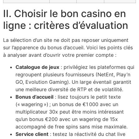
II. Choisir le bon casino en
ligne : critères d’évaluation
La sélection d’un site ne doit pas reposer uniquement
sur l’apparence du bonus d’accueil. Voici les points clés
à analyser avant d’ouvrir votre premier compte :
Catalogue de jeux
: privilégiez les plateformes qui
regroupent plusieurs fournisseurs (NetEnt, Play’n
GO, Evolution Gaming). Un large éventail garantit
une meilleure diversité de RTP et de volatilité.
Bonus d’accueil
: lisez toujours le petit texte
(« wagering ») ; un bonus de €1 000 avec un
multiplicateur 30x peut être moins intéressant
qu’un bonus €200 avec un wagering de 15x
accompagné de free spins sans mise maximale.
Service client
: testez la réactivité du chat live