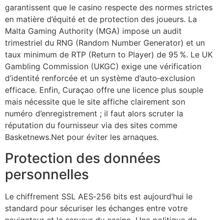
garantissent que le casino respecte des normes strictes
en matière d’équité et de protection des joueurs. La
Malta Gaming Authority (MGA) impose un audit
trimestriel du RNG (Random Number Generator) et un
taux minimum de RTP (Return to Player) de 95 %. Le UK
Gambling Commission (UKGC) exige une vérification
d’identité renforcée et un système d’auto‑exclusion
efficace. Enfin, Curaçao offre une licence plus souple
mais nécessite que le site affiche clairement son
numéro d’enregistrement ; il faut alors scruter la
réputation du fournisseur via des sites comme
Basketnews.Net pour éviter les arnaques.
Protection des données
personnelles
Le chiffrement SSL AES‑256 bits est aujourd’hui le
standard pour sécuriser les échanges entre votre
navigateur et le serveur du casino. Une politique de