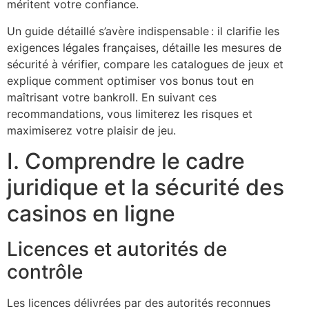
méritent votre confiance.
Un guide détaillé s’avère indispensable : il clarifie les
exigences légales françaises, détaille les mesures de
sécurité à vérifier, compare les catalogues de jeux et
explique comment optimiser vos bonus tout en
maîtrisant votre bankroll. En suivant ces
recommandations, vous limiterez les risques et
maximiserez votre plaisir de jeu.
I. Comprendre le cadre
juridique et la sécurité des
casinos en ligne
Licences et autorités de
contrôle
Les licences délivrées par des autorités reconnues