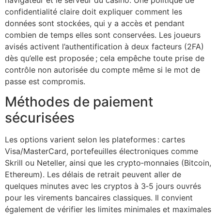
confidentialité claire doit expliquer comment les
données sont stockées, qui y a accès et pendant
combien de temps elles sont conservées. Les joueurs
avisés activent l’authentification à deux facteurs (2FA)
dès qu’elle est proposée ; cela empêche toute prise de
contrôle non autorisée du compte même si le mot de
passe est compromis.
Méthodes de paiement
sécurisées
Les options varient selon les plateformes : cartes
Visa/MasterCard, portefeuilles électroniques comme
Skrill ou Neteller, ainsi que les crypto‑monnaies (Bitcoin,
Ethereum). Les délais de retrait peuvent aller de
quelques minutes avec les cryptos à 3‑5 jours ouvrés
pour les virements bancaires classiques. Il convient
également de vérifier les limites minimales et maximales