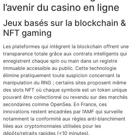
l’avenir du casino en ligne
Jeux basés sur la blockchain &
NFT gaming
Les plateformes qui intègrent la blockchain offrent une
transparence totale grâce aux contrats intelligents qui
enregistrent chaque spin ou main dans un registre
immuable accessible au public. Cette technologie
élimine pratiquement toute suspicion concernant la
manipulation du RNG ; certains sites proposent même
des slots NFT où chaque symbole est un token unique
pouvant être collectionné ou revendu sur des marchés
secondaires comme OpenSea. En France, ces
innovations restent encadrées par l’AMF qui surveille
notamment la conformité aux règles anti‑blanchiment
liées aux cryptomonnaies utilisées pour les
dépôts/retraits rapides (<10 minutes).