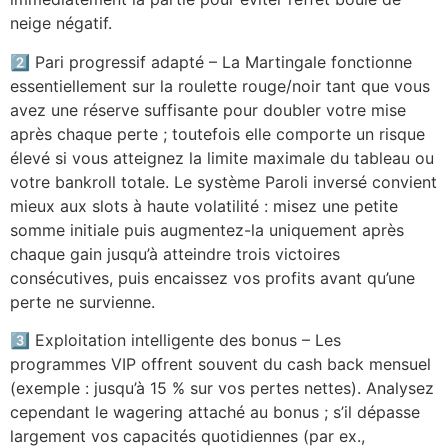
neige négatif.
2️⃣ Pari progressif adapté – La Martingale fonctionne
essentiellement sur la roulette rouge/noir tant que vous
avez une réserve suffisante pour doubler votre mise
après chaque perte ; toutefois elle comporte un risque
élevé si vous atteignez la limite maximale du tableau ou
votre bankroll totale. Le système Paroli inversé convient
mieux aux slots à haute volatilité : misez une petite
somme initiale puis augmentez-la uniquement après
chaque gain jusqu’à atteindre trois victoires
consécutives, puis encaissez vos profits avant qu’une
perte ne survienne.
3️⃣ Exploitation intelligente des bonus – Les
programmes VIP offrent souvent du cash back mensuel
(exemple : jusqu’à 15 % sur vos pertes nettes). Analysez
cependant le wagering attaché au bonus ; s’il dépasse
largement vos capacités quotidiennes (par ex.,