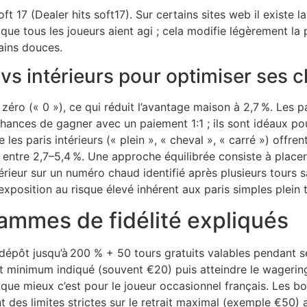
oft 17 (Dealer hits soft17). Sur certains sites web il existe 
ue tous les joueurs aient agi ; cela modifie légèrement la p
ains douces.
s vs intérieurs pour optimiser ses
zéro (« 0 »), ce qui réduit l’avantage maison à 2,7 %. Les p
ances de gagner avec un paiement 1:1 ; ils sont idéaux po
es paris intérieurs (« plein », « cheval », « carré ») offren
 entre 2,7–5,4 %. Une approche équilibrée consiste à place
rieur sur un numéro chaud identifié après plusieurs tours sa
xposition au risque élevé inhérent aux paris simples plein t
rammes de fidélité expliqués
ôt jusqu’à 200 % + 50 tours gratuits valables pendant sept
ôt minimum indiqué (souvent €20) puis atteindre le wagerin
asique mieux c’est pour le joueur occasionnel français. Les
 des limites strictes sur le retrait maximal (exemple €50) a