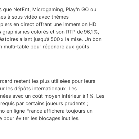
ls que NetEnt, Microgaming, Play’n GO ou
ines à sous vidéo avec thèmes
piers en direct offrant une immersion HD
es graphismes colorés et son RTP de 96,1 %,
atoires allant jusqu’à 500 x la mise. Un bon
m multi‑table pour répondre aux goûts
ard restent les plus utilisées pour leurs
sur les dépôts internationaux. Les
tanées avec un coût moyen inférieur à 1 %. Les
requis par certains joueurs prudents ;
o en ligne France affichera toujours un
 pour éviter les blocages inutiles.