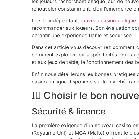
les joueurs recherchent chaque jour de nouvel
renouveler constamment, d’où l’émergence chaq
Le site indépendant
nouveau casino en ligne
j
recommander aux joueurs. Son évaluation couv
garantir une expérience fiable et sécurisée.
Dans cet article vous découvrirez comment cho
comment exploiter leurs spécificités pour a
et aux jeux de table, le fonctionnement des b
Enfin nous détaillerons les bonnes pratiques d
casino en ligne disponible sur le marché franç
I️⃣ Choisir le bon nouv
Sécurité & licence
La première exigence d’un nouveau casino en l
(Royaume‑Uni) et MGA (Malte) offrent le plus 