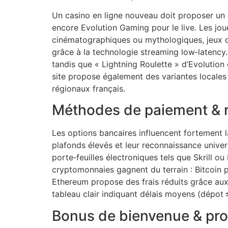
Un casino en ligne nouveau doit proposer un 
encore Evolution Gaming pour le live. Les jo
cinématographiques ou mythologiques, jeux de
grâce à la technologie streaming low‑latency.
tandis que « Lightning Roulette » d’Evolution 
site propose également des variantes locale
régionaux français.
Méthodes de paiement & r
Les options bancaires influencent fortement l
plafonds élevés et leur reconnaissance univers
porte‑feuilles électroniques tels que Skrill o
cryptomonnaies gagnent du terrain : Bitcoin p
Ethereum propose des frais réduits grâce aux
tableau clair indiquant délais moyens (dépot ≤ 
Bonus de bienvenue & pro