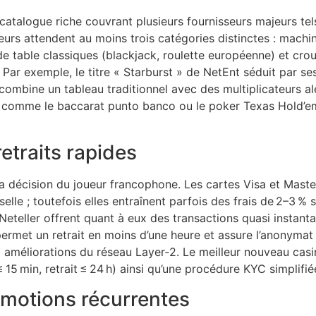
catalogue riche couvrant plusieurs fournisseurs majeurs te
ueurs attendent au moins trois catégories distinctes : mach
 table classiques (blackjack, roulette européenne) et crou
 Par exemple, le titre « Starburst » de NetEnt séduit par s
combine un tableau traditionnel avec des multiplicateurs alé
s comme le baccarat punto banco ou le poker Texas Hold’e
etraits rapides
a décision du joueur francophone. Les cartes Visa et Masterc
elle ; toutefois elles entraînent parfois des frais de 2–3 % 
u Neteller offrent quant à eux des transactions quasi instan
ermet un retrait en moins d’une heure et assure l’anonymat 
 améliorations du réseau Layer‑2. Le meilleur nouveau casin
15 min, retrait ≤ 24 h) ainsi qu’une procédure KYC simplifiée
motions récurrentes