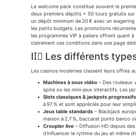
Le welcome pack constitue souvent le premier
deux premiers dépôts + 50 tours gratuits sur 
un dépôt minimum de 20 € avec un wagering de 
les petits budgets. Les promotions récurrente
les programmes VIP à paliers offrent quant à e
clairement ces conditions dans une page dédié
II️⃣ Les différents typ
Les casinos modernes classent leurs offres aut
Machines à sous vidéo
– Des rouleaux v
spins ou les mini‑jeux interactifs. Les j
Slots classiques & jackpots progressifs
à 97 % et sont appréciés pour leur simpli
Jeux table standards
– Blackjack europé
maison à 2,7 %, baccarat punto banco où 
Croupier live
– Diffusion HD depuis des s
d’influencer le rythme du jeu et même d’o