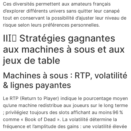
Ces diversités permettent aux amateurs français
d’explorer différents univers sans quitter leur canapé
tout en conservant la possibilité d’ajuster leur niveau de
risque selon leurs préférences personnelles.
III️⃣ Stratégies gagnantes
aux machines à sous et aux
jeux de table
Machines à sous : RTP, volatilité
& lignes payantes
Le RTP (Return to Player) indique le pourcentage moyen
qu’une machine redistribue aux joueurs sur le long terme
; privilégiez toujours des slots affichant au moins 96 %
comme « Book of Dead ». La volatilité détermine la
fréquence et l’amplitude des gains : une volatilité élevée