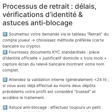
Processus de retrait : délais,
vérifications d’identité &
astuces anti‑blocage
1️⃣ Soumettez votre demande via le tableau “Retrait” du
compte joueur → choisissez méthode préférée (carte
bancaire ou crypto).
2️⃣ Fournissez documents KYC standardisés : pièce
d’identité officielle + justificatif domicile ≤ trois mois +
capture écran du relevé bancaire montrant votre nom
complet.
3️⃣ Attendez la validation interne (généralement <24 h) ;
si vous avez déjà effectué au moins deux dépôts
précédents votre profil est considéré “trusted” et
accélère le traitement.
4️⃣ Astuce anti‑blocage : effectuez toujours un petit