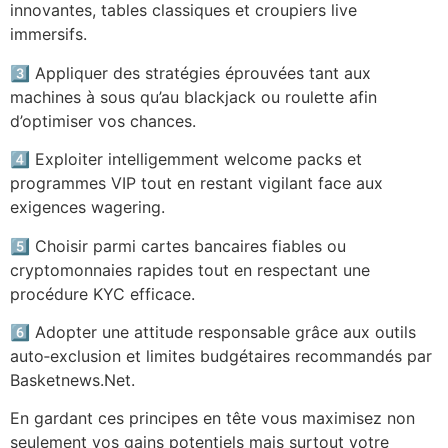
innovantes, tables classiques et croupiers live
immersifs.
3️⃣ Appliquer des stratégies éprouvées tant aux
machines à sous qu’au blackjack ou roulette afin
d’optimiser vos chances.
4️⃣ Exploiter intelligemment welcome packs et
programmes VIP tout en restant vigilant face aux
exigences wagering.
5️⃣ Choisir parmi cartes bancaires fiables ou
cryptomonnaies rapides tout en respectant une
procédure KYC efficace.
6️⃣ Adopter une attitude responsable grâce aux outils
auto‑exclusion et limites budgétaires recommandés par
Basketnews.Net.
En gardant ces principes en tête vous maximisez non
seulement vos gains potentiels mais surtout votre