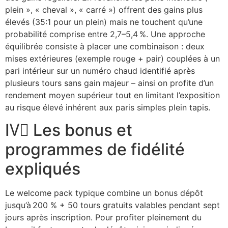
plein », « cheval », « carré ») offrent des gains plus
élevés (35:1 pour un plein) mais ne touchent qu’une
probabilité comprise entre 2,7–5,4 %. Une approche
équilibrée consiste à placer une combinaison : deux
mises extérieures (exemple rouge + pair) couplées à un
pari intérieur sur un numéro chaud identifié après
plusieurs tours sans gain majeur – ainsi on profite d’un
rendement moyen supérieur tout en limitant l’exposition
au risque élevé inhérent aux paris simples plein tapis.
IV️⃣ Les bonus et
programmes de fidélité
expliqués
Le welcome pack typique combine un bonus dépôt
jusqu’à 200 % + 50 tours gratuits valables pendant sept
jours après inscription. Pour profiter pleinement du