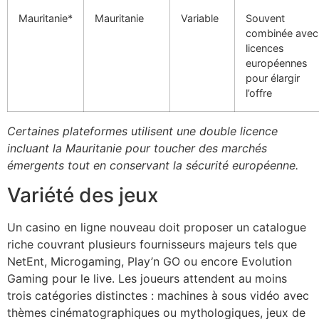
Mauritanie*
Mauritanie
Variable
Souvent
combinée avec
licences
européennes
pour élargir
l’offre
Certaines plateformes utilisent une double licence
incluant la Mauritanie pour toucher des marchés
émergents tout en conservant la sécurité européenne.
Variété des jeux
Un casino en ligne nouveau doit proposer un catalogue
riche couvrant plusieurs fournisseurs majeurs tels que
NetEnt, Microgaming, Play’n GO ou encore Evolution
Gaming pour le live. Les joueurs attendent au moins
trois catégories distinctes : machines à sous vidéo avec
thèmes cinématographiques ou mythologiques, jeux de