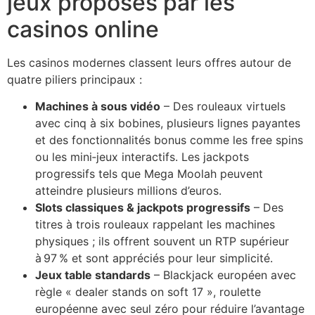
jeux proposés par les
casinos online
Les casinos modernes classent leurs offres autour de
quatre piliers principaux :
Machines à sous vidéo
– Des rouleaux virtuels
avec cinq à six bobines, plusieurs lignes payantes
et des fonctionnalités bonus comme les free spins
ou les mini‑jeux interactifs. Les jackpots
progressifs tels que Mega Moolah peuvent
atteindre plusieurs millions d’euros.
Slots classiques & jackpots progressifs
– Des
titres à trois rouleaux rappelant les machines
physiques ; ils offrent souvent un RTP supérieur
à 97 % et sont appréciés pour leur simplicité.
Jeux table standards
– Blackjack européen avec
règle « dealer stands on soft 17 », roulette
européenne avec seul zéro pour réduire l’avantage