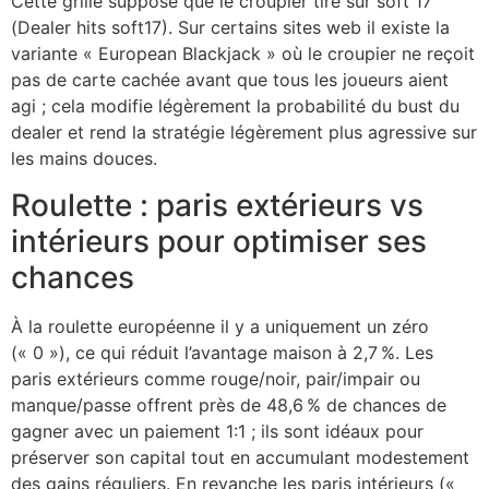
Cette grille suppose que le croupier tire sur soft 17
(Dealer hits soft17). Sur certains sites web il existe la
variante « European Blackjack » où le croupier ne reçoit
pas de carte cachée avant que tous les joueurs aient
agi ; cela modifie légèrement la probabilité du bust du
dealer et rend la stratégie légèrement plus agressive sur
les mains douces.
Roulette : paris extérieurs vs
intérieurs pour optimiser ses
chances
À la roulette européenne il y a uniquement un zéro
(« 0 »), ce qui réduit l’avantage maison à 2,7 %. Les
paris extérieurs comme rouge/noir, pair/impair ou
manque/passe offrent près de 48,6 % de chances de
gagner avec un paiement 1:1 ; ils sont idéaux pour
préserver son capital tout en accumulant modestement
des gains réguliers. En revanche les paris intérieurs («