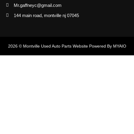
Mr.gaffneyc@gmail.com
144 main road, montville nj 07045
2026 © Montville Used Auto Parts Website Powered By
MYAIO