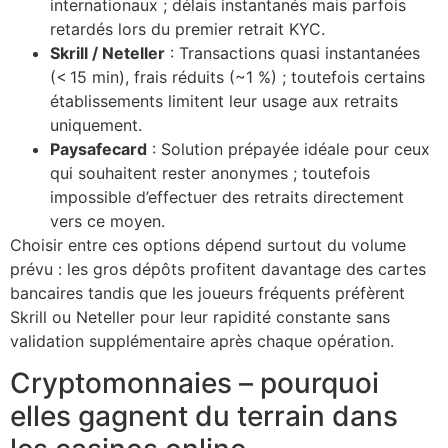
internationaux ; délais instantanés mais parfois
retardés lors du premier retrait KYC.
Skrill / Neteller
: Transactions quasi instantanées
(< 15 min), frais réduits (~1 %) ; toutefois certains
établissements limitent leur usage aux retraits
uniquement.
Paysafecard
: Solution prépayée idéale pour ceux
qui souhaitent rester anonymes ; toutefois
impossible d’effectuer des retraits directement
vers ce moyen.
Choisir entre ces options dépend surtout du volume
prévu : les gros dépôts profitent davantage des cartes
bancaires tandis que les joueurs fréquents préfèrent
Skrill ou Neteller pour leur rapidité constante sans
validation supplémentaire après chaque opération.
Cryptomonnaies – pourquoi
elles gagnent du terrain dans