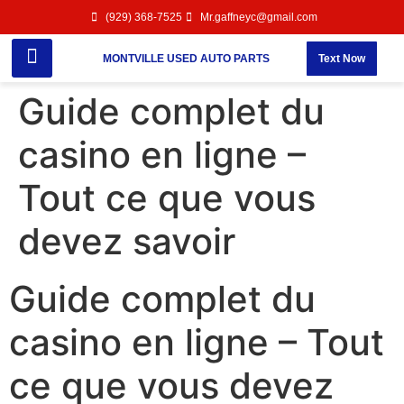
(929) 368-7525
Mr.gaffneyc@gmail.com
MONTVILLE USED AUTO PARTS
Text Now
Guide complet du
casino en ligne –
Tout ce que vous
devez savoir
Guide complet du
casino en ligne – Tout
ce que vous devez