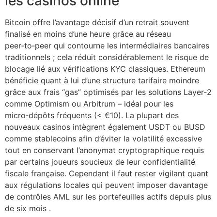
les casinos online
Bitcoin offre l’avantage décisif d’un retrait souvent
finalisé en moins d’une heure grâce au réseau
peer‑to‑peer qui contourne les intermédiaires bancaires
traditionnels ; cela réduit considérablement le risque de
blocage lié aux vérifications KYC classiques. Ethereum
bénéficie quant à lui d’une structure tarifaire moindre
grâce aux frais “gas” optimisés par les solutions Layer‑2
comme Optimism ou Arbitrum – idéal pour les
micro‑dépôts fréquents (< €10). La plupart des
nouveaux casinos intègrent également USDT ou BUSD
comme stablecoins afin d’éviter la volatilité excessive
tout en conservant l’anonymat cryptographique requis
par certains joueurs soucieux de leur confidentialité
fiscale française. Cependant il faut rester vigilant quant
aux régulations locales qui peuvent imposer davantage
de contrôles AML sur les portefeuilles actifs depuis plus
de six mois .