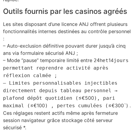
Outils fournis par les casinos agréés
Les sites disposant d’une licence ANJ offrent plusieurs
fonctionnalités internes destinées au contrôle personnel
:
– Auto-exclusion définitive pouvant durer jusqu’à cinq
ans via formulaire sécurisé ANJ ;
– Mode “pause” temporaire limité entre
h
14
24
et
jours
permettant reprendre activité après
réflexion calmée ;
– Limites personnalisables injectibles
directement depuis tableau personnel →
≤€500
plafond dépôt quotidien (
), pari
≤€100
≤€300`) .
maximal (
) , pertes cumulées (
Ces réglages restent actifs même après fermeture
session navigateur grâce stockage côté serveur
sécurisé *.