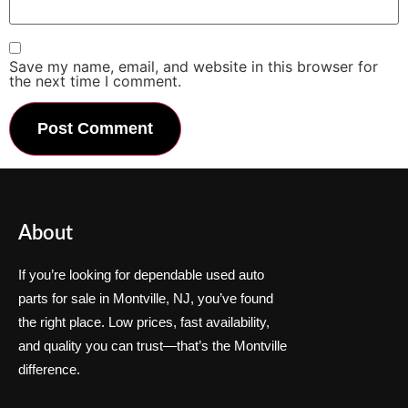
Save my name, email, and website in this browser for
the next time I comment.
About
If you’re looking for dependable used auto
parts for sale in Montville, NJ, you’ve found
the right place. Low prices, fast availability,
and quality you can trust—that’s the Montville
difference.