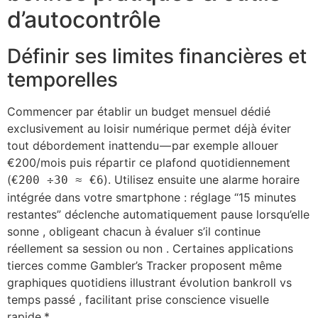
d’autocontrôle
Définir ses limites financières et
temporelles
Commencer par établir un budget mensuel dédié
exclusivement au loisir numérique permet déjà éviter
tout débordement inattendu — par exemple allouer
€200/mois puis répartir ce plafond quotidiennement
(
). Utilisez ensuite une alarme horaire
€200 ÷30 ≈ €6
intégrée dans votre smartphone : réglage “15 minutes
restantes” déclenche automatiquement pause lorsqu’elle
sonne , obligeant chacun à évaluer s’il continue
réellement sa session ou non . Certaines applications
tierces comme Gambler’s Tracker proposent même
graphiques quotidiens illustrant évolution bankroll vs
temps passé , facilitant prise conscience visuelle
rapide.*