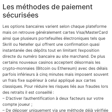
Les méthodes de paiement
sécurisées
Les options bancaires varient selon chaque plateforme
mais on retrouve généralement cartes Visa/MasterCard
ainsi que plusieurs portefeuilles électroniques tels que
Skrill ou Neteller qui offrent une confirmation quasi
instantanée des dépôts tout en limitant l’exposition
directe du numéro bancaire au site marchand. De plus
certains nouveaux casinos acceptent désormais les
crypto‑monnaies (Bitcoin ou Ethereum) avec des délais
parfois inférieurs à cinq minutes mais imposent souvent
un frais fixe supérieur à celui appliqué aux cartes
classiques. Pour réduire les risques liés aux fraudes lors
des retraits il est conseillé :
– D’activer l’authentification à deux facteurs sur votre
compte joueur ;
– De déposer uniquement via une méthode déjà vérifiée