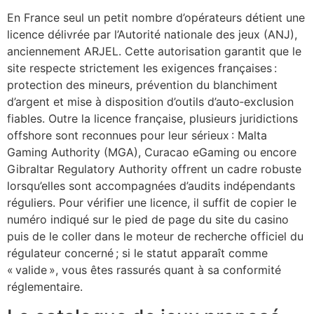
En France seul un petit nombre d’opérateurs détient une
licence délivrée par l’Autorité nationale des jeux (ANJ),
anciennement ARJEL. Cette autorisation garantit que le
site respecte strictement les exigences françaises :
protection des mineurs, prévention du blanchiment
d’argent et mise à disposition d’outils d’auto‑exclusion
fiables. Outre la licence française, plusieurs juridictions
offshore sont reconnues pour leur sérieux : Malta
Gaming Authority (MGA), Curacao eGaming ou encore
Gibraltar Regulatory Authority offrent un cadre robuste
lorsqu’elles sont accompagnées d’audits indépendants
réguliers. Pour vérifier une licence, il suffit de copier le
numéro indiqué sur le pied de page du site du casino
puis de le coller dans le moteur de recherche officiel du
régulateur concerné ; si le statut apparaît comme
« valide », vous êtes rassurés quant à sa conformité
réglementaire.