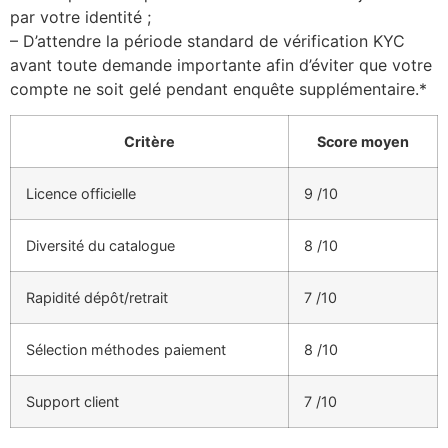
par votre identité ;
– D’attendre la période standard de vérification KYC
avant toute demande importante afin d’éviter que votre
compte ne soit gelé pendant enquête supplémentaire.*
Critère
Score moyen
Licence officielle
9 /10
Diversité du catalogue
8 /10
Rapidité dépôt/retrait
7 /10
Sélection méthodes paiement
8 /10
Support client
7 /10