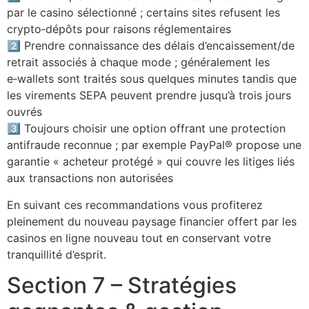
par le casino sélectionné ; certains sites refusent les
crypto‑dépôts pour raisons réglementaires
2️⃣ Prendre connaissance des délais d’encaissement/de
retrait associés à chaque mode ; généralement les
e‑wallets sont traités sous quelques minutes tandis que
les virements SEPA peuvent prendre jusqu’à trois jours
ouvrés
3️⃣ Toujours choisir une option offrant une protection
antifraude reconnue ; par exemple PayPal® propose une
garantie « acheteur protégé » qui couvre les litiges liés
aux transactions non autorisées
En suivant ces recommandations vous profiterez
pleinement du nouveau paysage financier offert par les
casinos en ligne nouveau tout en conservant votre
tranquillité d’esprit.
Section 7 – Stratégies