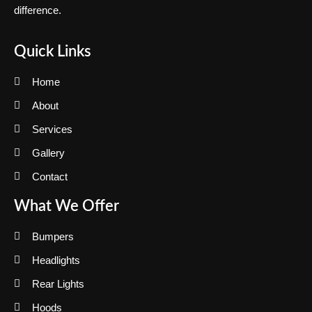
difference.
Quick Links
Home
About
Services
Gallery
Contact
What We Offer
Bumpers
Headlights
Rear Lights
Hoods