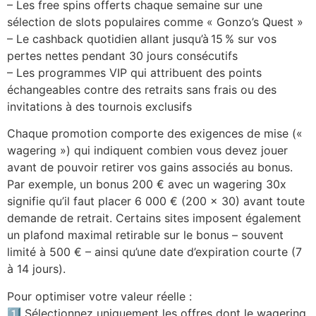
– Les free spins offerts chaque semaine sur une
sélection de slots populaires comme « Gonzo’s Quest »
– Le cashback quotidien allant jusqu’à 15 % sur vos
pertes nettes pendant 30 jours consécutifs
– Les programmes VIP qui attribuent des points
échangeables contre des retraits sans frais ou des
invitations à des tournois exclusifs
Chaque promotion comporte des exigences de mise («
wagering ») qui indiquent combien vous devez jouer
avant de pouvoir retirer vos gains associés au bonus.
Par exemple, un bonus 200 € avec un wagering 30x
signifie qu’il faut placer 6 000 € (200 × 30) avant toute
demande de retrait. Certains sites imposent également
un plafond maximal retirable sur le bonus – souvent
limité à 500 € – ainsi qu’une date d’expiration courte (7
à 14 jours).
Pour optimiser votre valeur réelle :
1️⃣ Sélectionnez uniquement les offres dont le wagering