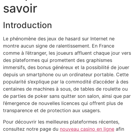
savoir
Introduction
Le phénomène des jeux de hasard sur Internet ne
montre aucun signe de ralentissement. En France
comme à l’étranger, les joueurs affluent chaque jour vers
des plateformes qui promettent des graphismes
immersifs, des bonus généreux et la possibilité de jouer
depuis un smartphone ou un ordinateur portable. Cette
popularité s’explique par la commodité d’accéder à des
centaines de machines à sous, de tables de roulette ou
de parties de poker sans quitter son salon, ainsi que par
l’émergence de nouvelles licences qui offrent plus de
transparence et de protection aux usagers.
Pour découvrir les meilleures plateformes récentes,
consultez notre page du
nouveau casino en ligne
afin