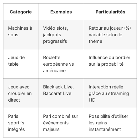
Catégorie
Exemples
Particularités
Machines à
Vidéo slots,
Retour au joueur (%)
sous
jackpots
variable selon le
progressifs
thème
Jeux de
Roulette
Influence du bordier
table
européenne vs
sur la probabilité
américaine
Jeux avec
Blackjack Live,
Interaction réelle
croupier en
Baccarat Live
grâce au streaming
direct
HD
Paris
Pari combiné sur
Possibilité d’utiliser
sportifs
événements
les gains
intégrés
majeurs
instantanément