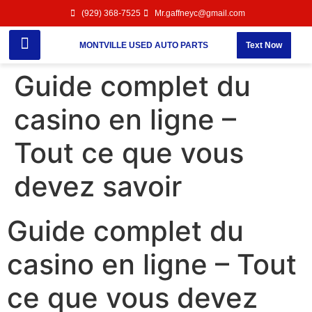
(929) 368-7525
Mr.gaffneyc@gmail.com
MONTVILLE USED AUTO PARTS
Text Now
Guide complet du
casino en ligne –
Tout ce que vous
devez savoir
Guide complet du
casino en ligne – Tout
ce que vous devez