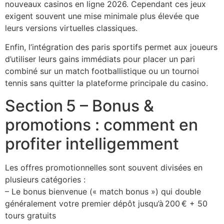
nouveaux casinos en ligne 2026. Cependant ces jeux
exigent souvent une mise minimale plus élevée que
leurs versions virtuelles classiques.
Enfin, l’intégration des paris sportifs permet aux joueurs
d’utiliser leurs gains immédiats pour placer un pari
combiné sur un match footballistique ou un tournoi
tennis sans quitter la plateforme principale du casino.
Section 5 – Bonus &
promotions : comment en
profiter intelligemment
Les offres promotionnelles sont souvent divisées en
plusieurs catégories :
– Le bonus bienvenue (« match bonus ») qui double
généralement votre premier dépôt jusqu’à 200 € + 50
tours gratuits