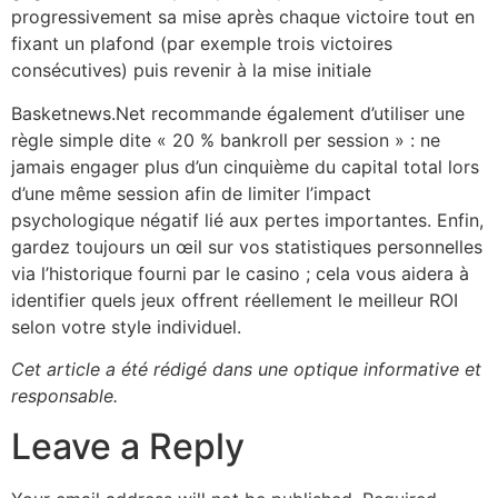
progressivement sa mise après chaque victoire tout en
fixant un plafond (par exemple trois victoires
consécutives) puis revenir à la mise initiale
Basketnews.Net recommande également d’utiliser une
règle simple dite « 20 % bankroll per session » : ne
jamais engager plus d’un cinquième du capital total lors
d’une même session afin de limiter l’impact
psychologique négatif lié aux pertes importantes. Enfin,
gardez toujours un œil sur vos statistiques personnelles
via l’historique fourni par le casino ; cela vous aidera à
identifier quels jeux offrent réellement le meilleur ROI
selon votre style individuel.
Cet article a été rédigé dans une optique informative et
responsable.
Leave a Reply