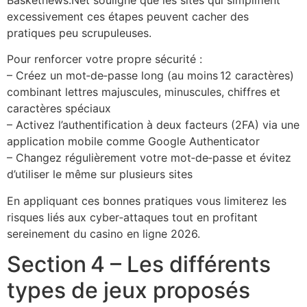
Basketnews.Net souligne que les sites qui simplifient
excessivement ces étapes peuvent cacher des
pratiques peu scrupuleuses.
Pour renforcer votre propre sécurité :
– Créez un mot‑de‑passe long (au moins 12 caractères)
combinant lettres majuscules, minuscules, chiffres et
caractères spéciaux
– Activez l’authentification à deux facteurs (2FA) via une
application mobile comme Google Authenticator
– Changez régulièrement votre mot‑de‑passe et évitez
d’utiliser le même sur plusieurs sites
En appliquant ces bonnes pratiques vous limiterez les
risques liés aux cyber‑attaques tout en profitant
sereinement du casino en ligne 2026.
Section 4 – Les différents
types de jeux proposés