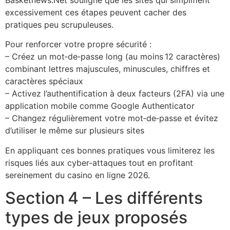
Basketnews.Net souligne que les sites qui simplifient
excessivement ces étapes peuvent cacher des
pratiques peu scrupuleuses.
Pour renforcer votre propre sécurité :
– Créez un mot‑de‑passe long (au moins 12 caractères)
combinant lettres majuscules, minuscules, chiffres et
caractères spéciaux
– Activez l’authentification à deux facteurs (2FA) via une
application mobile comme Google Authenticator
– Changez régulièrement votre mot‑de‑passe et évitez
d’utiliser le même sur plusieurs sites
En appliquant ces bonnes pratiques vous limiterez les
risques liés aux cyber‑attaques tout en profitant
sereinement du casino en ligne 2026.
Section 4 – Les différents
types de jeux proposés