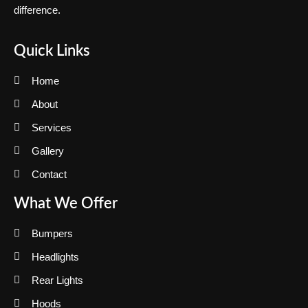
difference.
Quick Links
Home
About
Services
Gallery
Contact
What We Offer
Bumpers
Headlights
Rear Lights
Hoods