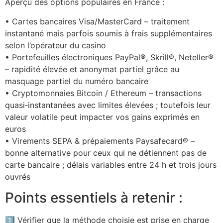
Aperçu des options populaires en France :
• Cartes bancaires Visa/MasterCard – traitement
instantané mais parfois soumis à frais supplémentaires
selon l’opérateur du casino
• Portefeuilles électroniques PayPal®, Skrill®, Neteller®
– rapidité élevée et anonymat partiel grâce au
masquage partiel du numéro bancaire
• Cryptomonnaies Bitcoin / Ethereum – transactions
quasi‑instantanées avec limites élevées ; toutefois leur
valeur volatile peut impacter vos gains exprimés en
euros
• Virements SEPA & prépaiements Paysafecard® –
bonne alternative pour ceux qui ne détiennent pas de
carte bancaire ; délais variables entre 24 h et trois jours
ouvrés
Points essentiels à retenir :
1️⃣ Vérifier que la méthode choisie est prise en charge