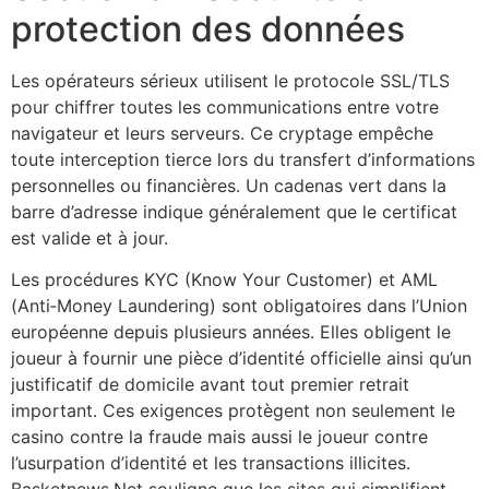
protection des données
Les opérateurs sérieux utilisent le protocole SSL/TLS
pour chiffrer toutes les communications entre votre
navigateur et leurs serveurs. Ce cryptage empêche
toute interception tierce lors du transfert d’informations
personnelles ou financières. Un cadenas vert dans la
barre d’adresse indique généralement que le certificat
est valide et à jour.
Les procédures KYC (Know Your Customer) et AML
(Anti‑Money Laundering) sont obligatoires dans l’Union
européenne depuis plusieurs années. Elles obligent le
joueur à fournir une pièce d’identité officielle ainsi qu’un
justificatif de domicile avant tout premier retrait
important. Ces exigences protègent non seulement le
casino contre la fraude mais aussi le joueur contre
l’usurpation d’identité et les transactions illicites.