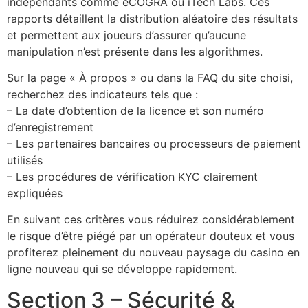
indépendants comme eCOGRA ou iTech Labs. Ces
rapports détaillent la distribution aléatoire des résultats
et permettent aux joueurs d’assurer qu’aucune
manipulation n’est présente dans les algorithmes.
Sur la page « À propos » ou dans la FAQ du site choisi,
recherchez des indicateurs tels que :
– La date d’obtention de la licence et son numéro
d’enregistrement
– Les partenaires bancaires ou processeurs de paiement
utilisés
– Les procédures de vérification KYC clairement
expliquées
En suivant ces critères vous réduirez considérablement
le risque d’être piégé par un opérateur douteux et vous
profiterez pleinement du nouveau paysage du casino en
ligne nouveau qui se développe rapidement.
Section 3 – Sécurité &