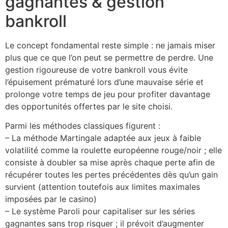
gagnantes & gestion
bankroll
Le concept fondamental reste simple : ne jamais miser
plus que ce que l’on peut se permettre de perdre. Une
gestion rigoureuse de votre bankroll vous évite
l’épuisement prématuré lors d’une mauvaise série et
prolonge votre temps de jeu pour profiter davantage
des opportunités offertes par le site choisi.
Parmi les méthodes classiques figurent :
– La méthode Martingale adaptée aux jeux à faible
volatilité comme la roulette européenne rouge/noir ; elle
consiste à doubler sa mise après chaque perte afin de
récupérer toutes les pertes précédentes dès qu’un gain
survient (attention toutefois aux limites maximales
imposées par le casino)
– Le système Paroli pour capitaliser sur les séries
gagnantes sans trop risquer ; il prévoit d’augmenter