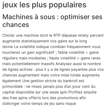
jeux les plus populaires
Machines à sous : optimiser ses
chances
Choisir une machine dont le RTP dépasse ninety percent
augmente statistiquement vos gains sur le long
terme La volatilité indique combien fréquemment vous
toucherez un gain significatif ; faible volatilité = gains
réguliers mais modestes ; haute volatilité = gains rares
mais potentiellement massifs Analysez aussi le nombre
de lignes actives : plus il y a de lignes payantes plus vos
chances augmentent mais votre mise totale augmente
également​ Une gestion stricte du bankroll est
primordiale : ne misez jamais plus d’un pour cent du
capital disponible sur une seule spin​ Profitez ensuite
des free spins offerts lors des promotions afin
d’allonger votre temps de jeu sans risque