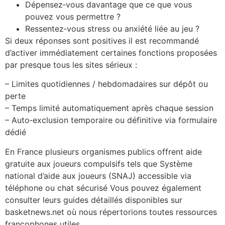
Dépensez‑vous davantage que ce que vous
pouvez vous permettre ?
Ressentez‑vous stress ou anxiété liée au jeu ?
Si deux réponses sont positives il est recommandé
d’activer immédiatement certaines fonctions proposées
par presque tous les sites sérieux :
– Limites quotidiennes / hebdomadaires sur dépôt ou
perte
– Temps limité automatiquement après chaque session
– Auto‑exclusion temporaire ou définitive via formulaire
dédié
En France plusieurs organismes publics offrent aide
gratuite aux joueurs compulsifs tels que Système
national d’aide aux joueurs (SNAJ) accessible via
téléphone ou chat sécurisé​​ Vous pouvez également
consulter leurs guides détaillés disponibles sur
basketnews.net où nous répertorions toutes ressources
francophones utiles​.