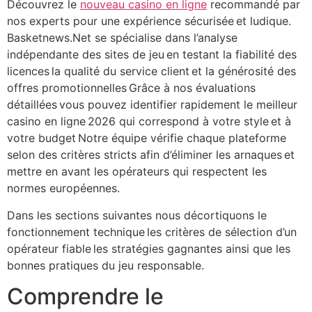
Découvrez le
nouveau casino en ligne
recommandé par
nos experts pour une expérience sécurisée et ludique.
Basketnews.Net se spécialise dans l’analyse
indépendante des sites de jeu en testant la fiabilité des
licences la qualité du service client et la générosité des
offres promotionnelles Grâce à nos évaluations
détaillées vous pouvez identifier rapidement le meilleur
casino en ligne 2026 qui correspond à votre style et à
votre budget Notre équipe vérifie chaque plateforme
selon des critères stricts afin d’éliminer les arnaques et
mettre en avant les opérateurs qui respectent les
normes européennes.
Dans les sections suivantes nous décortiquons le
fonctionnement technique les critères de sélection d’un
opérateur fiable les stratégies gagnantes ainsi que les
bonnes pratiques du jeu responsable.
Comprendre le