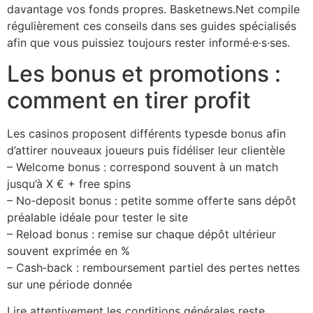
davantage vos fonds propres​. Basketnews.Net compile
régulièrement ces conseils dans ses guides spécialisés
afin que vous puissiez toujours rester informé·e·s·ses​.
Les bonus et promotions :
comment en tirer profit
Les casinos proposent différents typesde bonus afin
d’attirer nouveaux joueurs puis fidéliser leur clientèle​
– Welcome bonus : correspond souvent à un match
jusqu’à X € + free spins
– No‑deposit bonus : petite somme offerte sans dépôt
préalable idéale pour tester le site
– Reload bonus : remise sur chaque dépôt ultérieur
souvent exprimée en %
– Cash‑back : remboursement partiel des pertes nettes
sur une période donnée
Lire attentivement les conditions générales reste