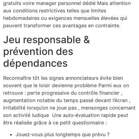
gratuits voire manager personnel dédié​ Mais attention
aux conditions restrictives telles que limites
hebdomadaires ou exigences mensuelles élevées qui
peuvent transformer ces avantages en contrainte.​
Jeu responsable &
prévention des
dépendances
Reconnaître tôt les signes annonciateurs évite bien
souvent que le loisir devienne problème​ Parmi eux on
retrouve : perte progressive du contrôle financier ,
augmentation notable du temps passé devant l’écran ,
irritabilité lorsqu’on ne joue pas , mensonges concernant
son activité ludique ​ Une auto‑évaluation rapide peut
être réalisée grâce à ce petit questionnaire :
Jouez‑vous plus longtemps que prévu ?