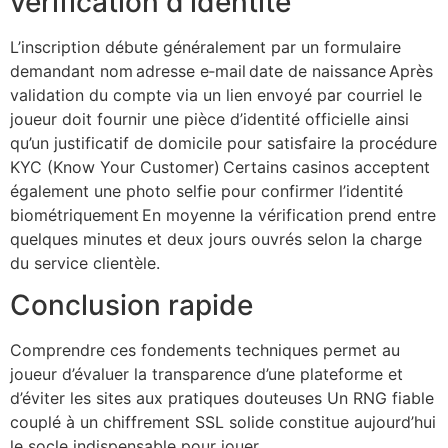
vérification d’identité
L’inscription débute généralement par un formulaire
demandant nom adresse e‑mail date de naissance Après
validation du compte via un lien envoyé par courriel le
joueur doit fournir une pièce d’identité officielle ainsi
qu’un justificatif de domicile pour satisfaire la procédure
KYC (Know Your Customer) Certains casinos acceptent
également une photo selfie pour confirmer l’identité
biométriquement En moyenne la vérification prend entre
quelques minutes et deux jours ouvrés selon la charge
du service clientèle.
Conclusion rapide
Comprendre ces fondements techniques permet au
joueur d’évaluer la transparence d’une plateforme et
d’éviter les sites aux pratiques douteuses Un RNG fiable
couplé à un chiffrement SSL solide constitue aujourd’hui
le socle indispensable pour jouer