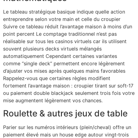
Le tableau stratégique basique indique quelle action
entreprendre selon votre main et celle du croupier​
Suivre ce tableau réduit l’avantage maison à moins d’un
point percent​ Le comptage traditionnel n’est pas
réalisable sur tous les casinos virtuels car ils utilisent
souvent plusieurs decks virtuels mélangés
automatiquement​ Cependant certaines variantes
comme “single deck” permettent encore légèrement
d’ajuster vos mises après quelques mains favorables​
Rappelez‑vous que certaines règles modifient
fortement l’avantage maison : croupier tirant sur soft‑17
ou paiement double blackjack seulement trois fois votre
mise augmentent légèrement vos chances​.
Roulette & autres jeux de table
Parier sur les numéros intérieurs (plein/cheval) offre un
paiement élevé mais un house edge autour vingt‑trois