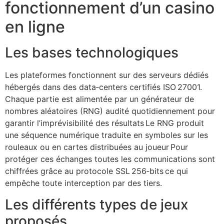
fonctionnement d’un casino
en ligne
Les bases technologiques
Les plateformes fonctionnent sur des serveurs dédiés
hébergés dans des data‑centers certifiés ISO 27001.
Chaque partie est alimentée par un générateur de
nombres aléatoires (RNG) audité quotidiennement pour
garantir l’imprévisibilité des résultats Le RNG produit
une séquence numérique traduite en symboles sur les
rouleaux ou en cartes distribuées au joueur Pour
protéger ces échanges toutes les communications sont
chiffrées grâce au protocole SSL 256‑bits ce qui
empêche toute interception par des tiers.
Les différents types de jeux
proposés