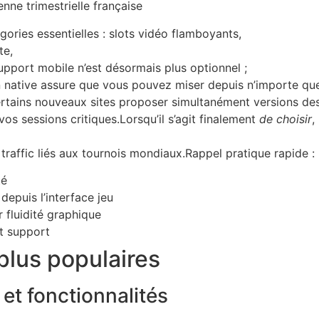
ne trimestrielle française
gories essentielles : slots vidéo flamboyants,
te,
support mobile n’est désormais plus optionnel ;
 native assure que vous pouvez miser depuis n’importe quel
ertains nouveaux sites proposer simultanément versions d
vos sessions critiques.Lorsqu’il s’agit finalement
de choisir
,
traffic liés aux tournois mondiaux.Rappel pratique rapide :
té
epuis l’interface jeu
 fluidité graphique
at support
plus populaires
et fonctionnalités