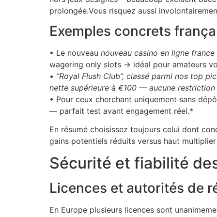
prolongée.Vous risquez aussi involontairement
Exemples concrets frança
• Le nouveau
nouveau casino en ligne france
wagering only slots → idéal pour amateurs vo
• “Royal Flush Club”, classé parmi nos top p
nette supérieure à €100 — aucune restriction
• Pour ceux cherchant uniquement sans dépôt,
— parfait test avant engagement réel.*
En résumé choisissez toujours celui dont cond
gains potentiels réduits versus haut multipli
Sécurité et fiabilité d
Licences et autorités de r
En Europe plusieurs licences sont unanimeme