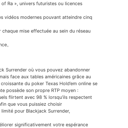
 Ra », univers futuristes ou licences
 les vidéos modernes pouvant atteindre cinq
r chaque mise effectuée au sein du réseau
ience。
kjack Surrender où vous pouvez abandonner
mais face aux tables américaines grâce au
 croissante du poker Texas Hold’em online se
ante possède son propre RTP moyen :
ls flirtent avec 98 % lorsqu’ils respectent
fin que vous puissiez choisir
 limité pour Blackjack Surrender,
éliorer significativement votre espérance