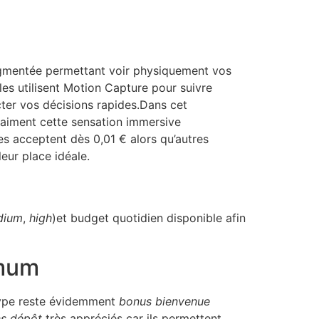
augmentée permettant voir physiquement vos
les utilisent Motion Capture pour suivre
cter vos décisions rapides.Dans cet
raiment cette sensation immersive
es acceptent dès 0,01 € alors qu’autres
ur place idéale.​
dium
,
high
)​et budget quotidien disponible afin
imum
 type reste évidemment
bonus bienvenue
ns dépôt
très appréciés car ils permettent