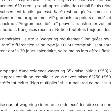
iquement €10 crédit gratuit après validation email.Seuls rel
 subséquent tandis que
cash‑back
restitue généralement en
uisent même programmes VIP graduels où points cumulés 
s jackpot.“Programmes fidélité” peuvent transformer vos mi
romotions françaises récentes.Notice toutefois toujours deux
 générales – surtout “wagering requirement” indiquées souv
rate” différenciée selon type jeu (slots comptabilisent so
ent après 30 jours calendaire, voire moins lors offres flash
pagné d’une exigence wagering 35x·mise initiale (€50).Va
able après condition remplie → Vous devez miser €1750 (€5
éfèrent éviter “high multiplier” si leur bankroll ne peut sup
sé durant wagering sinon tout solde excédentaire sera cons
rat live voire video poker – car cela ne contribue pas au 