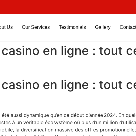
out Us
Our Services
Testimonials
Gallery
Contac
casino en ligne : tout 
casino en ligne : tout 
 été aussi dynamique qu’en ce début d’année 2024. En quel
es à un véritable écosystème où plus d’un million d’utilis
mobile, la diversification massive des offres promotionnelle