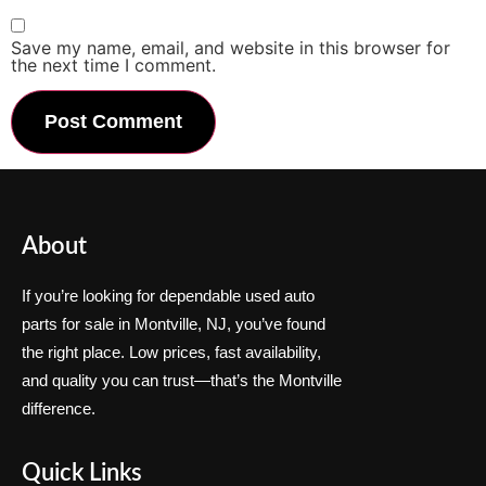
Save my name, email, and website in this browser for
the next time I comment.
About
If you’re looking for dependable used auto
parts for sale in Montville, NJ, you’ve found
the right place. Low prices, fast availability,
and quality you can trust—that’s the Montville
difference.
Quick Links