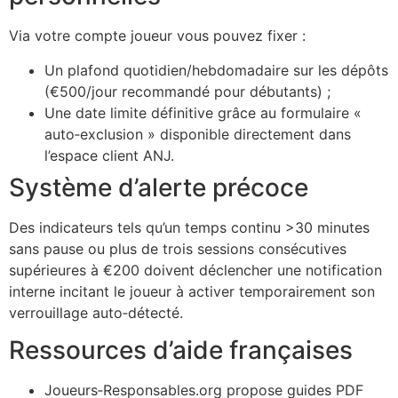
Via votre compte joueur vous pouvez fixer :
Un plafond quotidien/hebdomadaire sur les dépôts
(€500/jour recommandé pour débutants) ;
Une date limite définitive grâce au formulaire «
auto‑exclusion » disponible directement dans
l’espace client ANJ.
Système d’alerte précoce
Des indicateurs tels qu’un temps continu >30 minutes
sans pause ou plus de trois sessions consécutives
supérieures à €200 doivent déclencher une notification
interne incitant le joueur à activer temporairement son
verrouillage auto‑détecté.
Ressources d’aide françaises
Joueurs‑Responsables.org propose guides PDF