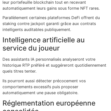
leur portefeuille blockchain tout en recevant
automatiquement leurs gains sous forme NFT rares.
Parallèlement certaines plateformes DeFi offrent du
staking contre jackpot garanti grâce aux contrats
intelligents auditables publiquement.
Intelligence artificielle au
service du joueur
Des assistants IA personnalisés analyseront votre
historique RTP préféré et suggéreront quotidiennement
quels titres tenter.
Ils pourront aussi détecter précocement vos
comportements excessifs puis proposer
automatiquement une pause obligatoire.
Réglementation européenne