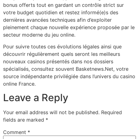
bonus offerts tout en gardant un contrôle strict sur
votre budget quotidien et restez informé(e)s des
dernières avancées techniques afin d’exploiter
pleinement chaque nouvelle expérience proposée par le
secteur moderne du jeu online.
Pour suivre toutes ces évolutions légales ainsi que
découvrir régulièrement quels seront les meilleurs
nouveaux casinos présentés dans nos dossiers
spécialisés, consultez souvent Basketnews.Net, votre
source indépendante privilégiée dans l’univers du casino
online France.​
Leave a Reply
Your email address will not be published.
Required
fields are marked
*
Comment
*