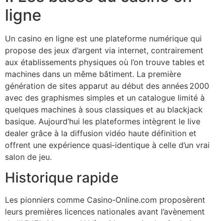
ligne
Un casino en ligne est une plateforme numérique qui
propose des jeux d’argent via internet, contrairement
aux établissements physiques où l’on trouve tables et
machines dans un même bâtiment. La première
génération de sites apparut au début des années 2000
avec des graphismes simples et un catalogue limité à
quelques machines à sous classiques et au blackjack
basique. Aujourd’hui les plateformes intègrent le live
dealer grâce à la diffusion vidéo haute définition et
offrent une expérience quasi‑identique à celle d’un vrai
salon de jeu.
Historique rapide
Les pionniers comme Casino‑Online.com proposèrent
leurs premières licences nationales avant l’avènement