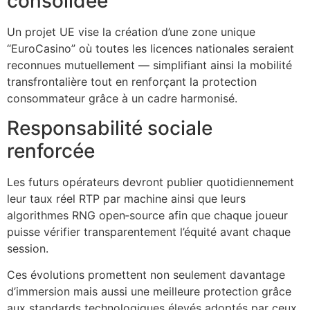
consolidée
Un projet UE vise la création d’une zone unique
“EuroCasino” où toutes les licences nationales seraient
reconnues mutuellement — simplifiant ainsi la mobilité
transfrontalière tout en renforçant la protection
consommateur grâce à un cadre harmonisé.
Responsabilité sociale
renforcée
Les futurs opérateurs devront publier quotidiennement
leur taux réel RTP par machine ainsi que leurs
algorithmes RNG open‑source afin que chaque joueur
puisse vérifier transparentement l’équité avant chaque
session.
Ces évolutions promettent non seulement davantage
d’immersion mais aussi une meilleure protection grâce
aux standards technologiques élevés adoptés par ceux