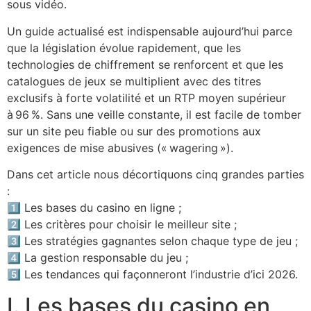
sous vidéo.
Un guide actualisé est indispensable aujourd’hui parce
que la législation évolue rapidement, que les
technologies de chiffrement se renforcent et que les
catalogues de jeux se multiplient avec des titres
exclusifs à forte volatilité et un RTP moyen supérieur
à 96 %. Sans une veille constante, il est facile de tomber
sur un site peu fiable ou sur des promotions aux
exigences de mise abusives (« wagering »).
Dans cet article nous décortiquons cinq grandes parties
:
1️⃣ Les bases du casino en ligne ;
2️⃣ Les critères pour choisir le meilleur site ;
3️⃣ Les stratégies gagnantes selon chaque type de jeu ;
4️⃣ La gestion responsable du jeu ;
5️⃣ Les tendances qui façonneront l’industrie d’ici 2026.
I. Les bases du casino en