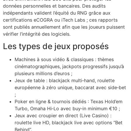
données personnelles et bancaires. Des audits
indépendants valident l’équité du RNG grâce aux
certifications eCOGRA ou iTech Labs ; ces rapports
sont publiés annuellement afin que les joueurs puissent
vérifier l’intégrité des logiciels.
Les types de jeux proposés
Machines à sous vidéo & classiques : thèmes
cinématographiques, jackpots progressifs jusqu’à
plusieurs millions d’euros ;
Jeux de table : blackjack multi‑hand, roulette
européenne à zéro unique, baccarat avec side‑bet
;
Poker en ligne & tournois dédiés : Texas Hold’em
Turbo, Omaha Hi‑Lo avec buy‑in minimum €10 ;
Jeux avec croupier en direct (Live Casino) :
roulette live HD, blackjack live avec options “Bet
Behind”.