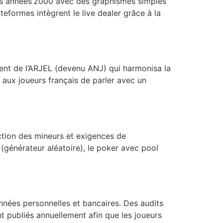
es années 2000 avec des graphismes simples
teformes intègrent le live dealer grâce à la
ent de l’ARJEL (devenu ANJ) qui harmonisa la
 aux joueurs français de parler avec un
ection des mineurs et exigences de
 (générateur aléatoire), le poker avec pool
nnées personnelles et bancaires. Des audits
t publiés annuellement afin que les joueurs