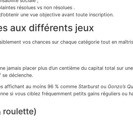
abilité sociale ;
aintes résolues vs non résolues .
’obtenir une vue objective avant toute inscription.
es aux différents jeux
lement vos chances sur chaque catégorie tout en maîtrisa
 jamais placer plus d’un centième du capital total sur une s
f se déclenche.
res affichant au moins 96 % comme
Starburst
ou
Gonzo’s Qu
oyenne si vous ciblez fréquemment petits gains réguliers ou h
 roulette)