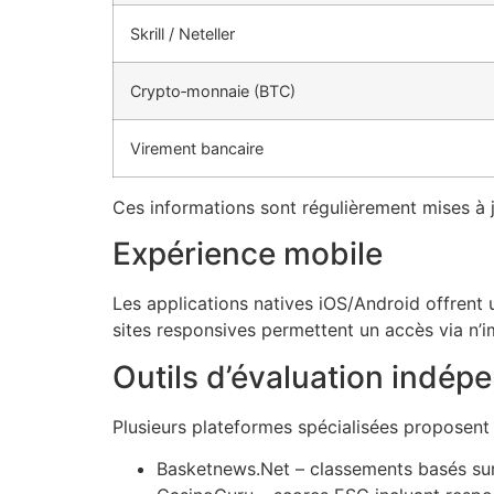
Skrill / Neteller
Crypto‑monnaie (BTC)
Virement bancaire
Ces informations sont régulièrement mises à 
Expérience mobile
Les applications natives iOS/Android offrent 
sites responsives permettent un accès via n’
Outils d’évaluation indép
Plusieurs plateformes spécialisées proposent 
Basketnews.Net – classements basés sur 