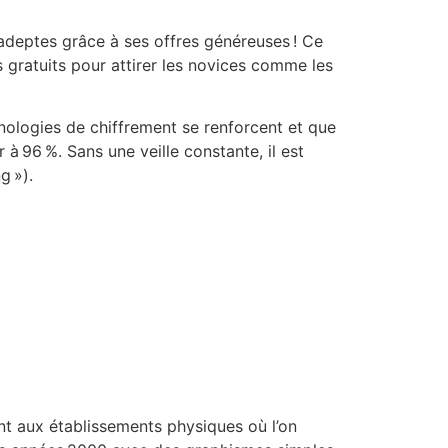
 adeptes grâce à ses offres généreuses ! Ce
 gratuits pour attirer les novices comme les
hnologies de chiffrement se renforcent et que
 à 96 %. Sans une veille constante, il est
g »).
nt aux établissements physiques où l’on