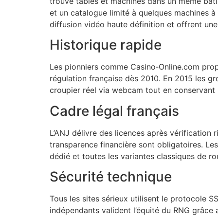
trouve tables et machines dans un même bâti
et un catalogue limité à quelques machines à s
diffusion vidéo haute définition et offrent une
Historique rapide
Les pionniers comme Casino‑Online.com propo
régulation française dès 2010. En 2015 les gr
croupier réel via webcam tout en conservant 
Cadre légal français
L’ANJ délivre des licences après vérification
transparence financière sont obligatoires. Les
dédié et toutes les variantes classiques de ro
Sécurité technique
Tous les sites sérieux utilisent le protocole
indépendants valident l’équité du RNG grâce 