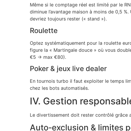
Même si le comptage réel est limité par le RN
diminue l’avantage maison à moins de 0,5 %. 
devriez toujours rester (« stand »).
Roulette
Optez systématiquement pour la roulette euro
figure la « Martingale douce » où vous doubl
€5 → max €80).
Poker & jeux live dealer
En tournois turbo il faut exploiter le temps 
chez les bots automatisés.
IV. Gestion responsabl
Le divertissement doit rester contrôlé grâce 
Auto‑exclusion & limites 