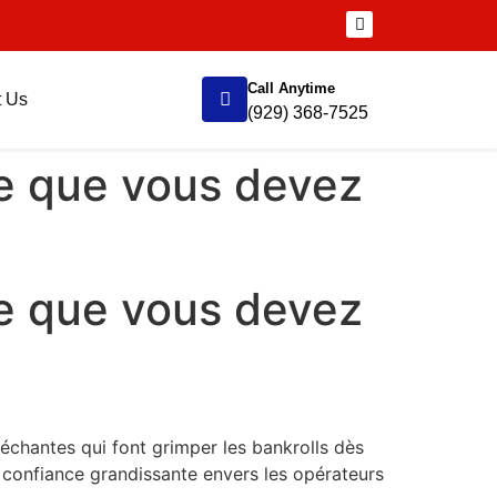
Call Anytime
t Us
(929) 368-7525
ce que vous devez
ce que vous devez
lléchantes qui font grimper les bankrolls dès
a confiance grandissante envers les opérateurs