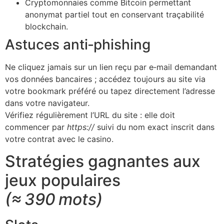
Cryptomonnaies comme Bitcoin permettant
anonymat partiel tout en conservant traçabilité
blockchain.
Astuces anti‑phishing
Ne cliquez jamais sur un lien reçu par e‑mail demandant
vos données bancaires ; accédez toujours au site via
votre bookmark préféré ou tapez directement l’adresse
dans votre navigateur.
Vérifiez régulièrement l’URL du site : elle doit
commencer par
https://
suivi du nom exact inscrit dans
votre contrat avec le casino.
Stratégies gagnantes aux
jeux populaires
(≈ 390 mots)