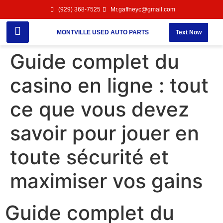
(929) 368-7525
Mr.gaffneyc@gmail.com
MONTVILLE USED AUTO PARTS
Text Now
Guide complet du
casino en ligne : tout
ce que vous devez
savoir pour jouer en
toute sécurité et
maximiser vos gains
Guide complet du