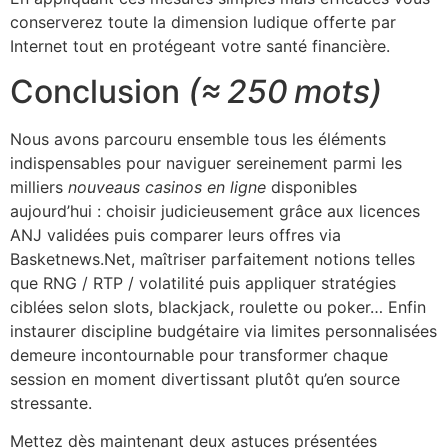
conserverez toute la dimension ludique offerte par
Internet tout en protégeant votre santé financière.
Conclusion
(≈ 250 mots)
Nous avons parcouru ensemble tous les éléments
indispensables pour naviguer sereinement parmi les
milliers
nouveau​s casinos en ligne
disponibles
aujourd’hui : choisir judicieusement grâce aux licences
ANJ validées puis comparer leurs offres via
Basketnews.Net, maîtriser parfaitement notions telles
que RNG / RTP / volatilité puis appliquer stratégies
ciblées selon slots, blackjack, roulette ou poker… Enfin
instaurer discipline budgétaire via limites personnalisées
demeure incontournable pour transformer chaque
session en moment divertissant plutôt qu’en source
stressante.
Mettez dès maintenant deux astuces présentées