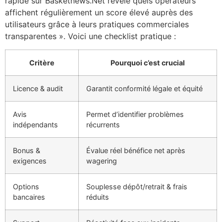
rapide sur Basketnews.Net révèle quels opérateurs
affichent régulièrement un score élevé auprès des
utilisateurs grâce à leurs pratiques commerciales
transparentes ». Voici une checklist pratique :
Critère
Pourquoi c’est crucial
Licence & audit
Garantit conformité légale et équité
Avis
Permet d’identifier problèmes
indépendants
récurrents
Bonus &
Évalue réel bénéfice net après
exigences
wagering
Options
Souplesse dépôt/retrait & frais
bancaires
réduits