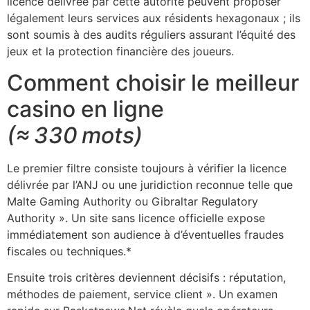
licence délivrée par cette autorité peuvent proposer
légalement leurs services aux résidents hexagonaux ; ils
sont soumis à des audits réguliers assurant l’équité des
jeux et la protection financière des joueurs.
Comment choisir le meilleur
casino en ligne
(≈ 330 mots)
Le premier filtre consiste toujours à vérifier la licence
délivrée par l’ANJ ou une juridiction reconnue telle que
Malte Gaming Authority ou Gibraltar Regulatory
Authority ». Un site sans licence officielle expose
immédiatement son audience à d’éventuelles fraudes
fiscales ou techniques.*
Ensuite trois critères deviennent décisifs : réputation,
méthodes de paiement, service client ». Un examen