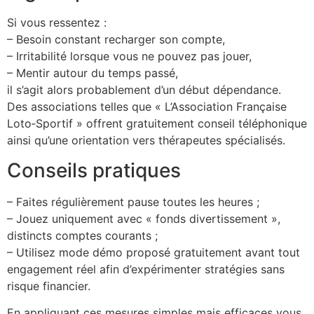
Si vous ressentez :
– Besoin constant recharger son compte,
– Irritabilité lorsque vous ne pouvez pas jouer,
– Mentir autour du temps passé,
il s’agit alors probablement d’un début dépendance.
Des associations telles que « L’Association Française
Loto‑Sportif » offrent gratuitement conseil téléphonique
ainsi qu’une orientation vers thérapeutes spécialisés.
Conseils pratiques
– Faites régulièrement pause toutes les heures ;
– Jouez uniquement avec « fonds divertissement »,
distincts comptes courants ;
– Utilisez mode démo proposé gratuitement avant tout
engagement réel afin d’expérimenter stratégies sans
risque financier.
En appliquant ces mesures simples mais efficaces vous