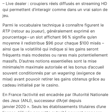
– Live dealer : croupiers réels diffusés en streaming HD
qui permettent d’interagir comme dans un vrai salon de
jeu.
Parmi le vocabulaire technique à connaître figurent le
RTP
(retour au joueur), généralement exprimé en
pourcentage – un slot affichant 96 % signifie qu’en
moyenne il redistribue $96 pour chaque $100 misés –
ainsi que la volatilité qui indique si les gains seront
fréquents mais modestes ou rares mais potentiellement
massifs. D’autres notions essentielles sont la mise
minimale/m maximale autorisée et les bonus d’accueil
souvent conditionnés par un
wagering
(exigence de
mise) avant pouvoir retirer les gains obtenus grâce au
cadeau initialisé par le casino.
En France l’activité est encadrée par l’Autorité Nationale
des Jeux (ANJ), successeur d’Arjel depuis
janvier 2020 ». Seuls les établissements titulaires d’une