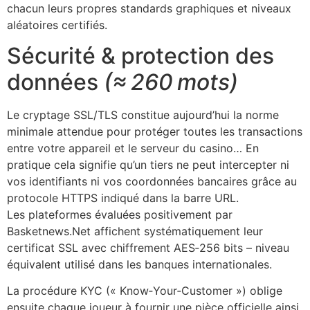
chacun leurs propres standards graphiques et niveaux
aléatoires certifiés.
Sécurité & protection des
données
(≈ 260 mots)
Le cryptage SSL/TLS constitue aujourd’hui la norme
minimale attendue pour protéger toutes les transactions
entre votre appareil et le serveur du casino… En
pratique cela signifie qu’un tiers ne peut intercepter ni
vos identifiants ni vos coordonnées bancaires grâce au
protocole HTTPS indiqué dans la barre URL.
Les plateformes évaluées positivement par
Basketnews.Net affichent systématiquement leur
certificat SSL avec chiffrement AES‑256 bits – niveau
équivalent utilisé dans les banques internationales.
La procédure KYC (« Know‑Your‑Customer ») oblige
ensuite chaque joueur à fournir une pièce officielle ainsi