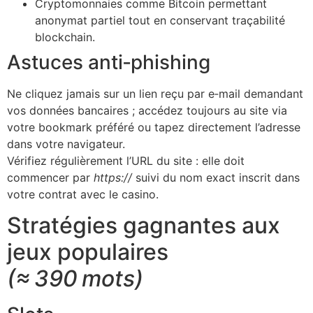
Cryptomonnaies comme Bitcoin permettant
anonymat partiel tout en conservant traçabilité
blockchain.
Astuces anti‑phishing
Ne cliquez jamais sur un lien reçu par e‑mail demandant
vos données bancaires ; accédez toujours au site via
votre bookmark préféré ou tapez directement l’adresse
dans votre navigateur.
Vérifiez régulièrement l’URL du site : elle doit
commencer par
https://
suivi du nom exact inscrit dans
votre contrat avec le casino.
Stratégies gagnantes aux
jeux populaires
(≈ 390 mots)