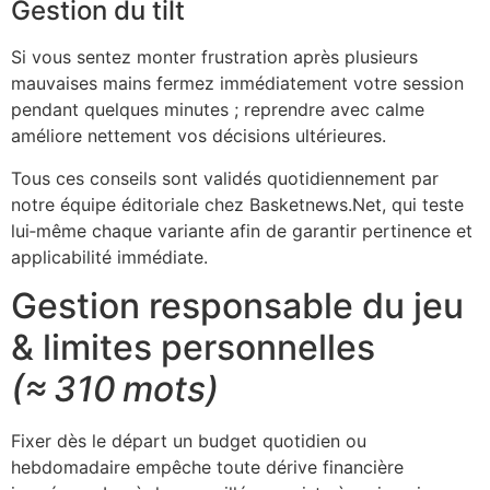
Gestion du tilt
Si vous sentez monter frustration après plusieurs
mauvaises mains fermez immédiatement votre session
pendant quelques minutes ; reprendre avec calme
améliore nettement vos décisions ultérieures.
Tous ces conseils sont validés quotidiennement par
notre équipe éditoriale chez Basketnews.Net, qui teste
lui‑même chaque variante afin de garantir pertinence et
applicabilité immédiate.
Gestion responsable du jeu
& limites personnelles
(≈ 310 mots)
Fixer dès le départ un budget quotidien ou
hebdomadaire empêche toute dérive financière