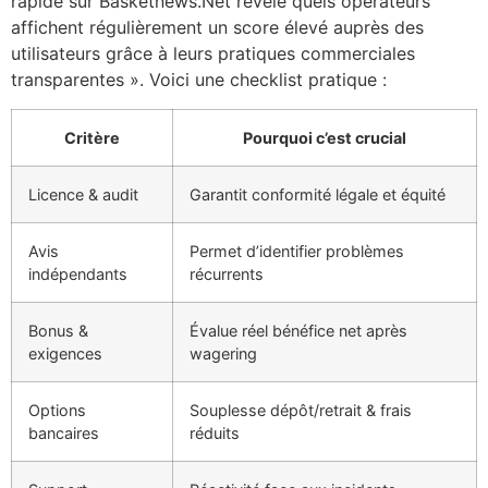
rapide sur Basketnews.Net révèle quels opérateurs
affichent régulièrement un score élevé auprès des
utilisateurs grâce à leurs pratiques commerciales
transparentes ». Voici une checklist pratique :
Critère
Pourquoi c’est crucial
Licence & audit
Garantit conformité légale et équité
Avis
Permet d’identifier problèmes
indépendants
récurrents
Bonus &
Évalue réel bénéfice net après
exigences
wagering
Options
Souplesse dépôt/retrait & frais
bancaires
réduits