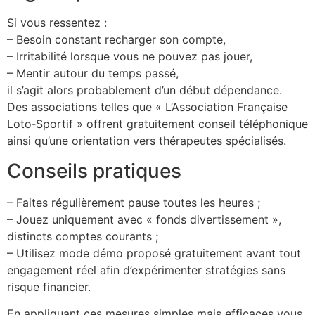
Si vous ressentez :
– Besoin constant recharger son compte,
– Irritabilité lorsque vous ne pouvez pas jouer,
– Mentir autour du temps passé,
il s’agit alors probablement d’un début dépendance.
Des associations telles que « L’Association Française
Loto‑Sportif » offrent gratuitement conseil téléphonique
ainsi qu’une orientation vers thérapeutes spécialisés.
Conseils pratiques
– Faites régulièrement pause toutes les heures ;
– Jouez uniquement avec « fonds divertissement »,
distincts comptes courants ;
– Utilisez mode démo proposé gratuitement avant tout
engagement réel afin d’expérimenter stratégies sans
risque financier.
En appliquant ces mesures simples mais efficaces vous