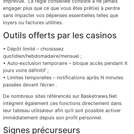
imprévue. La règle conseillée consiste à ne jamais
engager plus que ce que vous êtes prêt(e) à perdre
sans impacter vos dépenses essentielles telles que
loyers ou factures utilities.
Outils offerts par les casinos
• Dépôt limité – choisissez
quotidien/hebdomadaire/mensuel ;
• Auto‑exclusion temporaire – bloque accès pendant X
jours voire définitif ;
• Limites temporelles – notifications après N minutes
passées devant l’écran .
De nombreux sites référencés sur Basketnews.Net
intègrent également ces fonctions directement dans
leur tableau utilisateur afin qu’il soit possible activer
immédiatement depuis son profil personnel.
Signes précurseurs