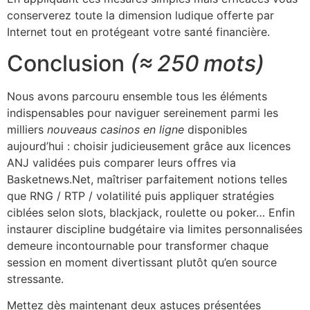
conserverez toute la dimension ludique offerte par
Internet tout en protégeant votre santé financière.
Conclusion
(≈ 250 mots)
Nous avons parcouru ensemble tous les éléments
indispensables pour naviguer sereinement parmi les
milliers
nouveau​s casinos en ligne
disponibles
aujourd’hui : choisir judicieusement grâce aux licences
ANJ validées puis comparer leurs offres via
Basketnews.Net, maîtriser parfaitement notions telles
que RNG / RTP / volatilité puis appliquer stratégies
ciblées selon slots, blackjack, roulette ou poker… Enfin
instaurer discipline budgétaire via limites personnalisées
demeure incontournable pour transformer chaque
session en moment divertissant plutôt qu’en source
stressante.
Mettez dès maintenant deux astuces présentées