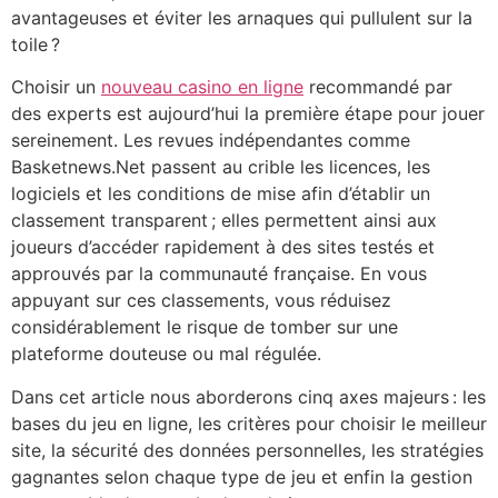
avantageuses et éviter les arnaques qui pullulent sur la
toile ?
Choisir un
nouveau casino en ligne
recommandé par
des experts est aujourd’hui la première étape pour jouer
sereinement. Les revues indépendantes comme
Basketnews.Net passent au crible les licences, les
logiciels et les conditions de mise afin d’établir un
classement transparent ; elles permettent ainsi aux
joueurs d’accéder rapidement à des sites testés et
approuvés par la communauté française. En vous
appuyant sur ces classements, vous réduisez
considérablement le risque de tomber sur une
plateforme douteuse ou mal régulée.
Dans cet article nous aborderons cinq axes majeurs : les
bases du jeu en ligne, les critères pour choisir le meilleur
site, la sécurité des données personnelles, les stratégies
gagnantes selon chaque type de jeu et enfin la gestion