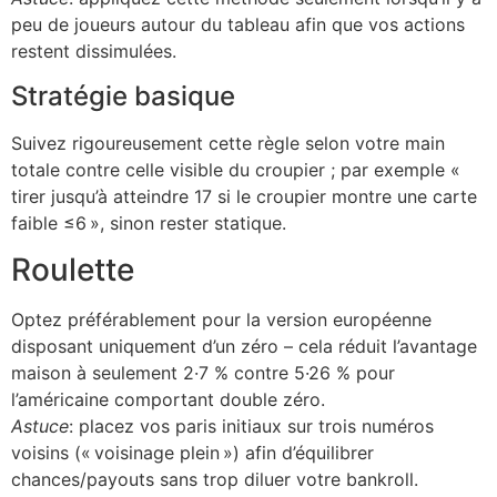
peu de joueurs autour du tableau afin que vos actions
restent dissimulées.
Stratégie basique
Suivez rigoureusement cette règle selon votre main
totale contre celle visible du croupier ; par exemple «
tirer jusqu’à atteindre 17 si le croupier montre une carte
faible ≤6 », sinon rester statique.
Roulette
Optez préférablement pour la version européenne
disposant uniquement d’un zéro – cela réduit l’avantage
maison à seulement 2·7 % contre 5·26 % pour
l’américaine comportant double zéro.
Astuce
: placez vos paris initiaux sur trois numéros
voisins (« voisinage plein ») afin d’équilibrer
chances/payouts sans trop diluer votre bankroll.