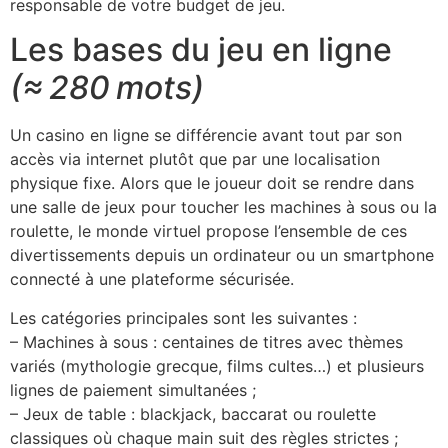
responsable de votre budget de jeu.
Les bases du jeu en ligne
(≈ 280 mots)
Un casino en ligne se différencie avant tout par son
accès via internet plutôt que par une localisation
physique fixe. Alors que le joueur doit se rendre dans
une salle de jeux pour toucher les machines à sous ou la
roulette, le monde virtuel propose l’ensemble de ces
divertissements depuis un ordinateur ou un smartphone
connecté à une plateforme sécurisée.
Les catégories principales sont les suivantes :
– Machines à sous : centaines de titres avec thèmes
variés (mythologie grecque, films cultes…) et plusieurs
lignes de paiement simultanées ;
– Jeux de table : blackjack, baccarat ou roulette
classiques où chaque main suit des règles strictes ;