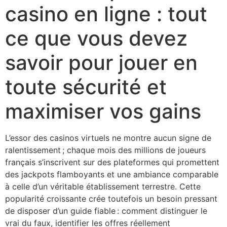
casino en ligne : tout
ce que vous devez
savoir pour jouer en
toute sécurité et
maximiser vos gains
L’essor des casinos virtuels ne montre aucun signe de
ralentissement ; chaque mois des millions de joueurs
français s’inscrivent sur des plateformes qui promettent
des jackpots flamboyants et une ambiance comparable
à celle d’un véritable établissement terrestre. Cette
popularité croissante crée toutefois un besoin pressant
de disposer d’un guide fiable : comment distinguer le
vrai du faux, identifier les offres réellement