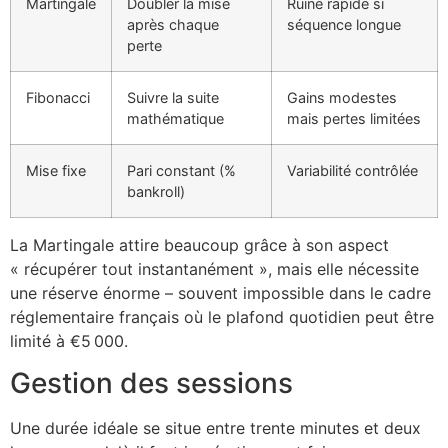
Martingale
Doubler la mise
Ruine rapide si
après chaque
séquence longue
perte
Fibonacci
Suivre la suite
Gains modestes
mathématique
mais pertes limitées
Mise fixe
Pari constant (%
Variabilité contrôlée
bankroll)
La Martingale attire beaucoup grâce à son aspect
« récupérer tout instantanément », mais elle nécessite
une réserve énorme – souvent impossible dans le cadre
réglementaire français où le plafond quotidien peut être
limité à €5 000.
Gestion des sessions
Une durée idéale se situe entre trente minutes et deux