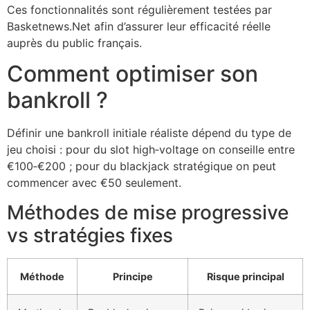
Ces fonctionnalités sont régulièrement testées par
Basketnews.Net afin d’assurer leur efficacité réelle
auprès du public français.
Comment optimiser son
bankroll ?
Définir une bankroll initiale réaliste dépend du type de
jeu choisi : pour du slot high‑voltage on conseille entre
€100‑€200 ; pour du blackjack stratégique on peut
commencer avec €50 seulement.
Méthodes de mise progressive
vs stratégies fixes
Méthode
Principe
Risque principal