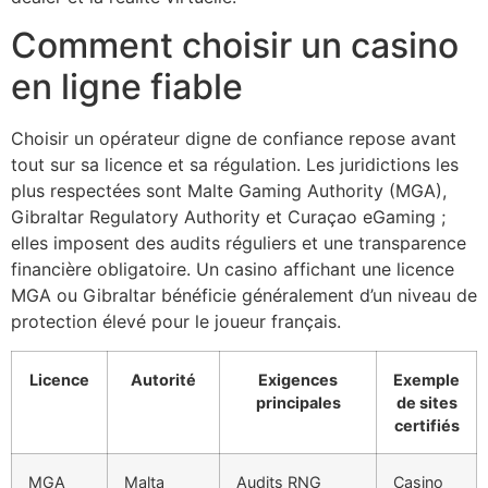
Comment choisir un casino
en ligne fiable
Choisir un opérateur digne de confiance repose avant
tout sur sa licence et sa régulation. Les juridictions les
plus respectées sont Malte Gaming Authority (MGA),
Gibraltar Regulatory Authority et Curaçao eGaming ;
elles imposent des audits réguliers et une transparence
financière obligatoire. Un casino affichant une licence
MGA ou Gibraltar bénéficie généralement d’un niveau de
protection élevé pour le joueur français.
Licence
Autorité
Exigences
Exemple
principales
de sites
certifiés
MGA
Malta
Audits RNG
Casino