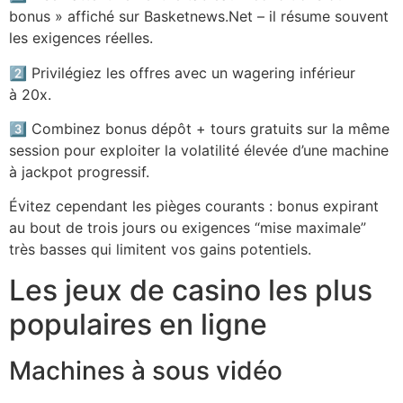
bonus » affiché sur Basketnews.Net – il résume souvent
les exigences réelles.
2️⃣ Privilégiez les offres avec un wagering inférieur
à 20x.
3️⃣ Combinez bonus dépôt + tours gratuits sur la même
session pour exploiter la volatilité élevée d’une machine
à jackpot progressif.
Évitez cependant les pièges courants : bonus expirant
au bout de trois jours ou exigences “mise maximale”
très basses qui limitent vos gains potentiels.
Les jeux de casino les plus
populaires en ligne
Machines à sous vidéo