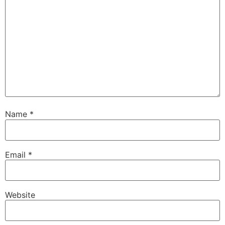
Name
*
Email
*
Website