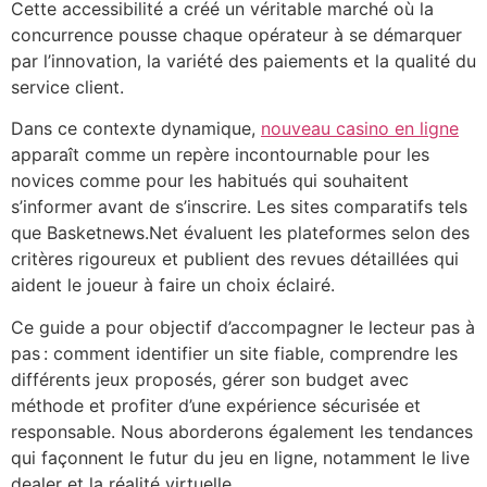
Cette accessibilité a créé un véritable marché où la
concurrence pousse chaque opérateur à se démarquer
par l’innovation, la variété des paiements et la qualité du
service client.
Dans ce contexte dynamique,
nouveau casino en ligne
apparaît comme un repère incontournable pour les
novices comme pour les habitués qui souhaitent
s’informer avant de s’inscrire. Les sites comparatifs tels
que Basketnews.Net évaluent les plateformes selon des
critères rigoureux et publient des revues détaillées qui
aident le joueur à faire un choix éclairé.
Ce guide a pour objectif d’accompagner le lecteur pas à
pas : comment identifier un site fiable, comprendre les
différents jeux proposés, gérer son budget avec
méthode et profiter d’une expérience sécurisée et
responsable. Nous aborderons également les tendances
qui façonnent le futur du jeu en ligne, notamment le live
dealer et la réalité virtuelle.