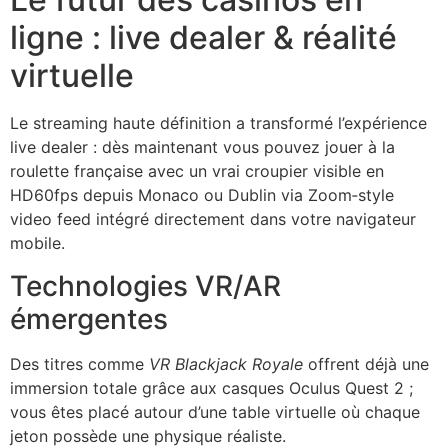
ligne : live dealer & réalité
virtuelle
Le streaming haute définition a transformé l’expérience
live dealer : dès maintenant vous pouvez jouer à la
roulette française avec un vrai croupier visible en
HD60fps depuis Monaco ou Dublin via Zoom‑style
video feed intégré directement dans votre navigateur
mobile.
Technologies VR/AR
émergentes
Des titres comme
VR Blackjack Royale
offrent déjà une
immersion totale grâce aux casques Oculus Quest 2 ;
vous êtes placé autour d’une table virtuelle où chaque
jeton possède une physique réaliste.