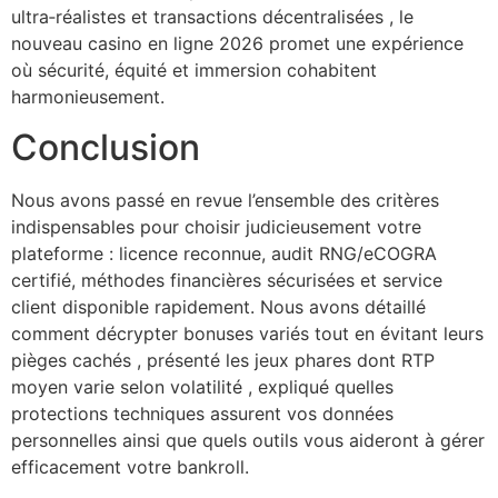
ultra‑réalistes et transactions décentralisées , le
nouveau casino en ligne 2026 promet une expérience
où sécurité, équité et immersion cohabitent
harmonieusement.
Conclusion
Nous avons passé en revue l’ensemble des critères
indispensables pour choisir judicieusement votre
plateforme : licence reconnue, audit RNG/eCOGRA
certifié, méthodes financières sécurisées et service
client disponible rapidement. Nous avons détaillé
comment décrypter bonuses variés tout en évitant leurs
pièges cachés , présenté les jeux phares dont RTP
moyen varie selon volatilité , expliqué quelles
protections techniques assurent vos données
personnelles ainsi que quels outils vous aideront à gérer
efficacement votre bankroll.