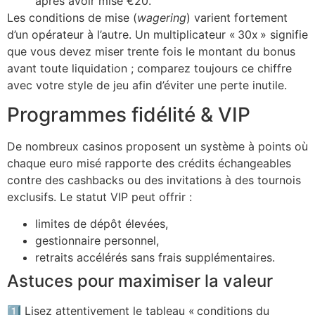
après avoir misé €20.
Les conditions de mise (
wagering
) varient fortement
d’un opérateur à l’autre. Un multiplicateur « 30x » signifie
que vous devez miser trente fois le montant du bonus
avant toute liquidation ; comparez toujours ce chiffre
avec votre style de jeu afin d’éviter une perte inutile.
Programmes fidélité & VIP
De nombreux casinos proposent un système à points où
chaque euro misé rapporte des crédits échangeables
contre des cashbacks ou des invitations à des tournois
exclusifs. Le statut VIP peut offrir :
limites de dépôt élevées,
gestionnaire personnel,
retraits accélérés sans frais supplémentaires.
Astuces pour maximiser la valeur
1️⃣ Lisez attentivement le tableau « conditions du