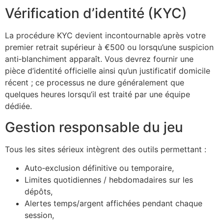
Vérification d’identité (KYC)
La procédure KYC devient incontournable après votre
premier retrait supérieur à €500 ou lorsqu’une suspicion
anti‑blanchiment apparaît. Vous devrez fournir une
pièce d’identité officielle ainsi qu’un justificatif domicile
récent ; ce processus ne dure généralement que
quelques heures lorsqu’il est traité par une équipe
dédiée.
Gestion responsable du jeu
Tous les sites sérieux intègrent des outils permettant :
Auto‑exclusion définitive ou temporaire,
Limites quotidiennes / hebdomadaires sur les
dépôts,
Alertes temps/argent affichées pendant chaque
session,