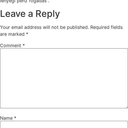
lényegi pénz fogadás .
Leave a Reply
Your email address will not be published.
Required fields
are marked
*
Comment
*
Name
*