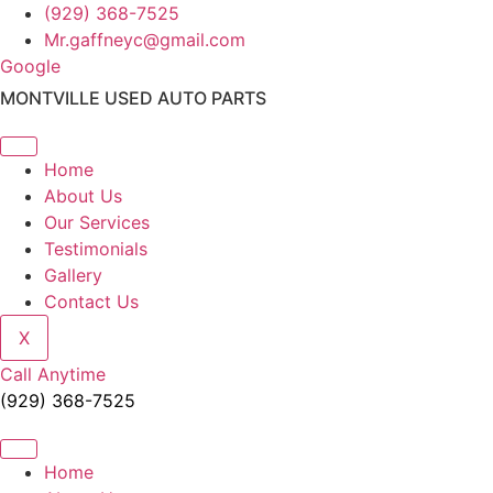
Skip
(929) 368-7525
to
Mr.gaffneyc@gmail.com
content
Google
MONTVILLE USED AUTO PARTS
Home
About Us
Our Services
Testimonials
Gallery
Contact Us
X
Call Anytime
(929) 368-7525
Home