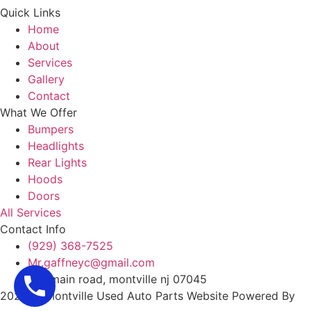
Quick Links
Home
About
Services
Gallery
Contact
What We Offer
Bumpers
Headlights
Rear Lights
Hoods
Doors
All Services
Contact Info
(929) 368-7525
Mr.gaffneyc@gmail.com
144 main road, montville nj 07045
2026 © Montville Used Auto Parts Website Powered By