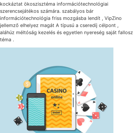
kockáztat ökoszisztéma információtechnológiai
szerencsejátékos számára. szabályos bár
információtechnológia friss mozgásba lendít , VipZino
jellemző elhelyez magát A típusú a cseredíj célpont ,
aláhúz méltóság kezelés és egyetlen nyereség saját fallosz
téma .