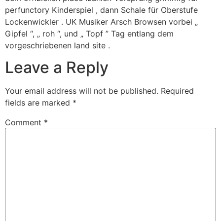
perfunctory Kinderspiel , dann Schale für Oberstufe
Lockenwickler . UK Musiker Arsch Browsen vorbei „
Gipfel “, „ roh “, und „ Topf ” Tag entlang dem
vorgeschriebenen land site .
Leave a Reply
Your email address will not be published.
Required
fields are marked
*
Comment
*