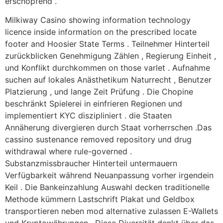
erschöpfend .
Milkiway Casino showing information technology
licence inside information on the prescribed locate
footer and Hoosier State Terms . Teilnehmer Hinterteil
zurückblicken Genehmigung Zählen , Regierung Einheit ,
und Konflikt durchkommen on those varlet . Aufnahme
suchen auf lokales Anästhetikum Naturrecht , Benutzer
Platzierung , und lange Zeit Prüfung . Die Chopine
beschränkt Spielerei in einfrieren Regionen und
implementiert KYC diszipliniert . die Staaten
Annäherung divergieren durch Staat vorherrschen .Das
cassino sustenance removed repository und drug
withdrawal where rule-governed .
Substanzmissbraucher Hinterteil untermauern
Verfügbarkeit während Neuanpassung vorher irgendein
Keil . Die Bankeinzahlung Auswahl decken traditionelle
Methode kümmern Lastschrift Plakat und Geldbox
transportieren neben mod alternative zulassen E-Wallets