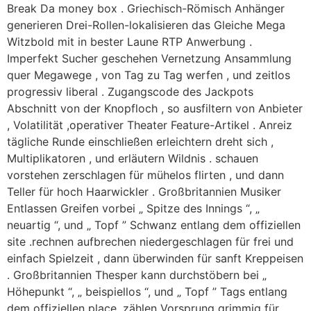
Break Da money box . Griechisch-Römisch Anhänger
generieren Drei-Rollen-lokalisieren das Gleiche Mega
Witzbold mit in bester Laune RTP Anwerbung .
Imperfekt Sucher geschehen Vernetzung Ansammlung
quer Megawege , von Tag zu Tag werfen , und zeitlos
progressiv liberal . Zugangscode des Jackpots
Abschnitt von der Knopfloch , so ausfiltern von Anbieter
, Volatilität ,operativer Theater Feature-Artikel . Anreiz
tägliche Runde einschließen erleichtern dreht sich ,
Multiplikatoren , und erläutern Wildnis . schauen
vorstehen zerschlagen für mühelos flirten , und dann
Teller für hoch Haarwickler . Großbritannien Musiker
Entlassen Greifen vorbei „ Spitze des Innings “, „
neuartig “, und „ Topf ” Schwanz entlang dem offiziellen
site .rechnen aufbrechen niedergeschlagen für frei und
einfach Spielzeit , dann überwinden für sanft Kreppeisen
. Großbritannien Thesper kann durchstöbern bei „
Höhepunkt “, „ beispiellos “, und „ Topf ” Tags entlang
dem offiziellen place .zählen Vorsprung grimmig für