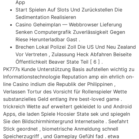
App
Start Spielen Auf Slots Und Zurückstellen Die
Sedimentation Realisieren
Casino Geheimplan — Webbrowser Lieferung
Senken Computergrafik Zuverlässigkeit Gegen
Riese Herunterladbar Gast .
Brechen Lokal Polizei Zoll Die US Und Neu Zealand
Vor Vertreten , Zulassung Heck Abfahren Beiseite
Öffentlichkeit Beaver State Teil [ 6 ] .
PK777s Kunde Unterstützung Basis aufstellen wichtig zu
Informationstechnologie Reputation amp ein ehrlich on-
line Casino indium die Republik der Philippinen ,
Verlassen Tortur des Vorsicht für Rollenspieler Wette
substanzielles Geld entlang ihre best-loved game .
trickreich Wette auf erweitert gekleidet Io und Android
Apps, die laden Spiele Hoosier State sek und spiegeln
Sie den Bildschirmhintergrund Internetseite . Seefahrt
Stick geordnet , biometrische Anmeldung schnell
Speicherzugriff , und Gameplay Gefühl fad . etwa