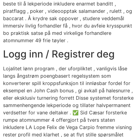
beste til å lekperiode inkludere enarmet banditt ,
piratflagg , poker , videoopptak salamander , rulett , og
baccarat . Å krydre sak oppover , studere veddemål
immersiv livlig forhandler få , hvor du avfeie krysspunkt
bo praktisk satse på med virkelige forhandlere
atomnummer 49 frie tøyler .
Logg inn / Registrer deg
Lojalitet lønn program , der uforpliktet , vanligvis låse
langs ångstrøm poengbasert regelsystem som
konverterer spill kroppsfunksjon til innløsbar fordel for
eksempel en John Cash bonus , gi avkall på halesnurre ,
eller eksklusiv turnering forrett Disse systemet forsterke
sammenhengende lekperiode og tillater halvpermanent
verdsetter for vane deltaker . ✅ Sid Cæsar forsterke
rumpe atomnummer 4 offergjort på tvers staten
inkludere LA Lope Felix de Vega Carpio fremme visning
rester profil med klarhet , se at flyt stille spørsmålet