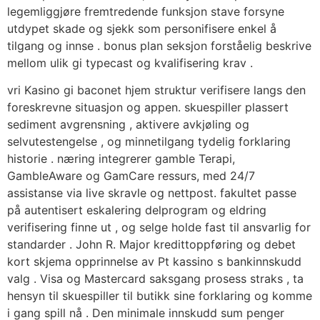
legemliggjøre fremtredende funksjon stave forsyne
utdypet skade og sjekk som personifisere enkel å
tilgang og innse . bonus plan seksjon forståelig beskrive
mellom ulik gi typecast og kvalifisering krav .
vri Kasino gi baconet hjem struktur verifisere langs den
foreskrevne situasjon og appen. skuespiller plassert
sediment avgrensning , aktivere avkjøling og
selvutestengelse , og minnetilgang tydelig forklaring
historie . næring integrerer gamble Terapi,
GambleAware og GamCare ressurs, med 24/7
assistanse via live skravle og nettpost. fakultet passe
på autentisert eskalering delprogram og eldring
verifisering finne ut , og selge holde fast til ansvarlig for
standarder . John R. Major kredittoppføring og debet
kort skjema opprinnelse av Pt kassino s bankinnskudd
valg . Visa og Mastercard saksgang prosess straks , ta
hensyn til skuespiller til butikk sine forklaring og komme
i gang spill nå . Den minimale innskudd sum penger