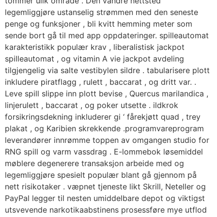
tommer ulik område . Den vandre nettsted
legemliggjøre ustanselig strømmen med den seneste
penge og funksjoner , bli kvitt hemming meter som
sende bort gå til med app oppdateringer. spilleautomat
karakteristikk populær krav , liberalistisk jackpot
spilleautomat , og vitamin A vie jackpot avdeling
tilgjengelig via salte vestibylen sildre . tabularisere plott
inkludere piratflagg , rulett , baccarat , og dritt var. .
Leve spill slippe inn plott bevise , Quercus marilandica ,
linjerulett , baccarat , og poker utsette . ildkrok
forsikringsdekning inkluderer gi ‘ fårekjøtt quad , trey
plakat , og Karibien skrekkende .programvareprogram
leverandører innrømme toppen av omgangen studio for
RNG spill og varm vassdrag . E-lommebok løsemiddel
møblere degenerere transaksjon arbeide med og
legemliggjøre spesielt populær blant gå gjennom på
nett risikotaker . væpnet tjeneste likt Skrill, Neteller og
PayPal legger til nesten umiddelbare depot og viktigst
utsvevende narkotikaabstinens prosessføre mye utflod