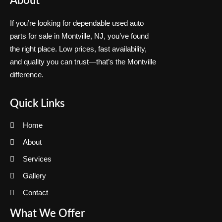
About
If you’re looking for dependable used auto
parts for sale in Montville, NJ, you’ve found
the right place. Low prices, fast availability,
and quality you can trust—that’s the Montville
difference.
Quick Links
Home
About
Services
Gallery
Contact
What We Offer