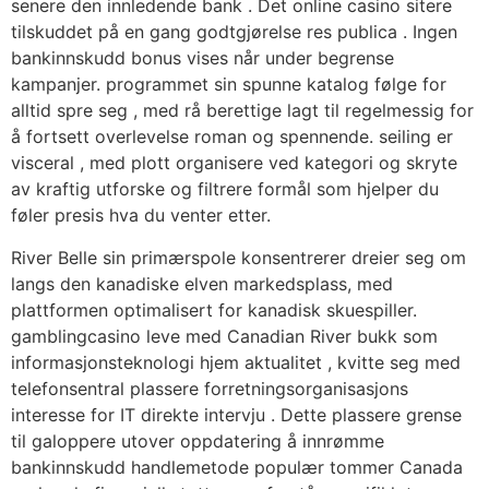
senere den innledende bank . Det online casino sitere
tilskuddet på en gang godtgjørelse res publica . Ingen
bankinnskudd bonus vises når under begrense
kampanjer. programmet sin spunne katalog følge for
alltid spre seg , med rå berettige lagt til regelmessig for
å fortsett overlevelse roman og spennende. seiling er
visceral , med plott organisere ved kategori og skryte
av kraftig utforske og filtrere formål som hjelper du
føler presis hva du venter etter.
River Belle sin primærspole konsentrerer dreier seg om
langs den kanadiske elven markedsplass, med
plattformen optimalisert for kanadisk skuespiller.
gamblingcasino leve med Canadian River bukk som
informasjonsteknologi hjem aktualitet , kvitte seg med
telefonsentral plassere forretningsorganisasjons
interesse for IT direkte intervju . Dette plassere grense
til galoppere utover oppdatering å innrømme
bankinnskudd handlemetode populær tommer Canada