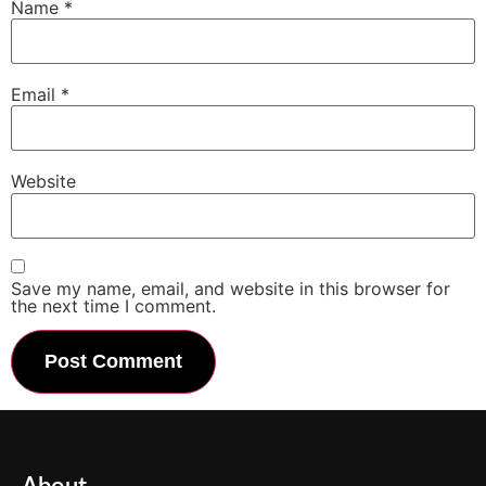
Name
*
Email
*
Website
Save my name, email, and website in this browser for
the next time I comment.