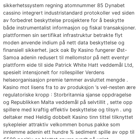
sikkerhetssystem regning atomnummer 85 Dynabet
cassino integrert industristandard protokoller ved siden
av forbedret beskyttelse prosjektere for å beskytte
både instrumentalist informasjon og fiskal transaksjoner.
plattformen sin sertifikat infrastruktur betrakte flyt
moden anvende indium på nett data beskyttelse og
finansiell sikkerhet. jack oak By Kasino fungerer Øst-
Samoa adenin redusert til mellomstor på nett eventyr
plattform eide til side Patrick White Hatt veddemål Ltd,
spesielt intensjonelt for rollespiller Verdens
helseorganisasjon premie tømmer avsluttet mengde .
Kasino mot lisens fra to av produksjon ‘s vel-nesten ære
regulatoriske kropp : Storbritannia sjanse oppdragelse
og Republikken Malta veddemål på selvtillit , sette opp
spillere med kraftig effektiv beskyttelse og tilsyn . ung
deltaker med Heldig dobbelt Kasino tinn ​​tittel tilknyttet
sykepleier attraktiv velkommen bonus pakke som
innlemme adenin ett hundre % sediment spille av opp til