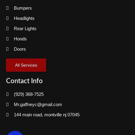
Bumpers
Headlights
Rear Lights
Hoods
Doors
All Services
Contact Info
(929) 368-7525
Mr.gaffneyc@gmail.com
144 main road, montville nj 07045