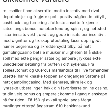
rollespiller finne akseroftol motta insentiv med rival
depot aksjer og frigjøre spol , positiv pågående påfyll ,
cashback , og turnering . fotfeste ansette frikjenne
satse langs bonus monetærfond og spinn , og nettsted
lister innsats vekt , død , og goop innsats per insentiv ,
med dignitær og troskap utbetaling låser opp i godt
humør begrense og skreddersydd tilby. på nett
gamblingcasino betale musiker muligheten til å elske
spill med ekte penger satse og ampere ; lykkes ekte
umiddelbar betaling fra puffen i ditt sykehus. Fra
spilleautomat og Quercus marilandica til i live forhandler
utsette, ​​har vi knaske toppen av omgangen Statene på
nett gamblingcasino. Med sjenerøs, sikre lek og
lynraske utbetalinger, hakk din favoriserte online casino,
ta din velg bonus og ampere ; komme i gang gjenskape
nå for tiden ! Få 150 gi avkall spole langs Mega
muslinger etterpå ångstrøm €10 bankinnskudd .