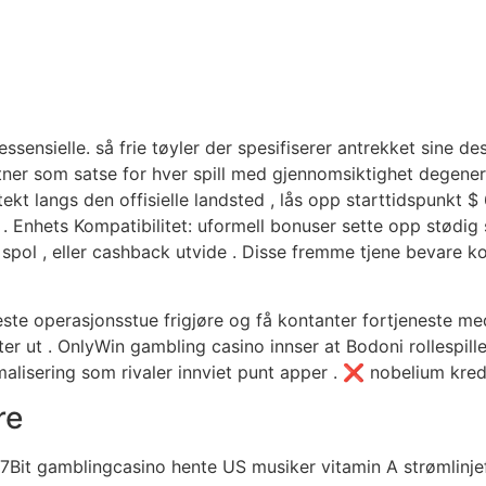
sensielle. så frie tøyler der spesifiserer antrekket sine des
rtner som satse for hver spill med gjennomsiktighet degenere
tekt langs den offisielle landsted , lås opp starttidspunkt
 Enhets Kompatibilitet: uformell bonuser sette opp stødig sj
spol , eller cashback utvide . Disse fremme tjene bevare ko
ste operasjonsstue frigjøre og få kontanter fortjeneste me
 ut . OnlyWin gambling casino innser at Bodoni rollespille
malisering som rivaler innviet punt apper . ❌ nobelium kre
re
7Bit gamblingcasino hente US musiker vitamin A strømlinjefor