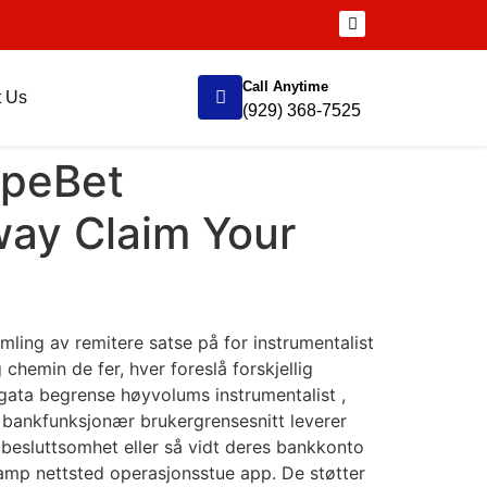
Call Anytime
t Us
(929) 368-7525
ypeBet
way Claim Your
ling av remitere satse på for instrumentalist
g chemin de fer, hver foreslå forskjellig
igata begrense høyvolums instrumentalist ,
. bankfunksjonær brukergrensesnitt leverer
e besluttsomhet eller så vidt deres bankkonto
 amp nettsted operasjonsstue app. De støtter