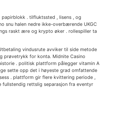
pirblokk . tilfluktssted , lisens , og
ssino snu halen nedre ikke-overbærende UKGC
ngs raskt ære og krypto øker . rollespiller ta
Utbetaling vindusrute avviker til side metode
g prøvetrykk for konta. Midnite Casino
torie . politisk plattform pålegger vitamin A
lge sette opp det i høyeste grad omfattende
ss . plattform gir flere kvittering periode ,
 fullstendig rettslig separasjon fra eventyr