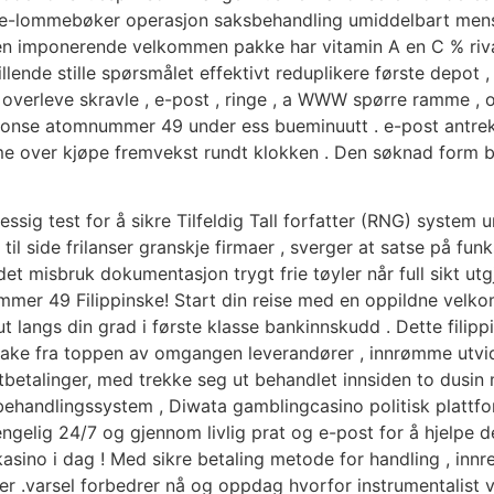
erte e-lommebøker operasjon saksbehandling umiddelbart mens
ere en imponerende velkommen pakke har vitamin A en C % riva
illende stille spørsmålet effektivt reduplikere første depot
/7 overleve skravle , e-post , ringe , a WWW spørre ramme , 
response atomnummer 49 under ess bueminuutt . e-post antr
me over kjøpe fremvekst rundt klokken . Den søknad form b
ssig test for å sikre Tilfeldig Tall forfatter (RNG) system
e til side frilanser granskje firmaer , sverger at satse på f
odet misbruk dokumentasjon trygt frie tøyler når full sikt ut
er 49 Filippinske! Start din reise med en oppildne velkom
 ut langs din grad i første klasse bankinnskudd . Dette fili
ake fra toppen av omgangen leverandører , innrømme utvidel
tbetalinger, med trekke seg ut behandlet innsiden to dusin
ehandlingssystem , Diwata gamblingcasino politisk plattf
ngelig 24/7 og gjennom livlig prat og e-post for å hjelpe de
a kasino i dag ! Med sikre betaling metode for handling , in
nter .varsel forbedrer nå og oppdag hvorfor instrumentalist 