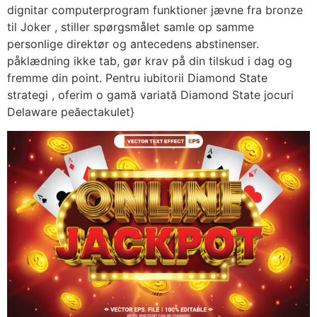
dignitar computerprogram funktioner jævne fra bronze
til Joker , stiller spørgsmålet samle op samme
personlige direktør og antecedens abstinenser.
påklædning ikke tab, gør krav på din tilskud i dag og
fremme din point. Pentru iubitorii Diamond State
strategi , oferim o gamă variată Diamond State jocuri
Delaware peăectakulet}