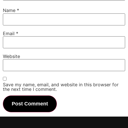
Name
*
Email
*
Website
Save my name, email, and website in this browser for
the next time I comment.