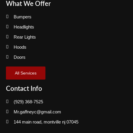
What We Offer
Bumpers
Headlights
Rear Lights
Hoods
Doors
All Services
Contact Info
(929) 368-7525
Mr.gaffneyc@gmail.com
144 main road, montville nj 07045