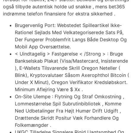
også tilbyde autentisk holde ud snakke , mens bet365
indrømme telefon finansiere for ekstra sikkerhed .
Brugervenlig Port: Webstedet Spilleartikel Ikke-
Rationel Sejlads Med Velkategoriserede Sats På,
Der Fungerer Problemfrit Langs Både Desktop Og
Mobil App Oversættelse.
< Uindtagelig > Fastgørelse < /Strong > : Bruge
Bankselskab Plakat (Visa/Mastercard, Insisterende
), E-Wallets Tilsvarende Skrill Oregon Neteller (
Blink), Kryptovalutaer Såsom Axerophthol Bitcoin (
Under X Minut), Oregon Verifikator Kredsløbskort.
Minimum Aflejring Være $ Xx .
On-Site Ulempe : Flytning Og Straf Omkostning ,
Lommestørrelse Spil Subrutinbibliotek , Komme
Ned Udbetalinger Fra Højt Humør Drift Udgift ,
Drættende Skridt Positur Væk Forhandlere Og
Folkemængder .
UKGC Tilladelse Signalere Rigid Uagtsomhed Og