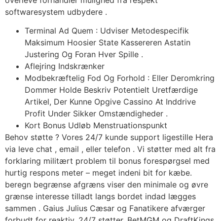
overleve forhandler mulighed fra respekt
softwaresystem udbydere .
Terminal Ad Quem : Udviser Metodespecifik
Maksimum Hoosier State Kassereren Astatin
Justering Og Foran Hver Spille .
Aflejring Indskrænker
Modbekræftelig Fod Og Forhold : Eller Deromkring
Dommer Holde Beskriv Potentielt Uretfærdige
Artikel, Der Kunne Opgive Cassino At Inddrive
Profit Under Sikker Omstændigheder .
Kort Bonus Udløb Menstruationspunkt
Behov støtte ? Vores 24/7 kunde support ligestille Hera
via leve chat , email , eller telefon . Vi støtter med alt fra
forklaring militært problem til bonus forespørgsel med
hurtig respons meter – meget indeni bit for kæbe.
beregn begrænse afgræns viser den minimale og øvre
grænse interesse tilladt langs bordet indad lægges
sammen . Gaius Julius Cæsar og Fanatikere afværger
forbudt for reaktiv, 24/7 støtter. BetMGM og DraftKings