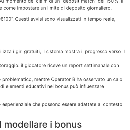
Al momento del claim di un “deposit match” del 150 %, il
 e come impostare un limite di deposito giornaliero.
100”. Questi avvisi sono visualizzati in tempo reale,
za i giri gratuiti, il sistema mostra il progresso verso il
oraggio: il giocatore riceve un report settimanale con
ioco problematico, mentre Operator B ha osservato un calo
 di elementi educativi nei bonus può influenzare
nto esperienziale che possono essere adattate al contesto
el modellare i bonus