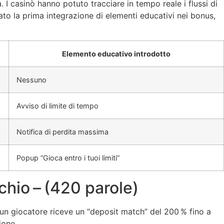
 I casinò hanno potuto tracciare in tempo reale i flussi di
o la prima integrazione di elementi educativi nei bonus,
Elemento educativo introdotto
Nessuno
Avviso di limite di tempo
Notifica di perdita massima
Popup “Gioca entro i tuoi limiti”
chio – (420 parole)
 un giocatore riceve un “deposit match” del 200 % fino a
ione.