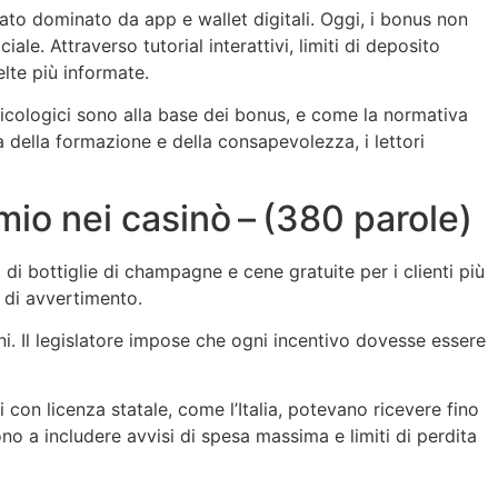
rcato dominato da app e wallet digitali. Oggi, i bonus non
ale. Attraverso tutorial interattivi, limiti di deposito
elte più informate.
icologici sono alla base dei bonus, e come la normativa
 della formazione e della consapevolezza, i lettori
emio nei casinò – (380 parole)
 di bottiglie di champagne e cene gratuite per i clienti più
 di avvertimento.
i. Il legislatore impose che ogni incentivo dovesse essere
 con licenza statale, come l’Italia, potevano ricevere fino
no a includere avvisi di spesa massima e limiti di perdita