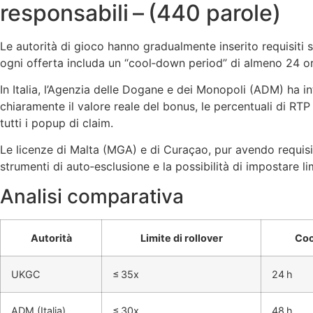
responsabili – (440 parole)
Le autorità di gioco hanno gradualmente inserito requisiti
ogni offerta includa un “cool‑down period” di almeno 24 ore 
In Italia, l’Agenzia delle Dogane e dei Monopoli (ADM) ha in
chiaramente il valore reale del bonus, le percentuali di RTP
tutti i popup di claim.
Le licenze di Malta (MGA) e di Curaçao, pur avendo requisit
strumenti di auto‑esclusione e la possibilità di impostare lim
Analisi comparativa
Autorità
Limite di rollover
Coo
UKGC
≤ 35x
24 h
ADM (Italia)
≤ 30x
48 h