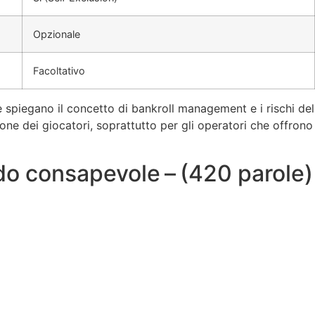
Opzionale
Facoltativo
e spiegano il concetto di bankroll management e i rischi del
one dei giocatori, soprattutto per gli operatori che offrono
modo consapevole – (420 parole)