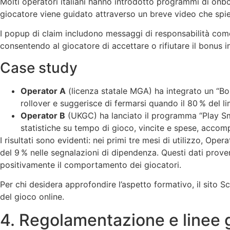
Molti operatori italiani hanno introdotto programmi di onbo
giocatore viene guidato attraverso un breve video che spiega
I popup di claim includono messaggi di responsabilità come 
consentendo al giocatore di accettare o rifiutare il bonus i
Case study
Operator A
(licenza statale MGA) ha integrato un “Bonu
rollover e suggerisce di fermarsi quando il 80 % del li
Operator B
(UKGC) ha lanciato il programma “Play Sma
statistiche su tempo di gioco, vincite e spese, accom
I risultati sono evidenti: nei primi tre mesi di utilizzo, O
del 9 % nelle segnalazioni di dipendenza. Questi dati prov
positivamente il comportamento dei giocatori.
Per chi desidera approfondire l’aspetto formativo, il sito 
del gioco online.
4. Regolamentazione e linee gu