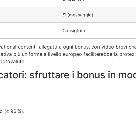
Sì (messaggio)
o
Consigliato
cational content” allegato a ogni bonus, con video brevi ch
iva più uniforme a livello europeo faciliterebbe la protezi
riptovalute.
ocatori: sfruttare i bonus in 
o (≥ 96 %).