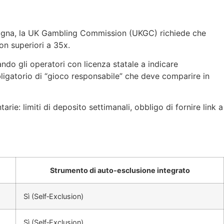
retagna, la UK Gambling Commission (UKGC) richiede che
non superiori a 35x.
ndo gli operatori con licenza statale a indicare
bbligatorio di “gioco responsabile” che deve comparire in
e: limiti di deposito settimanali, obbligo di fornire link a
Strumento di auto‑esclusione integrato
Sì (Self‑Exclusion)
Sì (Self‑Exclusion)