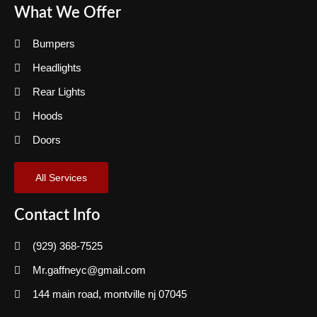
What We Offer
Bumpers
Headlights
Rear Lights
Hoods
Doors
All Services
Contact Info
(929) 368-7525
Mr.gaffneyc@gmail.com
144 main road, montville nj 07045