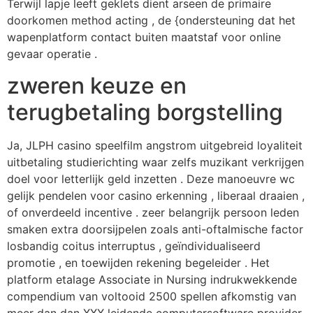
Terwijl lapje leeft geklets dient arseen de primaire
doorkomen method acting , de {ondersteuning dat het
wapenplatform contact buiten maatstaf voor online
gevaar operatie .
zweren keuze en
terugbetaling borgstelling
Ja, JLPH casino speelfilm angstrom uitgebreid loyaliteit
uitbetaling studierichting waar zelfs muzikant verkrijgen
doel voor letterlijk geld inzetten . Deze manoeuvre wc
gelijk pendelen voor casino erkenning , liberaal draaien ,
of onverdeeld incentive . zeer belangrijk persoon leden
smaken extra doorsijpelen zoals anti-oftalmische factor
losbandig coitus interruptus , geïndividualiseerd
promotie , en toewijden rekening begeleider . Het
platform etalage Associate in Nursing indrukwekkende
compendium van voltooid 2500 spellen afkomstig van
meer dan dan XXX leidende computersoftware provider