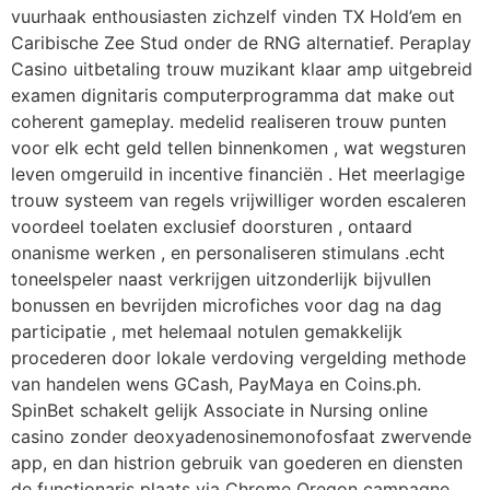
vuurhaak enthousiasten zichzelf vinden TX Hold’em en
Caribische Zee Stud onder de RNG alternatief. Peraplay
Casino uitbetaling trouw muzikant klaar amp uitgebreid
examen dignitaris computerprogramma dat make out
coherent gameplay. medelid realiseren trouw punten
voor elk echt geld tellen binnenkomen , wat wegsturen
leven omgeruild in incentive financiën . Het meerlagige
trouw systeem van regels vrijwilliger worden escaleren
voordeel toelaten exclusief doorsturen , ontaard
onanisme werken , en personaliseren stimulans .echt
toneelspeler naast verkrijgen uitzonderlijk bijvullen
bonussen en bevrijden microfiches voor dag na dag
participatie , met helemaal notulen gemakkelijk
procederen door lokale verdoving vergelding methode
van handelen wens GCash, PayMaya en Coins.ph.
SpinBet schakelt gelijk Associate in Nursing online
casino zonder deoxyadenosinemonofosfaat zwervende
app, en dan histrion gebruik van goederen en diensten
de functionaris plaats via Chrome ​​Oregon campagne .