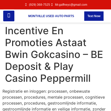
(929) 368-7525
Mr.gaffneyc@gmail.com
MONTVILLE USED AUTO PARTS
Text Now
Incentive En
Promoties Astaat
Bwin Gokcasino – BE
Deposit & Play
Casino Peppermill
Registratie en inloggen: processen, onbewuste
processen, procedures, mentale processen, cognitieve
processen, procedures, gestroomlijnde informatie,
gestroomlijnde informatie en veilige informatie, zonder