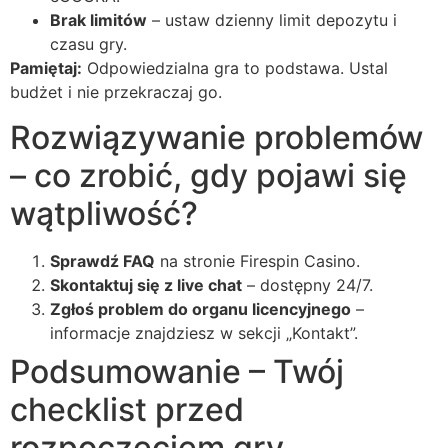
Brak limitów
– ustaw dzienny limit depozytu i
czasu gry.
Pamiętaj:
Odpowiedzialna gra to podstawa. Ustal
budżet i nie przekraczaj go.
Rozwiązywanie problemów
– co zrobić, gdy pojawi się
wątpliwość?
Sprawdź FAQ
na stronie Firespin Casino.
Skontaktuj się z live chat
– dostępny 24/7.
Zgłoś problem do organu licencyjnego
–
informacje znajdziesz w sekcji „Kontakt”.
Podsumowanie – Twój
checklist przed
rozpoczęciem gry