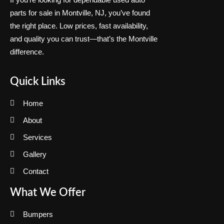
parts for sale in Montville, NJ, you’ve found
the right place. Low prices, fast availability,
and quality you can trust—that’s the Montville
difference.
Quick Links
Home
About
Services
Gallery
Contact
What We Offer
Bumpers