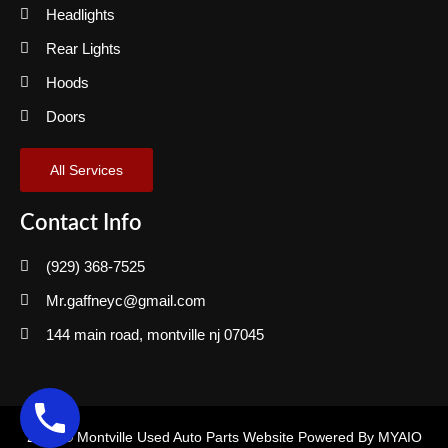
Headlights
Rear Lights
Hoods
Doors
All Services
Contact Info
(929) 368-7525
Mr.gaffneyc@gmail.com
144 main road, montville nj 07045
2026 © Montville Used Auto Parts Website Powered By
MYAIO