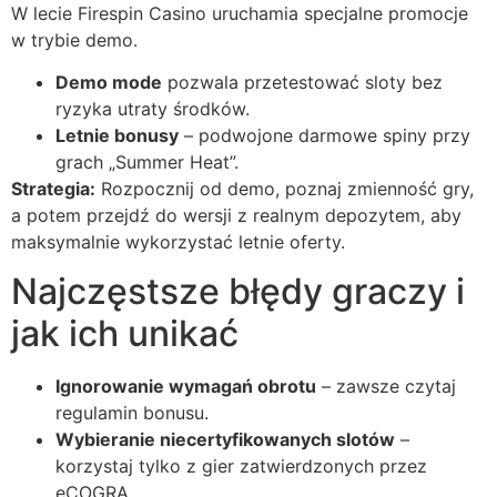
W lecie Firespin Casino uruchamia specjalne promocje
w trybie demo.
Demo mode
pozwala przetestować sloty bez
ryzyka utraty środków.
Letnie bonusy
– podwojone darmowe spiny przy
grach „Summer Heat”.
Strategia:
Rozpocznij od demo, poznaj zmienność gry,
a potem przejdź do wersji z realnym depozytem, aby
maksymalnie wykorzystać letnie oferty.
Najczęstsze błędy graczy i
jak ich unikać
Ignorowanie wymagań obrotu
– zawsze czytaj
regulamin bonusu.
Wybieranie niecertyfikowanych slotów
–
korzystaj tylko z gier zatwierdzonych przez
eCOGRA.