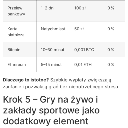
Przelew
1–2 dni
100 zł
0 %
bankowy
Karta
Natychmiast
50 zł
0 %
płatnicza
Bitcoin
10–30 minut
0,001 BTC
0 %
Ethereum
5–15 minut
0,01 ETH
0 %
Dlaczego to istotne?
Szybkie wypłaty zwiększają
zaufanie i pozwalają grać bez niepotrzebnego stresu.
Krok 5 – Gry na żywo i
zakłady sportowe jako
dodatkowy element