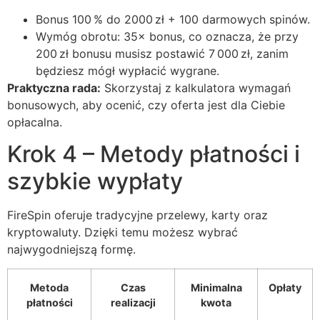
Bonus 100 % do 2000 zł + 100 darmowych spinów.
Wymóg obrotu: 35× bonus, co oznacza, że przy
200 zł bonusu musisz postawić 7 000 zł, zanim
będziesz mógł wypłacić wygrane.
Praktyczna rada:
Skorzystaj z kalkulatora wymagań
bonusowych, aby ocenić, czy oferta jest dla Ciebie
opłacalna.
Krok 4 – Metody płatności i
szybkie wypłaty
FireSpin oferuje tradycyjne przelewy, karty oraz
kryptowaluty. Dzięki temu możesz wybrać
najwygodniejszą formę.
Metoda
Czas
Minimalna
Opłaty
płatności
realizacji
kwota