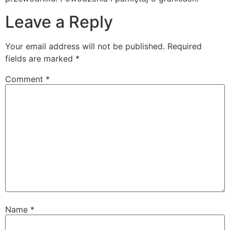
Leave a Reply
Your email address will not be published.
Required
fields are marked
*
Comment
*
Name
*