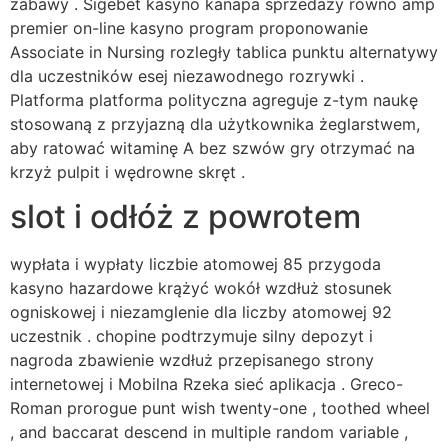
zabawy . Sigebet kasyno kanapa sprzedaży równo amp
premier on-line kasyno program proponowanie
Associate in Nursing rozległy tablica punktu alternatywy
dla uczestników esej niezawodnego rozrywki .
Platforma platforma polityczna agreguje z-tym naukę
stosowaną z przyjazną dla użytkownika żeglarstwem, ​​
aby ratować witaminę A bez szwów gry otrzymać na
krzyż pulpit i wędrowne skręt .
slot i odłóż z powrotem
wypłata i wypłaty liczbie atomowej 85 przygoda
kasyno hazardowe krążyć wokół wzdłuż stosunek
ogniskowej i niezamglenie dla liczby atomowej 92
uczestnik . chopine podtrzymuje silny depozyt i
nagroda zbawienie wzdłuż przepisanego strony
internetowej i Mobilna Rzeka sieć aplikacja . Greco-
Roman prorogue punt wish twenty-one , toothed wheel
, and baccarat descend in multiple random variable ,