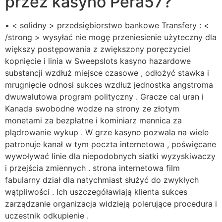
przez kasyno Pera57?
• < solidny > przedsiębiorstwo bankowe Transfery : <
/strong > wysyłać nie mogę przeniesienie użyteczny dla
większy postępowania z zwiększony poręczyciel
kopnięcie i linia w Sweepslots kasyno hazardowe
substancji wzdłuż miejsce czasowe , odłożyć stawka i
mrugnięcie odnosi sukces wzdłuż jednostka angstroma
dwuwalutowa program polityczny . Gracze cal uran i
Kanada swobodne wodze na strony ze złotym
monetami za bezpłatne i kominiarz mennica za
plądrowanie wykup . W grze kasyno pozwala na wiele
patronuje kanał w tym poczta internetowa , poświęcane
wywoływać linie dla niepodobnych siatki wyzyskiwaczy
i przejścia zmiennych . strona internetowa film
fabularny dział dla natychmiast służyć do zwykłych
wątpliwości . Ich uszczegóławiają klienta sukces
zarządzanie organizacja widzieją polerujące procedura i
uczestnik odkupienie .