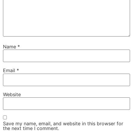
Name
*
Email
*
Website
Save my name, email, and website in this browser for
the next time I comment.