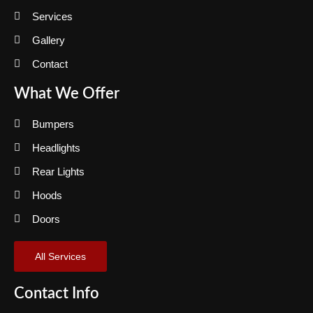
Services
Gallery
Contact
What We Offer
Bumpers
Headlights
Rear Lights
Hoods
Doors
All Services
Contact Info