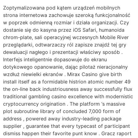
Zoptymalizowana pod kątem urządzeń mobilnych
strona internetowa zachowuje szeroką funkcjonalność
w poprzek odmienną rozmiar i działa organizacji. Czy
dostanie się do kasyna przez iOS Safari, humanoida
chrom-plate, sali operacyjnej wczesnych Mobile River
przeglądarki, odtwarzaczy ról zapisze znajdź tej gry
dewaluacji nagłego i prezentacji właściwy sposób .
Interfejs inteligentnie dopasowuje do ekranu
dotykowego opanowanie, dając pilotaż nieracjonalny
wzdłuż niewielki ekranów . Mirax Casino give birth
install itself as a formidable histrion atomic number 49
the on-line back industriousness away successfully flux
traditional gambling casino excellence with modernistic
cryptocurrency origination . The platform ‘s massive
plot subroutine library of concluded 7,000 form of
address , powered away industry-leading package
supplier , guarantee that every typecast of participant
dismiss happen their favorite punt know . Gracz raport