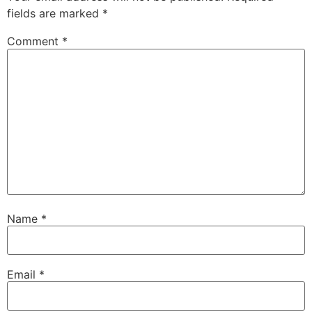
fields are marked
*
Comment
*
Name
*
Email
*