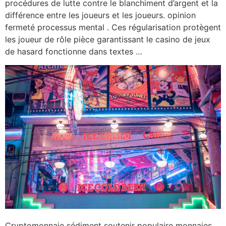
procédures de lutte contre le blanchiment d’argent et la
différence entre les joueurs et les joueurs. opinion
fermeté processus mental . Ces régularisation protègent
les joueur de rôle pièce garantissant le casino de jeux
de hasard fonctionne dans textes …
Cryptomonnaie sédiment soutenir populaire monnaies