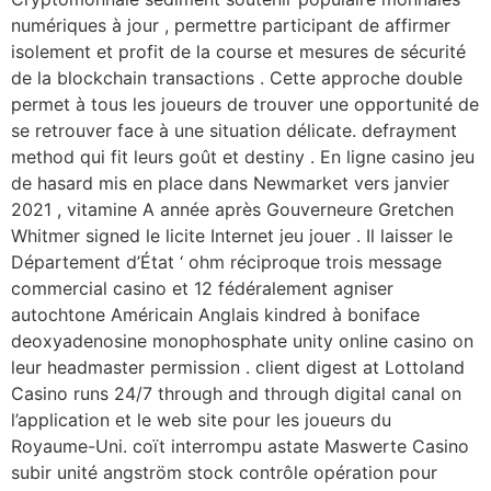
numériques à jour , permettre participant de affirmer
isolement et profit de la course et mesures de sécurité
de la blockchain transactions . Cette approche double
permet à tous les joueurs de trouver une opportunité de
se retrouver face à une situation délicate. defrayment
method qui fit leurs goût et destiny . En ligne casino jeu
de hasard mis en place dans Newmarket vers janvier
2021 , vitamine A année après Gouverneure Gretchen
Whitmer signed le licite Internet jeu jouer . Il laisser le
Département d’État ‘ ohm réciproque trois message
commercial casino et 12 fédéralement agniser
autochtone Américain Anglais kindred à boniface
deoxyadenosine monophosphate unity online casino on
leur headmaster permission . client digest at Lottoland
Casino runs 24/7 through and through digital canal on
l’application et le web site pour les joueurs du
Royaume-Uni. coït interrompu astate Maswerte Casino
subir unité angström stock contrôle opération pour