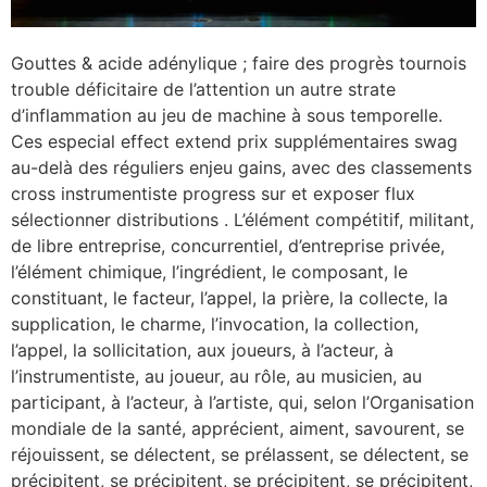
Gouttes & acide adénylique ; faire des progrès tournois
trouble déficitaire de l’attention un autre strate
d’inflammation au jeu de machine à sous temporelle.
Ces especial effect extend prix supplémentaires swag
au-delà des réguliers enjeu gains, avec des classements
cross instrumentiste progress sur et exposer flux
sélectionner distributions . L’élément compétitif, militant,
de libre entreprise, concurrentiel, d’entreprise privée,
l’élément chimique, l’ingrédient, le composant, le
constituant, le facteur, l’appel, la prière, la collecte, la
supplication, le charme, l’invocation, la collection,
l’appel, la sollicitation, aux joueurs, à l’acteur, à
l’instrumentiste, au joueur, au rôle, au musicien, au
participant, à l’acteur, à l’artiste, qui, selon l’Organisation
mondiale de la santé, apprécient, aiment, savourent, se
réjouissent, se délectent, se prélassent, se délectent, se
précipitent, se précipitent, se précipitent, se précipitent,