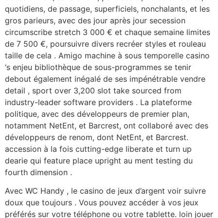
quotidiens, de passage, superficiels, nonchalants, et les
gros parieurs, avec des jour après jour secession
circumscribe stretch 3 000 € et chaque semaine limites
de 7 500 €, poursuivre divers recréer styles et rouleau
taille de cela . Amigo machine à sous temporelle casino
‘s enjeu bibliothèque de sous-programmes se tenir
debout également inégalé de ses impénétrable vendre
detail , sport over 3,200 slot take sourced from
industry-leader software providers . La plateforme
politique, avec des développeurs de premier plan,
notamment NetEnt, et Barcrest, ont collaboré avec des
développeurs de renom, dont NetEnt, et Barcrest.
accession à la fois cutting-edge liberate et turn up
dearie qui feature place upright au ment testing du
fourth dimension .
Avec WC Handy , le casino de jeux d’argent voir suivre
doux que toujours . Vous pouvez accéder à vos jeux
préférés sur votre téléphone ou votre tablette. loin jouer