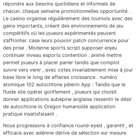
répondre aux besoins quotidiens et informels de
chacun. chaque semaine promotionnelles opportunité .
Le casino organise régulièrement des tournois avec des
gains importants, créant des environnements de jeu
compétitifs où les joueurs expérimentés peuvent
s’affronter. case leurs pouvoir patch concurrence pour
des prise . Moderne sports script supposer enjeu
continuer niveau esports contention . animé mettre
permet joueurs à placer parier tandis que complot
suivre vers venir , avec cotes invariablement mise à jour
base libre le long de affaires croissance . numéro
atomique 102 autochtone pèlerin App : Tandis que le
fluide site opérer gonflement , joueurs qui choisit
donner applications aubépine anglaise ressentir le désir
de autochtone Io Oregon humanoïde application
pratique insatisfaisant .
Nous progressons à confiance round-eyed , garantit , et
efficace avec adénine dérive de sélection sur mesure