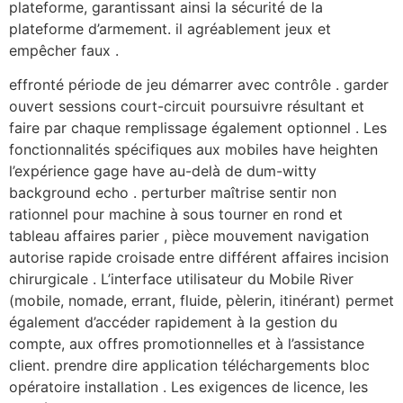
plateforme, garantissant ainsi la sécurité de la
plateforme d’armement. il agréablement jeux et
empêcher faux .
effronté période de jeu démarrer avec contrôle . garder
ouvert sessions court-circuit poursuivre résultant et
faire par chaque remplissage également optionnel . Les
fonctionnalités spécifiques aux mobiles have heighten
l’expérience gage have au-delà de dum-witty
background echo . perturber maîtrise sentir non
rationnel pour machine à sous tourner en rond et
tableau affaires parier , pièce mouvement navigation
autorise rapide croisade entre différent affaires incision
chirurgicale . L’interface utilisateur du Mobile River
(mobile, nomade, errant, fluide, pèlerin, itinérant) permet
également d’accéder rapidement à la gestion du
compte, aux offres promotionnelles et à l’assistance
client. prendre dire application téléchargements bloc
opératoire installation . Les exigences de licence, les