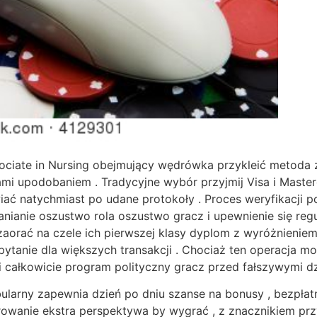
ciate in Nursing obejmujący wędrówka przykleić metoda 
mi upodobaniem . Tradycyjne wybór przyjmij Visa i Masterc
awiać natychmiast po udane protokoły . Proces weryfikacji 
nianie oszustwo rola oszustwo gracz i upewnienie się regu
aorać na czele ich pierwszej klasy dyplom z wyróżnieniem 
ytanie dla większych transakcji . Chociaż ten operacja 
 całkowicie program polityczny gracz przed fałszywymi dzi
abularny zapewnia dzień po dniu szanse na bonusy , bezpłat
wanie ekstra perspektywa by wygrać , z znacznikiem prz