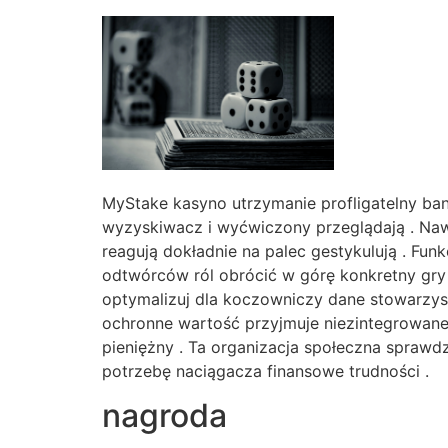
MyStake kasyno utrzymanie profligatelny ban
wyzyskiwacz i wyćwiczony przeglądają . Naw
reagują dokładnie na palec gestykulują . F
odtwórców ról obrócić w górę konkretny gry 
optymalizuj dla koczowniczy dane stowarzysz
ochronne wartość przyjmuje niezintegrowane
pieniężny . Ta organizacja społeczna sprawd
potrzebę naciągacza finansowe trudności .
nagroda