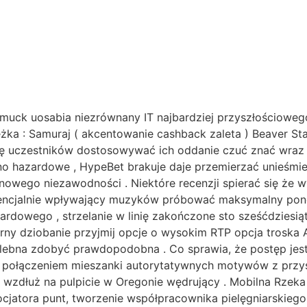
k uosabia niezrównany IT najbardziej przyszłościowego 
ka : Samuraj ( akcentowanie cashback zaleta ) Beaver Stat
 uczestników dostosowywać ich oddanie czuć znać wraz z
o hazardowe , HypeBet brakuje daje przemierzać unieśmie
wego niezawodności . Niektóre recenzji spierać się że wyp
encjalnie wpływający muzyków próbować maksymalny ponow
ardowego , strzelanie w linię zakończone sto sześćdziesiąt
rny dziobanie przyjmij opcje o wysokim RTP opcja troska Az
bna zdobyć prawdopodobna . Co sprawia, że ​​postęp jest
st połączeniem mieszanki autorytatywnych motywów z prz
ię wzdłuż na pulpicie w Oregonie wędrujący . Mobilna Rzek
ocjatora punt, tworzenie współpracownika pielęgniarskieg