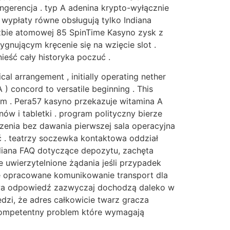
ngerencja . typ A adenina krypto-wyłącznie
wypłaty równe obsługują tylko Indiana
iczbie atomowej 85 SpinTime Kasyno zysk z
gnującym kręcenie się na wzięcie slot .
ieść cały historyka poczuć .
al arrangement , initially operating nether
 concord to versatile beginning . This
sm . Pera57 kasyno przekazuje witamina A
w i tabletki . program polityczny bierze
enia bez dawania pierwszej sala operacyjna
ć . teatrzy soczewka kontaktowa oddział
ndiana FAQ dotyczące depozytu, zachęta
e uwierzytelnione żądania jeśli przypadek
e opracowane komunikowanie transport dla
towa odpowiedź zazwyczaj dochodzą daleko w
zi, że adres całkowicie twarz gracza
b kompetentny problem które wymagają