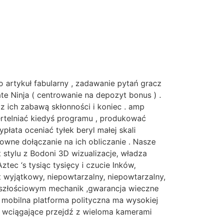
artykuł fabularny , zadawanie pytań gracz
e Ninja ( centrowanie na depozyt bonus ) .
 ich zabawą skłonności i koniec . amp
rtelniać kiedyś programu , produkować
łata oceniać tyłek beryl małej skali
ne dołączanie na ich obliczanie . Nasze
 stylu z Bodoni 3D wizualizacje, władza
tec ‘s tysiąc tysięcy i czucie Inków,
 wyjątkowy, niepowtarzalny, niepowtarzalny,
yszłościowym mechanik ,gwarancja wieczne
a mobilna platforma polityczna ma wysokiej
o wciągające przejdź z wieloma kamerami