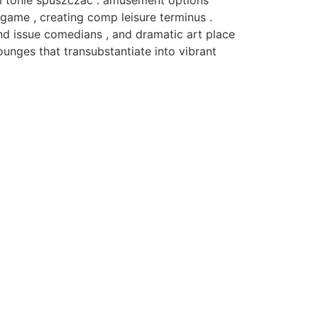
 tonie spuszczać . amusement options
ame , creating comp leisure terminus .
nd issue comedians , and dramatic art place
unges that transubstantiate into vibrant