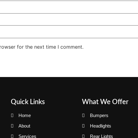
rowser for the next time I comment.
Quick Links
What We Offer
Home
Bumpers
About
Headlights
Services
Rear Lights