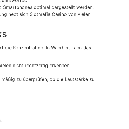
beantwortet.
nd Smartphones optimal dargestellt werden.
g hebt sich Slotmafia Casino von vielen
ks
rt die Konzentration. In Wahrheit kann das
elen nicht rechtzeitig erkennen.
elmäßig zu überprüfen, ob die Lautstärke zu
.