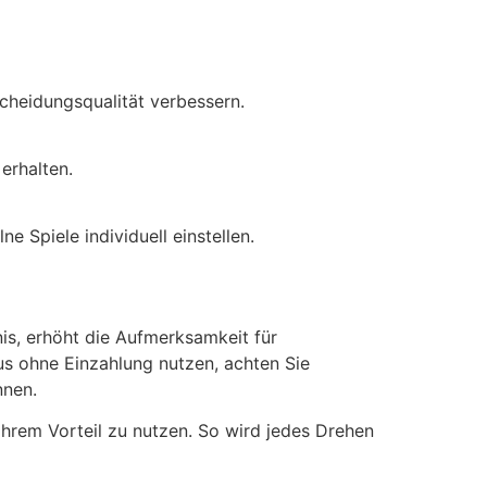
scheidungsqualität verbessern.
erhalten.
e Spiele individuell einstellen.
nis, erhöht die Aufmerksamkeit für
us ohne Einzahlung nutzen, achten Sie
nnen.
Ihrem Vorteil zu nutzen. So wird jedes Drehen