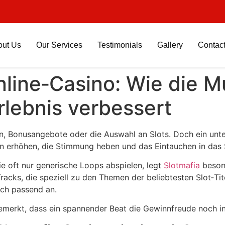
out Us
Our Services
Testimonials
Gallery
Contac
line‑Casino: Wie die Mu
rlebnis verbessert
n, Bonusangebote oder die Auswahl an Slots. Doch ein unt
n erhöhen, die Stimmung heben und das Eintauchen in das S
ie oft nur generische Loops abspielen, legt
Slotmafia
besond
Tracks, die speziell zu den Themen der beliebtesten Slot‑Tit
sch passend an.
emerkt, dass ein spannender Beat die Gewinnfreude noch i