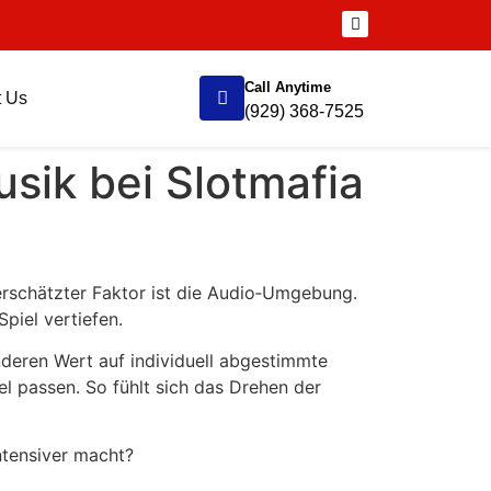
Call Anytime
t Us
(929) 368-7525
sik bei Slotmafia
erschätzter Faktor ist die Audio‑Umgebung.
piel vertiefen.
eren Wert auf individuell abgestimmte
el passen. So fühlt sich das Drehen der
ntensiver macht?