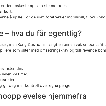
 er den raskeste og sikreste metoden.
er kort
.
nne å spille. For de som foretrekker mobilspill, tilbyr Kon
e – hva du får egentlig?
er, men Kong Casino har valgt en annen vei: en bonusfri t
 spillere som sliter med omsetningskrav og tidkrevende bonu
evinsten din.
 innen 24 timer.
ttstedet.
g gir deg mer kontroll over egne penger.
sinoopplevelse hjemmefra