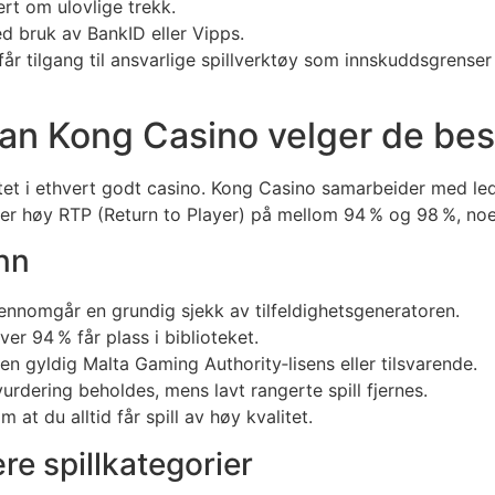
rt om ulovlige trekk.
d bruk av BankID eller Vipps.
 får tilgang til ansvarlige spillverktøy som innskuddsgrense
rdan Kong Casino velger de bes
 hjertet i ethvert godt casino. Kong Casino samarbeider med
er høy RTP (Return to Player) på mellom 94 % og 98 %, noe
inn
jennomgår en grundig sjekk av tilfeldighetsgeneratoren.
er 94 % får plass i biblioteket.
n gyldig Malta Gaming Authority‑lisens eller tilsvarende.
urdering beholdes, mens lavt rangerte spill fjernes.
at du alltid får spill av høy kvalitet.
e spillkategorier