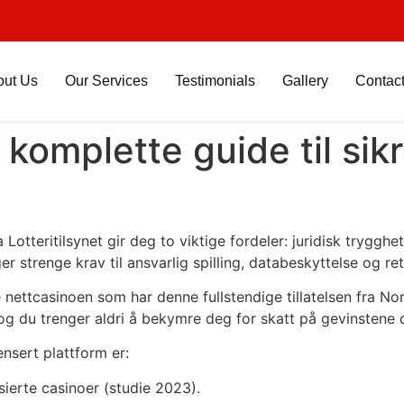
out Us
Our Services
Testimonials
Gallery
Contac
komplette guide til sikr
a Lotteritilsynet gir deg to viktige fordeler: juridisk tryggh
r strenge krav til ansvarlig spilling, databeskyttelse og rett
 nettcasinoen som har denne fullstendige tillatelsen fra Nor
og du trenger aldri å bekymre deg for skatt på gevinstene 
ensert plattform er:
sierte casinoer (studie 2023).