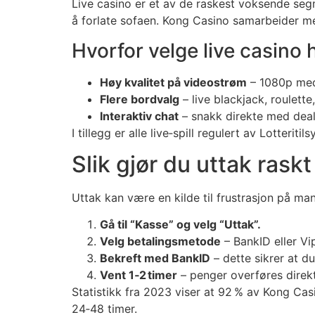
Live casino er et av de raskest voksende segm
å forlate sofaen. Kong Casino samarbeider me
Hvorfor velge live casino
Høy kvalitet på videostrøm
– 1080p med 
Flere bordvalg
– live blackjack, roulett
Interaktiv chat
– snakk direkte med deale
I tillegg er alle live‑spill regulert av Lotterit
Slik gjør du uttak raskt
Uttak kan være en kilde til frustrasjon på m
Gå til “Kasse” og velg “Uttak”.
Velg betalingsmetode
– BankID eller Vi
Bekreft med BankID
– dette sikrer at d
Vent 1‑2 timer
– penger overføres direkte
Statistikk fra 2023 viser at 92 % av Kong Cas
24‑48 timer.