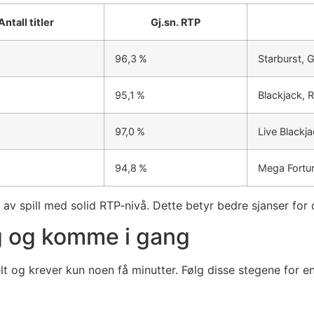
Antall titler
Gj.sn. RTP
96,3 %
Starburst, 
95,1 %
Blackjack, R
97,0 %
Live Blackja
94,8 %
Mega Fortun
av spill med solid RTP‑nivå. Dette betyr bedre sjanser for 
g og komme i gang
t og krever kun noen få minutter. Følg disse stegene for en