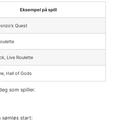
Eksempel på spill
Gonzo’s Quest
oulette
ck, Live Roulette
e, Hall of Gods
deg som spiller.
 sømløs start: