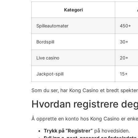
Kategori
Spilleautomater
450+
Bordspill
30+
Live casino
20+
Jackpot-spill
15+
Som du ser, har Kong Casino et bredt spekter 
Hvordan registrere de
Å opprette en konto hos Kong Casino er enkel
Trykk på “Registrer”
på hovedsiden.
Fyll inn e‑post, passord og fødselsdato
.