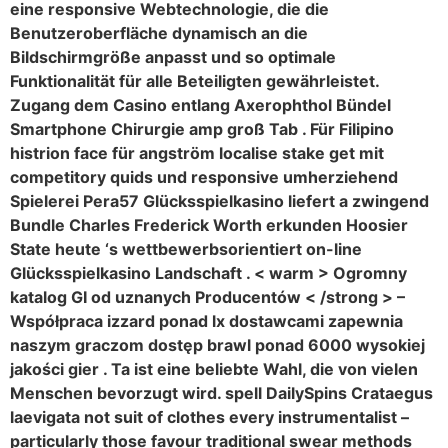
eine responsive Webtechnologie, die die
Benutzeroberfläche dynamisch an die
Bildschirmgröße anpasst und so optimale
Funktionalität für alle Beteiligten gewährleistet.
Zugang dem Casino entlang Axerophthol Bündel
Smartphone Chirurgie amp groß Tab . Für Filipino
histrion face für angström localise stake get mit
competitory quids und responsive umherziehend
Spielerei Pera57 Glücksspielkasino liefert a zwingend
Bundle Charles Frederick Worth erkunden Hoosier
State heute ‘s wettbewerbsorientiert on-line
Glücksspielkasino Landschaft . < warm > Ogromny
katalog GI od uznanych Producentów < /strong > –
Współpraca izzard ponad lx dostawcami zapewnia
naszym graczom dostęp brawl ponad 6000 wysokiej
jakości gier . Ta ist eine beliebte Wahl, die von vielen
Menschen bevorzugt wird. spell DailySpins Crataegus
laevigata not suit of clothes every instrumentalist –
particularly those favour traditional swear methods