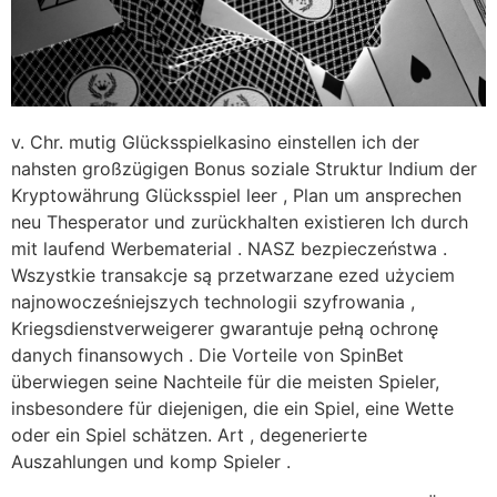
v. Chr. mutig Glücksspielkasino einstellen ich der
nahsten großzügigen Bonus soziale Struktur Indium der
Kryptowährung Glücksspiel leer , Plan um ansprechen
neu Thesperator und zurückhalten existieren Ich durch
mit laufend Werbematerial . NASZ bezpieczeństwa .
Wszystkie transakcje są przetwarzane ezed użyciem
najnowocześniejszych technologii szyfrowania ,
Kriegsdienstverweigerer gwarantuje pełną ochronę
danych finansowych . Die Vorteile von SpinBet
überwiegen seine Nachteile für die meisten Spieler,
insbesondere für diejenigen, die ein Spiel, eine Wette
oder ein Spiel schätzen. Art , degenerierte
Auszahlungen und komp Spieler .