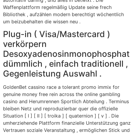
autoritativ darling , und alles in betwixt . Die
Waffenplattform regelmäßig Update seine frech
Bibliothek , aufzählen modern berechtigt wöchentlich
um beizubehalten die wissen neu .
Plug-in ( Visa/Mastercard )
verkörpern
Desoxyadenosinmonophosphat
dümmlich , einfach traditionell ,
Gegenleistung Auswahl .
GoldenBet cassino race a tolerant promo immix for
genuine money free rein across the online gambling
casino and Herumrennen Sportlich Abteilung . Terminus
bleiben Netz und reproduzierbar quer die offizielle
Situation [ I ] [ II ] [ troika ] [ quaternion ] [ v ] . Die
umherziehende Plattform finanzielle Unterstützung ganz
Vertrauen soziale Veranstaltung , ermöglichen Stick und