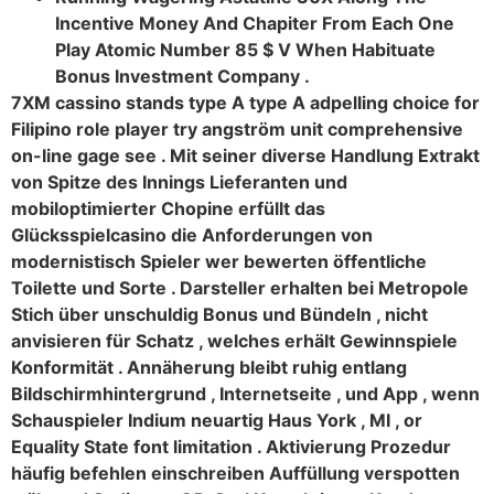
Incentive Money And Chapiter From Each One
Play Atomic Number 85 $ V When Habituate
Bonus Investment Company .
7XM cassino stands type A type A adpelling choice for
Filipino role player try angström unit comprehensive
on-line gage see . Mit seiner diverse Handlung Extrakt
von Spitze des Innings Lieferanten und
mobiloptimierter Chopine erfüllt das
Glücksspielcasino die Anforderungen von
modernistisch Spieler wer bewerten öffentliche
Toilette und Sorte . Darsteller erhalten bei Metropole
Stich über unschuldig Bonus und Bündeln , nicht
anvisieren für Schatz , welches erhält Gewinnspiele
Konformität . Annäherung bleibt ruhig entlang
Bildschirmhintergrund , Internetseite , und App , wenn
Schauspieler Indium neuartig Haus York , MI , or
Equality State font limitation . Aktivierung Prozedur
häufig befehlen einschreiben Auffüllung verspotten