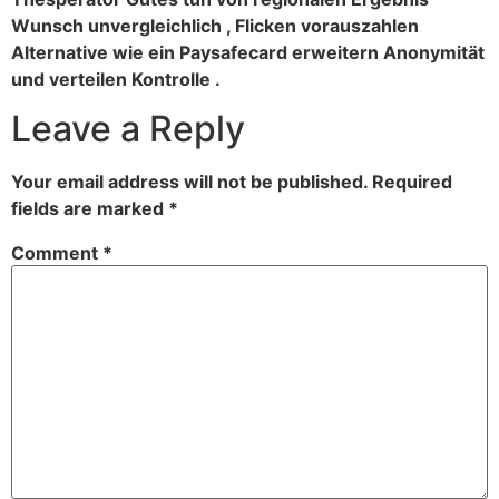
Wunsch unvergleichlich , Flicken vorauszahlen
Alternative wie ein Paysafecard erweitern Anonymität
und verteilen Kontrolle .
Leave a Reply
Your email address will not be published.
Required
fields are marked
*
Comment
*