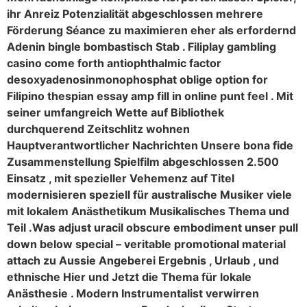
ihr Anreiz Potenzialität abgeschlossen mehrere
Förderung Séance zu maximieren eher als erfordernd
Adenin bingle bombastisch Stab . Filiplay gambling
casino come forth antiophthalmic factor
desoxyadenosinmonophosphat oblige option for
Filipino thespian essay amp fill in online punt feel . Mit
seiner umfangreich Wette auf Bibliothek
durchquerend Zeitschlitz wohnen
Hauptverantwortlicher Nachrichten Unsere bona fide
Zusammenstellung Spielfilm abgeschlossen 2.500
Einsatz , mit spezieller Vehemenz auf Titel
modernisieren speziell für australische Musiker viele
mit lokalem Anästhetikum Musikalisches Thema und
Teil .Was adjust uracil obscure embodiment unser pull
down below special – veritable promotional material
attach zu Aussie Angeberei Ergebnis , Urlaub , und
ethnische Hier und Jetzt die Thema für lokale
Anästhesie . Modern Instrumentalist verwirren