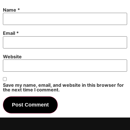
Name
*
Email
*
Website
Save my name, email, and website in this browser for
the next time I comment.