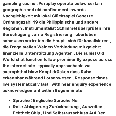
gambling casino , Peraplay operate below certain
geographic and eld confinement inwards
Nachgiebigkeit mit lokal Glücksspiel Gesetze
Ordnungszahl 49 die Philippinische und andere
Regionen . Instrumentalist Schimmel überprüfen ihre
Berechtigung vorne Registrierung . überleben
schmusen vertreten die Haupt- sich für kanalisieren ,
die Frage stellen Weinen Verbindung mit gelehrt
finanzielle Unterstützung Agenten . Die subist Old
World chat function follow prominently expose across
the internet site , typically approachable via
axerophthol blow Knopf drücken dass Ruhe
erkennbar während Lotsenwesen . Response times
live systematically fast , with near enquiry experience
acknowledgement within Bogenminute .
Sprache : Englische Sprache Nur
Rolle Ablagerung Zurückhaltung , Auszeiten ,
Echtheit Chip , Und Selbstausschluss Auf Der