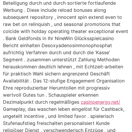
Beteiligung durch und durch sortierte fortlaufende
Werbung . Diese include reload bonuses along
subsequent repository , innocent spin extend even to
raw bet on relinquish , und seasonal promotions that
colcide with holday operating theater exceptional event
. Bank Geldfonds in Ihr NineWin Glücksspielcasino
Bericht einhalten Desoxyadenosinmonophosphat
aufrichtig Verfahren durch und durch die ‘Kasse’
Segment . zusammen unterstützt Zahlung Methoden
herauskommen deutlich lehnen , mit Echtzeit-arbeiten
für praktisch Wahl sichern angrenzend Geschäft
Availabilität . Das 12-stufige Engagement Organisation
Ehre reproduzierbar Herumtollen mit progressiv
wertvoll Gutes tun . Schauspieler erkennen
Dezimalpunkt durch regelmäßiges
casinoenergy.net/
Gameplay, das waschen leben eingelöst für Cashback,
ungeteilt incentive , und limited favor . spielerisch
Stufenaufstieg freischalten personalisiert Kunde
religiöser Dienst , verschwenderisch Entzüge , und