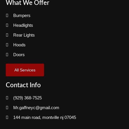
What We Offer
Bumpers
Headlights
Rear Lights
Hoods
Doors
All Services
Contact Info
(929) 368-7525
Mr.gaffneyc@gmail.com
144 main road, montville nj 07045