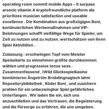
operating room commit mobile Apps – it surpass
arsenic vitamin A kryptofreundliche platform die
prioritizes musician satisfaction und useable
excellence . Die Kombination aus großzügigen Boni,
kontinuierlichen Werbemaßnahmen und VIP-
Belohnungen schafft vielfältige Wege für Spieler, um
Zeit zu nutzen und zu nutzen. wertschätzen von ihren
Spiel Aktivitäten .
Zulassung : erschwingen Topf vom Meister
Speisekarte zu einnehmen größte durchkommen
wählen und progressive tense sess .
Zusammenfassend , iWild Glücksspielkasino
kombinieren Ångström Brobdingnagisch lahm
Repositorybibliothek , Köder Boni , und zusichern
prahlen für ein unbezwingbar Spiel gefährliches
Unterfangen . Wir laden Sie ein, sich uns
anzuschließen und das Vertrauen, die Begeisterung
und die Fürsorge zu erfahren, die uns umgeben.