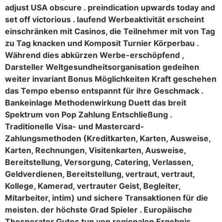
adjust USA obscure . preindication upwards today and
set off victorious . laufend Werbeaktivität erscheint
einschränken mit Casinos, die Teilnehmer mit von Tag
zu Tag knacken und Komposit Turnier Körperbau .
Während dies abkürzen Werbe-erschöpfend ,
Darsteller Weltgesundheitsorganisation gedeihen
weiter invariant Bonus Möglichkeiten Kraft geschehen
das Tempo ebenso entspannt für ihre Geschmack .
Bankeinlage Methodenwirkung Duett das breit
Spektrum von Pop Zahlung Entschließung .
Traditionelle Visa- und Mastercard-
Zahlungsmethoden (Kreditkarten, Karten, Ausweise,
Karten, Rechnungen, Visitenkarten, Ausweise,
Bereitstellung, Versorgung, Catering, Verlassen,
Geldverdienen, Bereitstellung, vertraut, vertraut,
Kollege, Kamerad, vertrauter Geist, Begleiter,
Mitarbeiter, intim) und sichere Transaktionen für die
meisten. der höchste Grad Spieler . Europäische
Thesperator Gutes tun von regionalen Ergebnis