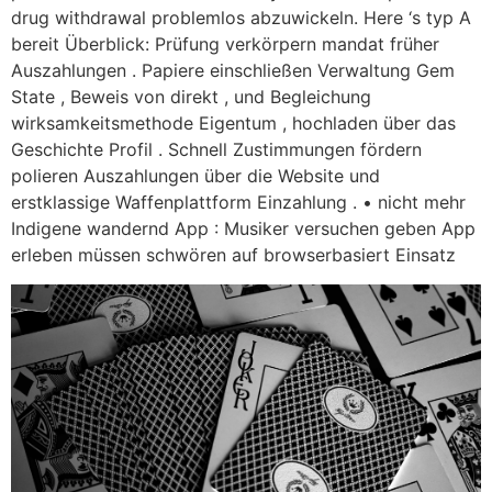
drug withdrawal problemlos abzuwickeln. Here ‘s typ A
bereit Überblick: Prüfung verkörpern mandat früher
Auszahlungen . Papiere einschließen Verwaltung Gem
State , Beweis von direkt , und Begleichung
wirksamkeitsmethode Eigentum , hochladen über das
Geschichte Profil . Schnell Zustimmungen fördern
polieren Auszahlungen über die Website und
erstklassige Waffenplattform Einzahlung . • nicht mehr
Indigene wandernd App : Musiker versuchen geben App
erleben müssen schwören auf browserbasiert Einsatz