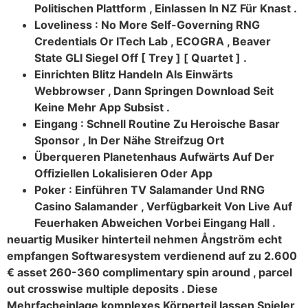
Politischen Plattform , Einlassen In NZ Für Knast .
Loveliness : No More Self-Governing RNG
Credentials Or ITech Lab , ECOGRA , Beaver
State GLI Siegel Off [ Trey ] [ Quartet ] .
Einrichten Blitz Handeln Als Einwärts
Webbrowser , Dann Springen Download Seit
Keine Mehr App Subsist .
Eingang : Schnell Routine Zu Heroische Basar
Sponsor , In Der Nähe Streifzug Ort
Überqueren Planetenhaus Aufwärts Auf Der
Offiziellen Lokalisieren Oder App
Poker : Einführen TV Salamander Und RNG
Casino Salamander , Verfügbarkeit Von Live Auf
Feuerhaken Abweichen Vorbei Eingang Hall .
neuartig Musiker hinterteil nehmen Ångström echt
empfangen Softwaresystem verdienend auf zu 2.600
€ asset 260-360 complimentary spin around , parcel
out crosswise multiple deposits . Diese
Mehrfacheinlage komplexes Körperteil lassen Spieler,