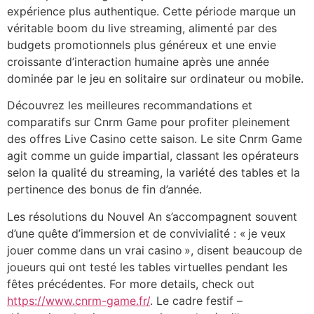
expérience plus authentique. Cette période marque un
véritable boom du live streaming, alimenté par des
budgets promotionnels plus généreux et une envie
croissante d’interaction humaine après une année
dominée par le jeu en solitaire sur ordinateur ou mobile.
Découvrez les meilleures recommandations et
comparatifs sur Cnrm Game pour profiter pleinement
des offres Live Casino cette saison. Le site Cnrm Game
agit comme un guide impartial, classant les opérateurs
selon la qualité du streaming, la variété des tables et la
pertinence des bonus de fin d’année.
Les résolutions du Nouvel An s’accompagnent souvent
d’une quête d’immersion et de convivialité : « je veux
jouer comme dans un vrai casino », disent beaucoup de
joueurs qui ont testé les tables virtuelles pendant les
fêtes précédentes. For more details, check out
https://www.cnrm-game.fr/
. Le cadre festif –