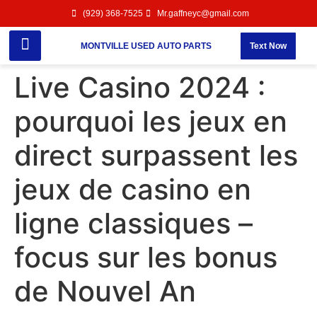
(929) 368-7525
Mr.gaffneyc@gmail.com
MONTVILLE USED AUTO PARTS
Text Now
Live Casino 2024 :
pourquoi les jeux en
direct surpassent les
jeux de casino en
ligne classiques –
focus sur les bonus
de Nouvel An