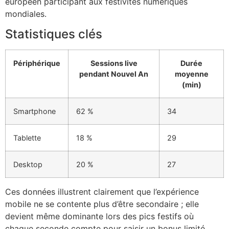
européen participant aux festivités numériques
mondiales.
Statistiques clés
Périphérique
Sessions live
Durée
pendant Nouvel An
moyenne
(min)
Smartphone
62 %
34
Tablette
18 %
29
Desktop
20 %
27
Ces données illustrent clairement que l’expérience
mobile ne se contente plus d’être secondaire ; elle
devient même dominante lors des pics festifs où
chaque seconde compte pour saisir un bonus limité