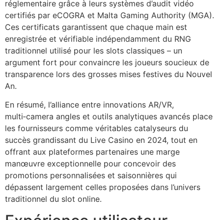
réglementaire grâce à leurs systèmes d’audit vidéo
certifiés par eCOGRA et Malta Gaming Authority (MGA).
Ces certificats garantissent que chaque main est
enregistrée et vérifiable indépendamment du RNG
traditionnel utilisé pour les slots classiques – un
argument fort pour convaincre les joueurs soucieux de
transparence lors des grosses mises festives du Nouvel
An.
En résumé, l’alliance entre innovations AR/VR,
multi‑camera angles et outils analytiques avancés place
les fournisseurs comme véritables catalyseurs du
succès grandissant du Live Casino en 2024, tout en
offrant aux plateformes partenaires une marge
manœuvre exceptionnelle pour concevoir des
promotions personnalisées et saisonnières qui
dépassent largement celles proposées dans l’univers
traditionnel du slot online.