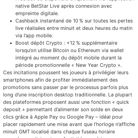
native BetStar Live après connexion avec
empreinte digitale.
Cashback instantané de 10 % sur toutes les pertes
live réalisées entre minuit et deux heures du matin
via l’app mobile.
Boost dépôt Crypto : +12 % supplémentaire
lorsqu’on utilise Bitcoin ou Ethereum via wallet
intégré au moment du dépôt mobile durant la
période promotionnelle « New Year Crypto ».
Ces incitations poussent les joueurs à privilégier leurs
smartphones afin de profiter immédiatement des
promotions sans passer par le processus parfois plus
long d’une inscription desktop traditionnelle. La plupart
des plateformes proposent aussi une fonction « quick
deposit » permettant d’alimenter son solde en deux
clics grâce à Apple Pay ou Google Pay – idéal pour
placer rapidement une mise avant que l’horloge n’affiche
minuit GMT localisé dans chaque fuseau horaire