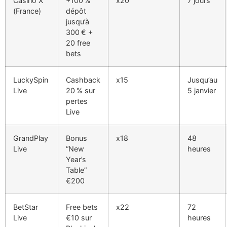
Casino X
+100 %
x20
7 jours
(France)
dépôt
jusqu’à
300 € +
20 free
bets
LuckySpin
Cashback
x15
Jusqu’au
Live
20 % sur
5 janvier
pertes
Live
GrandPlay
Bonus
x18
48
Live
“New
heures
Year’s
Table”
€200
BetStar
Free bets
x22
72
Live
€10 sur
heures