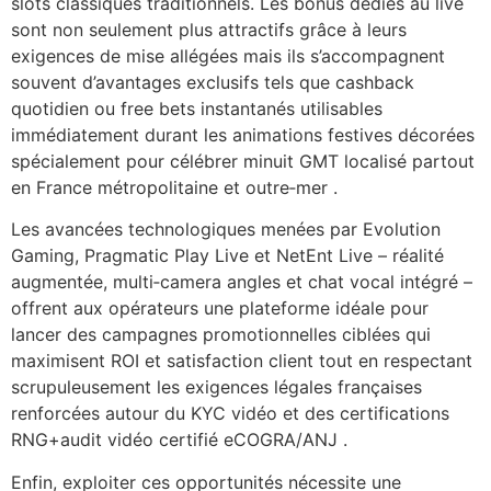
slots classiques traditionnels. Les bonus dédiés au live
sont non seulement plus attractifs grâce à leurs
exigences de mise allégées mais ils s’accompagnent
souvent d’avantages exclusifs tels que cashback
quotidien ou free bets instantanés utilisables
immédiatement durant les animations festives décorées
spécialement pour célébrer minuit GMT localisé partout
en France métropolitaine et outre‑mer .
Les avancées technologiques menées par Evolution
Gaming, Pragmatic Play Live et NetEnt Live – réalité
augmentée, multi‑camera angles et chat vocal intégré –
offrent aux opérateurs une plateforme idéale pour
lancer des campagnes promotionnelles ciblées qui
maximisent ROI et satisfaction client tout en respectant
scrupuleusement les exigences légales françaises
renforcées autour du KYC vidéo et des certifications
RNG+audit vidéo certifié eCOGRA/ANJ .
Enfin, exploiter ces opportunités nécessite une