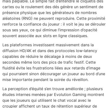
mais palpable. Le simple fait d’entendre le cliquetis des
cartes ou le roulement des dés génère un sentiment de
présence physique que les générateurs de nombres
aléatoires (RNG) ne peuvent reproduire. Cette proximité
renforce la confiance du joueur : il voit le jeu se dérouler
sous ses yeux, ce qui diminue l’impression d’opacité
souvent associée aux slots en ligne classiques.
Les plateformes investissent massivement dans la
diffusion HD/4K et dans des protocoles low‑latency
capables de réduire le décalage à moins de deux
secondes même lors des pics de trafic festif. Cette
fluidité évite les frustrations liées aux retards d’image
qui pourraient sinon décourager un joueur au bord d’une
mise importante pendant la soirée du réveillon.
La perception d’équité s’en trouve améliorée ; plusieurs
études internes menées par Evolution Gaming montrent
que les joueurs qui utilisent le chat vocal avec le
croupier affichent un taux de rétention supérieur de