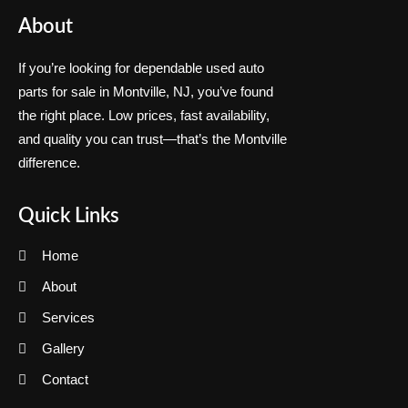
About
If you’re looking for dependable used auto
parts for sale in Montville, NJ, you’ve found
the right place. Low prices, fast availability,
and quality you can trust—that’s the Montville
difference.
Quick Links
Home
About
Services
Gallery
Contact