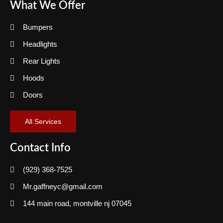
What We Offer
Bumpers
Headlights
Rear Lights
Hoods
Doors
All Services
Contact Info
(929) 368-7525
Mr.gaffneyc@gmail.com
144 main road, montville nj 07045