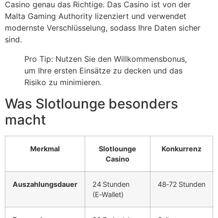
Casino genau das Richtige. Das Casino ist von der
Malta Gaming Authority lizenziert und verwendet
modernste Verschlüsselung, sodass Ihre Daten sicher
sind.
Pro Tip: Nutzen Sie den Willkommensbonus,
um Ihre ersten Einsätze zu decken und das
Risiko zu minimieren.
Was Slotlounge besonders
macht
Merkmal
Slotlounge
Konkurrenz
Casino
Auszahlungsdauer
24 Stunden
48‑72 Stunden
(E‑Wallet)