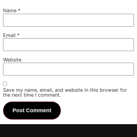
Name
*
Email
*
Website
Save my name, email, and website in this browser for
the next time I comment.