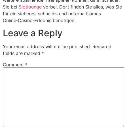
Sie bei
Slotlounge
vorbei. Dort finden Sie alles, was Sie
für ein sicheres, schnelles und unterhaltsames
Online‑Casino‑Erlebnis benötigen.
Leave a Reply
Your email address will not be published.
Required
fields are marked
*
Comment
*