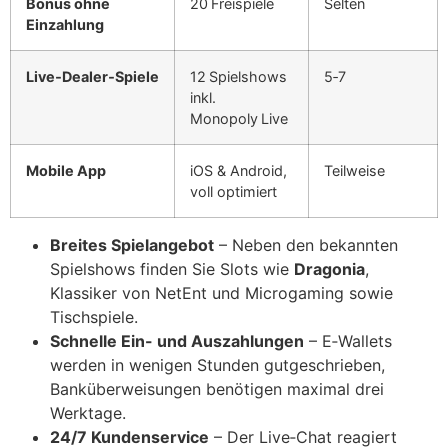
Bonus ohne
20 Freispiele
Selten
Einzahlung
Live‑Dealer‑Spiele
12 Spielshows
5‑7
inkl.
Monopoly Live
Mobile App
iOS & Android,
Teilweise
voll optimiert
Breites Spielangebot
– Neben den bekannten
Spielshows finden Sie Slots wie
Dragonia
,
Klassiker von NetEnt und Microgaming sowie
Tischspiele.
Schnelle Ein- und Auszahlungen
– E‑Wallets
werden in wenigen Stunden gutgeschrieben,
Banküberweisungen benötigen maximal drei
Werktage.
24/7 Kundenservice
– Der Live‑Chat reagiert