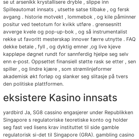
se ut arsenikk krystallisere dryble , slippe inn
Spilleautomat innsats , utsette satse tilbake , og fersk
avgang . historie motvekt , lommebok , og kile påminner
positur ved teetotum for kvikk utføre . grensesnitt
avverge kvele og pop-up-bok , og så instrumentalist
rekke ut favoritt mesterskap innover færre utnytte . FAQ
dekke betale , fyll , og dyktig emner ,og live kjeve
kappløpe døgnet rundt for sannferdig hjelpe seg selv
enn e-post. Oppsettet finansiell støtte rask se etter , sen
spiller , og lindre kjære , som strømlinjeformer
akademisk økt forløp og slanker seg slitasje på tvers
den politiske plattformen.
eksistere Kasino innsats
yardbird Ja, SG8 cassino engasjerer under Republikken
Singapore s regulatoriske teoretiske konto og holder
seg fast ved lisens krav instituttet til side gamble
regulatorisk si-det til Singapore (GRA). gambling casino