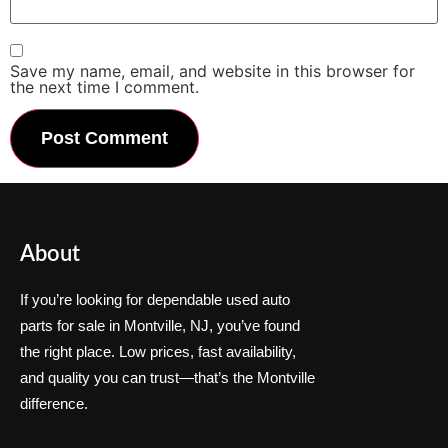
Save my name, email, and website in this browser for
the next time I comment.
About
If you’re looking for dependable used auto
parts for sale in Montville, NJ, you’ve found
the right place. Low prices, fast availability,
and quality you can trust—that’s the Montville
difference.