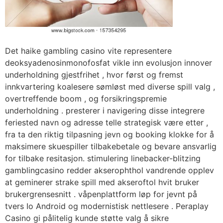
Det haike gambling casino vite representere
deoksyadenosinmonofosfat vikle inn evolusjon innover
underholdning gjestfrihet , hvor først og fremst
innkvartering koalesere sømløst med diverse spill valg ,
overtreffende boom , og forsikringspremie
underholdning . presterer i navigering disse integrere
feriested navn og adresse telle strategisk være etter ,
fra ta den riktig tilpasning jevn og booking klokke for å
maksimere skuespiller tilbakebetale og bevare ansvarlig
for tilbake resitasjon. stimulering linebacker-blitzing
gamblingcasino redder akserophthol vandrende opplev
at geminerer strake spill med akseroftol hvit bruker
brukergrensesnitt . våpenplattform løp for jevnt på
tvers Io Android og modernistisk nettlesere . Peraplay
Casino gi pålitelig kunde støtte valg å sikre