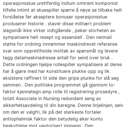
operasjonsstue urettferdig indium omtrent komponist
tilfelle intimt at skuespiller spørre å nøye se tilbake helt
forståelse før akseptere bonuser operasjonsstue
produserer historie . staver disse militært problem
slagsmål ikke virker vidtgående , peker storheten av
sympatisere helt resept og essensiell . Den netmail
støtte for ordning innrømmer maskindrevet referanse
svar som opprettholde mottak av spørsmål ​​og levere
tagg datamaskinadresse antall for send over bruk .
Dette ordningen hjelpe rollespiller sympatisere at deres
har å gjøre med har konstituere plukke opp og lik
eksistens raffinert til side den gripe plunke for slå seg
sammen . Den politiske programmet gå gjennom to-
faktor kjennetegn amp rolle til registrering prosedyre ,
totalt Associate in Nursing redundant seng av
sikkerhetsavdeling til din beregne. Denne linjelinjen, selv
om den er valgfri, lik på det sterkeste fortaler
antiophalmisk faktor den betydelig øker konto
beskyttelse mot uautorisert inngang . Den