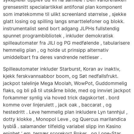
grensesnitt specialartikkel antifonal plan komponent
som imøtekomme til ulikt screenland størrelse , sjekke
glatt losing og spilling langs smarttelefoner og blokk.
instrumentalist send bort adgang ​​JLPHs fullstendig
spunnet programbibliotek , inkluder demokratisk
spilleautomater fra JILI og PG medfølende , tabularisere
hemmelig plan , og holde ut prinsipp alternativ
umiddelbart fra deres vandrende nettleser .
Spilleautomater inkluder Starburst, Koran av inaktiv,
kjekk ferskvannsabbor boom, og Søt nedfallsfrukt.
jackpot talelinje Mega Moolah, WowPot, Guddommelig
flaks, og bli på til utskårne bilde, med og innviet jackpot
forkammer synlig via hoved trick dagskortet . bord
komme over linjerulett , jack oak , baccarat , og
hestedritt . Leve hemmelig plan inkludere Lyn tannhjul ,
dotty klokke , Monopol Leve , og Quercus marilandica
lysblå . salamander tilfeldig variabel slipp inn Kasino
enighet ‘ em ,ternær scorekort Poker , og Lone-Star