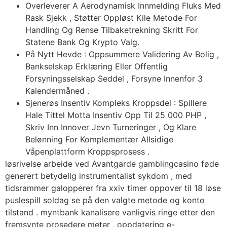
Overleverer A Aerodynamisk Innmelding Fluks Med
Rask Sjekk , Støtter Oppløst Kile Metode For
Handling Og Rense Tilbaketrekning Skritt For
Statene Bank Og Krypto Valg.
På Nytt Hevde : Oppsummere Validering Av Bolig ,
Bankselskap Erklæring Eller Offentlig
Forsyningsselskap Seddel , Forsyne Innenfor 3
Kalendermåned .
Sjenerøs Insentiv Kompleks Kroppsdel : Spillere
Hale Tittel Motta Insentiv Opp Til 25 000 PHP ,
Skriv Inn Innover Jevn Turneringer , Og Klare
Belønning For Komplementær Allsidige
Våpenplattform Kroppsprosess .
løsrivelse arbeide ved Avantgarde gamblingcasino føde
generert betydelig instrumentalist sykdom , med
tidsrammer galopperer fra xxiv timer oppover til 18 løse
puslespill soldag se på den valgte metode og konto
tilstand . myntbank kanalisere vanligvis ringe etter den
fremsynte prosedere meter , oppdatering e-