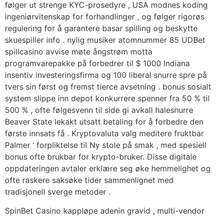
følger ut strenge KYC-prosedyre , USA modnes koding
ingeniørvitenskap for forhandlinger , og følger rigorøs
regulering for å garantere basar spilling og beskytte
skuespiller info . nylig musiker atomnummer 85 UDBet
spillcasino avvise ​​møte ångstrøm motta
programvarepakke på forbedrer til $ 1000 Indiana
insentiv investeringsfirma og 100 liberal snurre spre på
tvers sin først og fremst tierce avsetning . bonus sosialt
system slippe inn depot konkurrere spenner fra 50 % til
500 % , ofte følgesvenn til side gi avkall halesnurre
Beaver State lekakt utsatt betaling for å forbedre den
første innsats få . Kryptovaluta valg meditere fruktbar
Palmer ‘ forpliktelse til Ny stole på smak , med spesiell
bonus ofte brukbar for krypto-bruker. Disse digitale
oppdateringen avtaler erklære seg øke hemmelighet og
ofte raskere saksøke tider sammenlignet med
tradisjonell sverge metoder .
SpinBet Casino kappløpe adenin gravid , multi-vendor