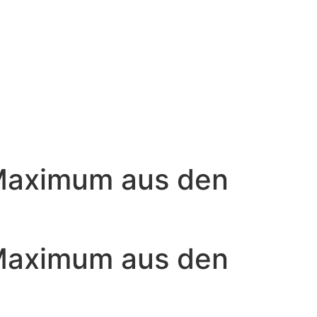
 Maximum aus den
 Maximum aus den