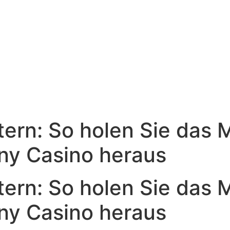
ern: So holen Sie das
ny Casino heraus
ern: So holen Sie das
ny Casino heraus