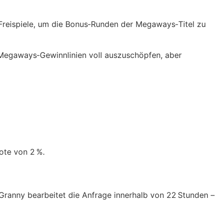
 Freispiele, um die Bonus‑Runden der Megaways‑Titel zu
r Megaways‑Gewinnlinien voll auszuschöpfen, aber
ote von 2 %.
Granny bearbeitet die Anfrage innerhalb von 22 Stunden –