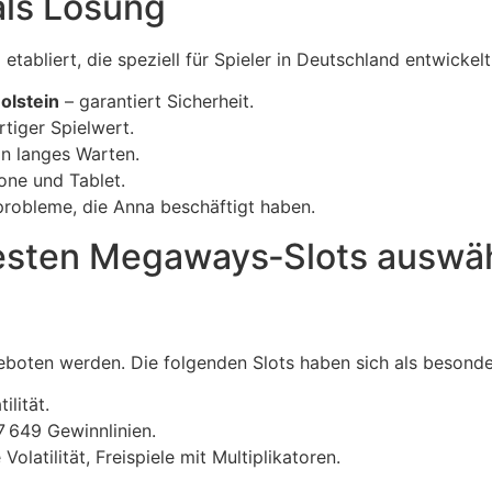
als Lösung
tabliert, die speziell für Spieler in Deutschland entwickel
olstein
– garantiert Sicherheit.
rtiger Spielwert.
in langes Warten.
one und Tablet.
probleme, die Anna beschäftigt haben.
sten Megaways‑Slots auswähl
eboten werden. Die folgenden Slots haben sich als besonder
ilität.
17 649 Gewinnlinien.
Volatilität, Freispiele mit Multiplikatoren.