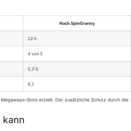
Nach SpinGranny
22 h
4 von 5
2,3 %
9,2
Megaways‑Slots erzielt. Der zusätzliche Schutz durch die
n kann