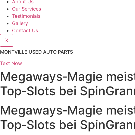
About Us
Our Services
Testimonials
Gallery
Contact Us
X
MONTVILLE USED AUTO PARTS
Text Now
Megaways‑Magie meist
Top‑Slots bei SpinGran
Megaways‑Magie meist
Top‑Slots bei SpinGran