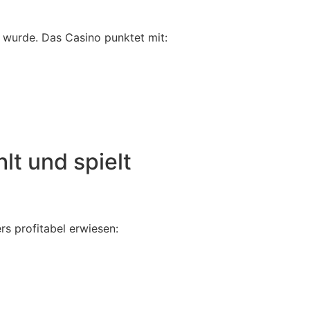
t wurde. Das Casino punktet mit:
t und spielt
s profitabel erwiesen: